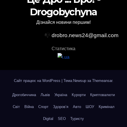
Drogobychyna
Дізнайся новини першим!
📭
drobro.news24@gmail.com
Статистика
Сайт працює на WordPress
|
Тема:Newsup за
Themeansar
.
Дрогобиччина
Львів
Україна
Курорти
Криптовалюти
Світ
Війна
Спорт
Здоров’я
Авто
ШОУ
Кримінал
Digital
SEO
Туристу