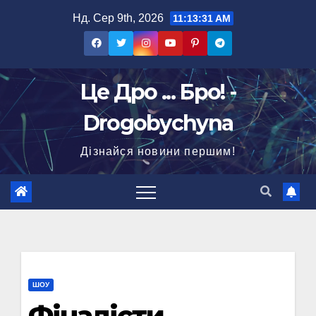
Перейти
Нд. Сер 9th, 2026
11:13:32 AM
до
вмісту
Це Дро ... Бро! -
Drogobychyna
Дізнайся новини першим!
ШОУ
Фіналісти