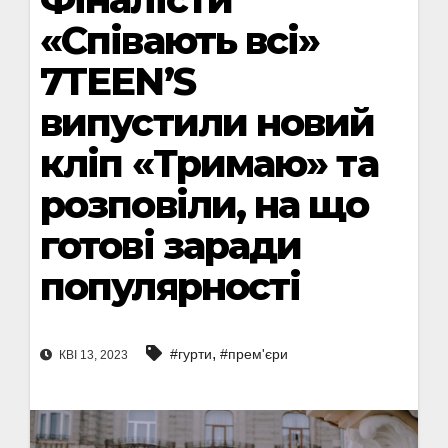
«Співають всі»
7TEEN’S
випустили новий
кліп «Тримаю» та
розповіли, на що
готові заради
популярності
,
#гурти
#прем'єри
КВІ 13, 2023