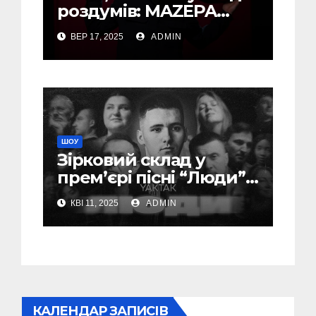
роздумів: MAZEPA
випустив нову
ВЕР 17, 2025
ADMIN
прем’єру «Con Anima»
ШОУ
Зірковий склад у
прем’єрі пісні “Люди”
від YAKTAK (Відео)
КВІ 11, 2025
ADMIN
КАЛЕНДАР ЗАПИСІВ