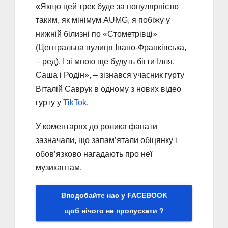
«Якщо цей трек буде за популярністю
таким, як мінімум AUMG, я побіжу у
нижній білизні по «Стометрівці»
(Центральна вулиця Івано-Франківська,
– ред). І зі мною ще будуть бігти Ілля,
Саша і Родін», – зізнався учасник гурту
Віталій Саврук в одному з нових відео
гурту у
TikTok
.
У коментарях до ролика фанати
зазначали, що запам’ятали обіцянку і
обов’язково нагадають про неї
музикантам.
Вподобайте нас у FACEBOOK
щоб нічого не пропускати ?