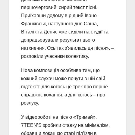
першочерговий, сирий текст пісні.
Приїхавши додому в рідний Івано-
Франківськ, наступного дня Саша,
Віталік та Денис уже сиділи на студії та
допрацьовували результат цього
натхнення. Ось так з’явилась ця пісня», –
розповіли учасники колективу.
Нова композиція особлива тим, що
кожний слухач може почути в ній свій
підтекст: для когось це трек про перше
справжнє кохання, а для когось – про
розлуку.
У відеороботі на пісню «Тримай»,
7TEEN’S зробили ставку на мінімалізм,
обравши локацією старі під’їзди в