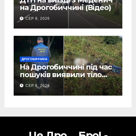
на Дрогобиччині (Відео)
СЕР 8, 2026
ДРОГОБИЧЧИНА
На Дрогобиччині під час
пошуків виявили тіло
зниклого чоловіка (Фото)
СЕР 8, 2026
Це Дро ... Бро! -