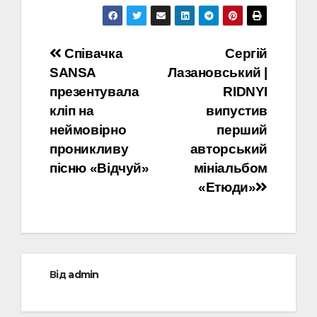
Навігація
Співачка
Сергій
SANSA
Лазановський |
записів
презентувала
RIDNYI
кліп на
випустив
неймовірно
перший
проникливу
авторський
пісню «Відчуй»
мініальбом
«Етюди»
Від
admin