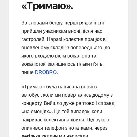
«Тримаю».
За словами бенду, перші рядки пісні
прийшли учасникам вночі після час
гастролей. Наразі колектив працює в
оновленому складі: з попереднього, до
якого входило вісім вокалістів та
вокалісток, залишилось тільки п’ять,
пише
DROBRO
.
«Тримаю» була написана вночі в
автобусі, коли ми повертались додому з
концерту. Вийшло дуже раптово і справді
«на емоціях». Це той випадок, коли
накриває колективна хвиля. Під рукою
опинився телефон з нотатками, через
декілька хвилин ми написали