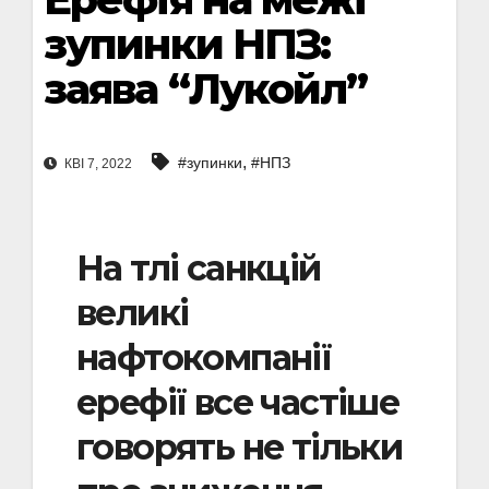
зупинки НПЗ:
заява “Лукойл”
,
#зупинки
#НПЗ
КВІ 7, 2022
На тлі санкцій
великі
нафтокомпанії
ерефії все частіше
говорять не тільки