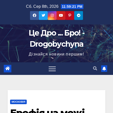
Перейти
Сб. Сер 8th, 2026
11:59:22 PM
до
вмісту
Це Дро ... Бро! -
Drogobychyna
Дізнайся новини першим!
МОСКОВІЯ
Ерефія на межі