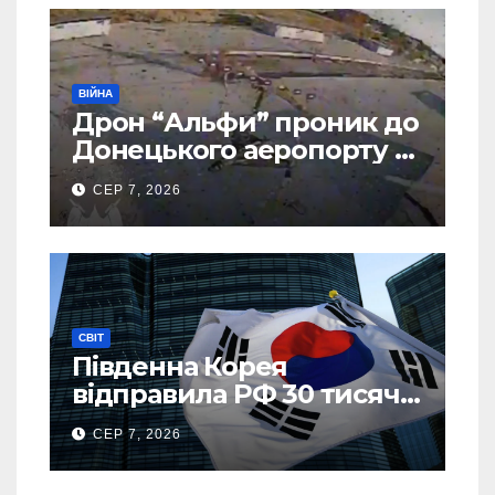
ВІЙНА
Дрон “Альфи” проник до
Донецького аеропорту та
спалив “Шахед” ще до
СЕР 7, 2026
запуску
СВІТ
Південна Корея
відправила РФ 30 тисяч
тонн авіапалива
СЕР 7, 2026