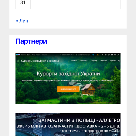
31
« Лип
Партнери