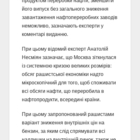
продуктом переробки нафти, зменшити
його випуск без загального зниження
завантаження нафтопереробних заводів
неможливо, зазначають експерти у
коментарі виданню.
При цьому відомий експерт Анатолій
Несміян зазначає, що Москва зіткнулася
із системною кризою великих розмірів:
обсяг рашистської економіки надто
мікроскопічний для того, щоб споживати
всі обсяги нафти, що переробила в
нафтопродукти, всередині країни.
При цьому запропонований рашистами
варіант зниження внутрішніх цін на
бензин, за яким слід спрямувати всі
надлишки на внутрішній ринок, також не