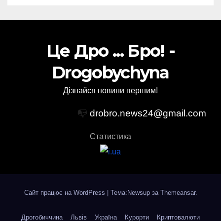
Це Дро ... Бро! -
Drogobychyna
Дізнайся новини першим!
📭
drobro.news24@gmail.com
Статистика
Сайт працює на WordPress
|
Тема:Newsup за
Themeansar
.
Дрогобиччина
Львів
Україна
Курорти
Криптовалюти