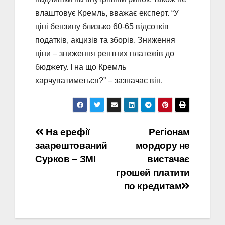
влаштовує Кремль, вважає експерт. “У
ціні бензину близько 60-65 відсотків
податків, акцизів та зборів. Зниження
ціни – зниження рентних платежів до
бюджету. І на що Кремль
харчуватиметься?” – зазначає він.
Навігація
На ерефії
Регіонам
заарештований
мордору не
записів
Сурков – ЗМІ
вистачає
грошей платити
по кредитам