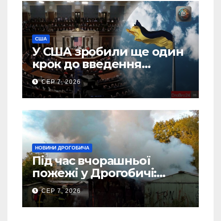
США
У США зробили ще один
крок до введення
“пекельних санкцій”
СЕР 7, 2026
проти Росії
НОВИНИ ДРОГОБИЧА
Під час вчорашньої
пожежі у Дрогобичі:
“врятовано” 4 гаражі
СЕР 7, 2026
(Відео)