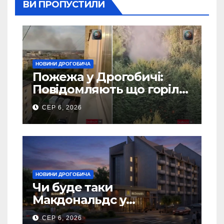
ВИ ПРОПУСТИЛИ
НОВИНИ ДРОГОБИЧА
Пожежа у Дрогобичі:
Повідомляють що горіло
5 гаражів (Відео)
СЕР 6, 2026
НОВИНИ ДРОГОБИЧА
Чи буде таки
Макдональдс у
Дрогобичі? (Фото)
СЕР 6, 2026