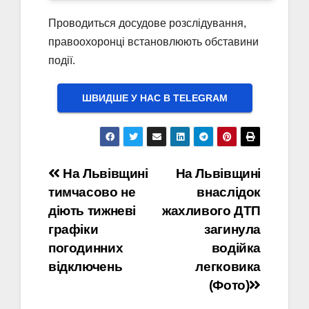
Проводиться досудове розслідування,
правоохоронці встановлюють обставини
події.
ШВИДШЕ У НАС В ТELEGRAM
Навігація
На Львівщині
На Львівщині
тимчасово не
внаслідок
записів
діють тижневі
жахливого ДТП
графіки
загинула
погодинних
водійка
відключень
легковика
(Фото)