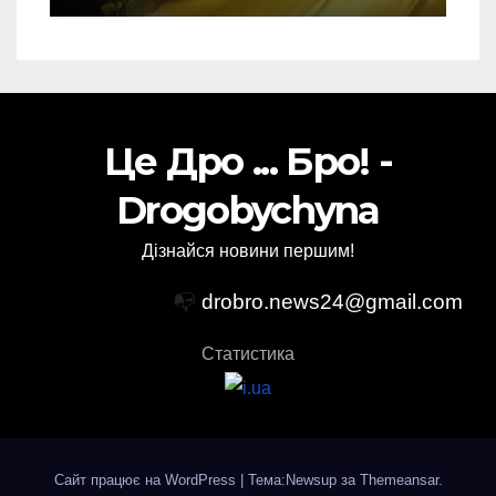
Це Дро ... Бро! -
Drogobychyna
Дізнайся новини першим!
📭
drobro.news24@gmail.com
Статистика
Сайт працює на WordPress
|
Тема:Newsup за
Themeansar
.