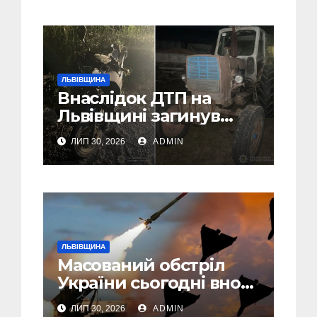
ЛЬВІВЩИНА
Внаслідок ДТП на
Львівщині загинув
малолітній водій
ЛИП 30, 2026
ADMIN
скутера, а
неповнолітній
пасажир травмований
ЛЬВІВЩИНА
Масований обстріл
України сьогодні вночі:
У Львові пошкоджені
ЛИП 30, 2026
ADMIN