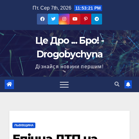
Перейти
Пт. Сер 7th, 2026
11:53:22 PM
до
вмісту
Це Дро ... Бро! -
Drogobychyna
Дізнайся новини першим!
ЛЬВІВЩИНА
Епічна ДТП на