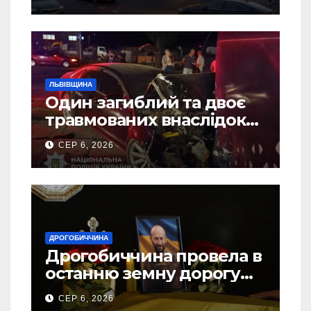
ЛЬВІВЩИНА
Один загиблий та двоє
травмованих внаслідок
ДТП на Самбірщині
СЕР 6, 2026
ДРОГОБИЧЧИНА
Дрогобиччина провела в
останню земну дорогу
свого Захисника – Олега
СЕР 6, 2026
Торського