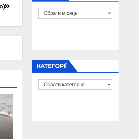
о)
Архіви
КАТЕГОРІЇ
Категорії