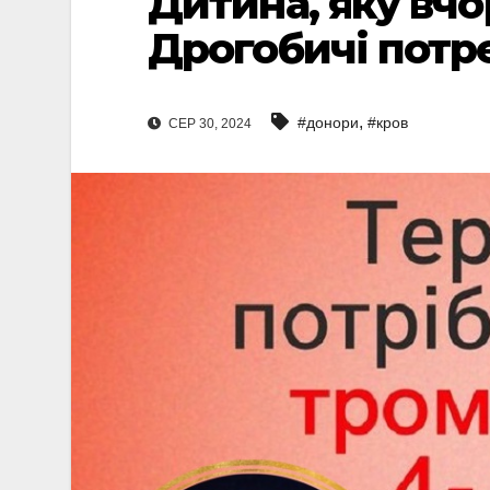
Дитина, яку вчо
Дрогобичі потре
,
#донори
#кров
СЕР 30, 2024