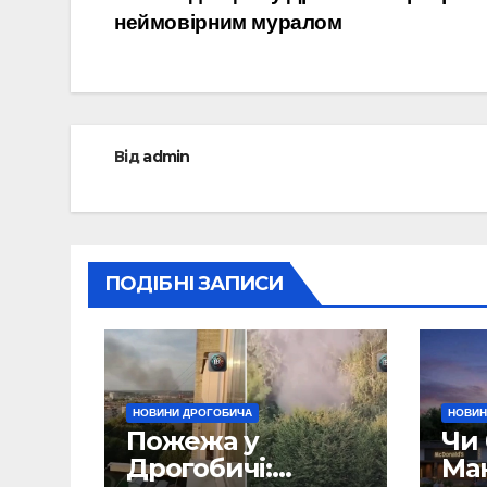
Навігація
неймовірним муралом
записів
Від
admin
ПОДІБНІ ЗАПИСИ
НОВИНИ ДРОГОБИЧА
НОВИН
Пожежа у
Чи 
Дрогобичі:
Ма