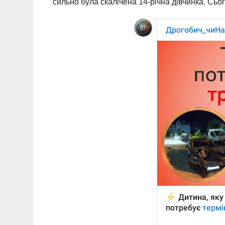
сильно була скалічена 14-річна дівчинка. Сьог