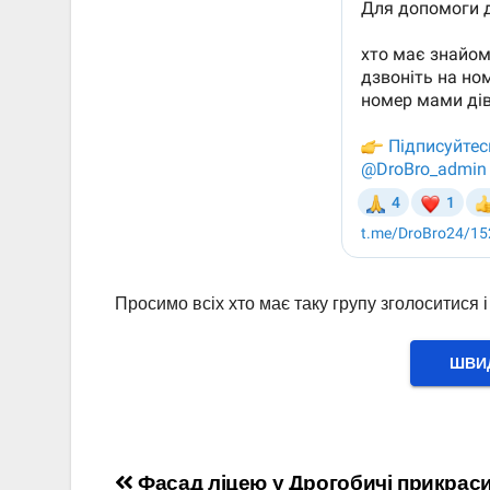
Просимо всіх хто має таку групу зголоситися 
ШВИД
Фасад ліцею у Дрогобичі прикрас