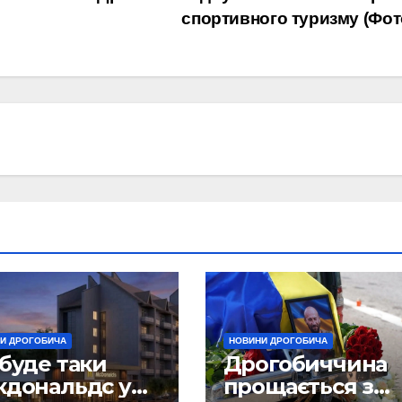
спортивного туризму (Фот
И ДРОГОБИЧА
НОВИНИ ДРОГОБИЧА
буде таки
Дрогобиччина
кдональдс у
прощається з