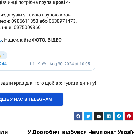
і здати крав для того щоб врятувати дитину!
ШЕ У НАС В ТELEGRAM
или
У Дрогобичі відбувся Чемпіонат Україн