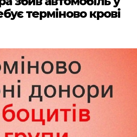
ра збив автомобіль у
бує терміново крові