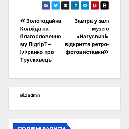
Навігація
Золотодайна
Завтра у залі
Колхіда на
музею
записів
благословенно
«Нагуєвичі»
му Підгір’ї –
відкриття ретро-
І.Франко про
фотовиставки
Трускавець
Від
admin