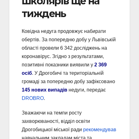
школярів ще на
тиждень
Ковідна недуга продовжує набирати
обертів. За попередню добу у Львівській
області провели 6 342 досліджень на
коронавірус. Згідно з результатами,
позитивні показники виявили у
2 369
осіб
. У Дрогобичі та територіальній
громаді за попередню добу зафіксовано
145 нових випадів
недуги, передає
DROBRO
.
Зважаючи на темпи росту
захворюваності, відділ освіти
Дрогобицької міської ради
рекомендував
навчальним закладам міста та