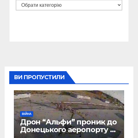
Категорії
ВИ ПРОПУСТИЛИ
ВІЙНА
Дрон “Альфи” проник до
Донецького аеропорту та
спалив “Шахед” ще до