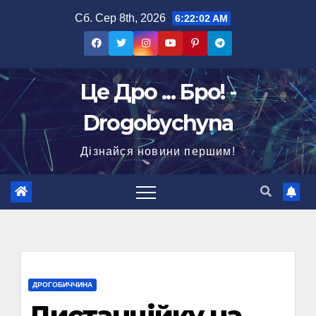
Перейти
Сб. Сер 8th, 2026
6:22:03 AM
до
вмісту
Це Дро ... Бро! -
Drogobychyna
Дізнайся новини першим!
ДРОГОБИЧЧИНА
Дистанційку на