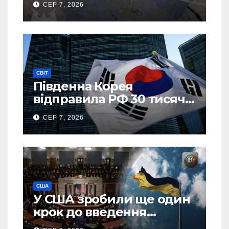
СЕР 7, 2026
запуску
СВІТ
Південна Корея
відправила РФ 30 тисяч
тонн авіапалива
СЕР 7, 2026
США
У США зробили ще один
крок до введення
“пекельних санкцій”