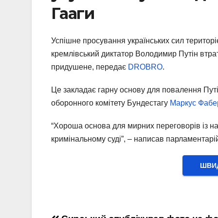
Гааги
Успішне просування українських сил територі
кремлівський диктатор Володимир Путін втрати
придушене, передає
DROBRO
.
Це закладає гарну основу для повалення Путін
оборонного комітету Бундестагу
Маркус Фабе
“Хороша основа для мирних переговорів із на
кримінальному суді”, – написав парламентарі
ШВИД