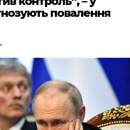
ив контроль”, – у
гнозують повалення
ри