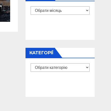
м
Архіви
-
і
КАТЕГОРІЇ
Категорії