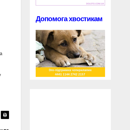
Допомога хвостикам
ва
у