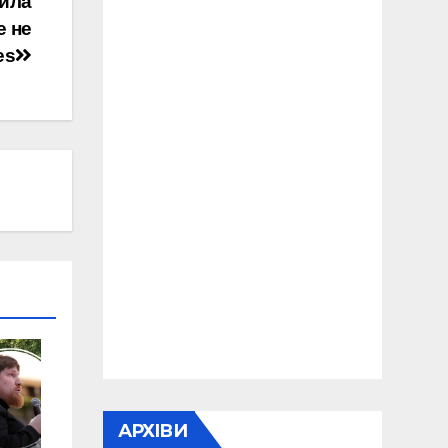
нила
е не
es
АРХІВИ