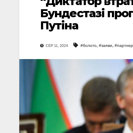
“Диктатор втрат
Бундестазі про
Путіна
,
,
#болото
#заяви
#партне
СЕР 11, 2024