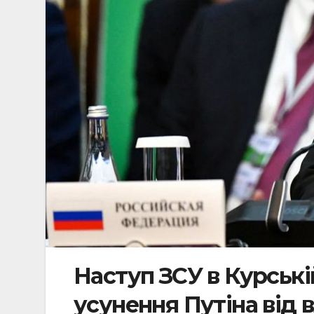
Наступ ЗСУ в Курські
усунення Путіна від 