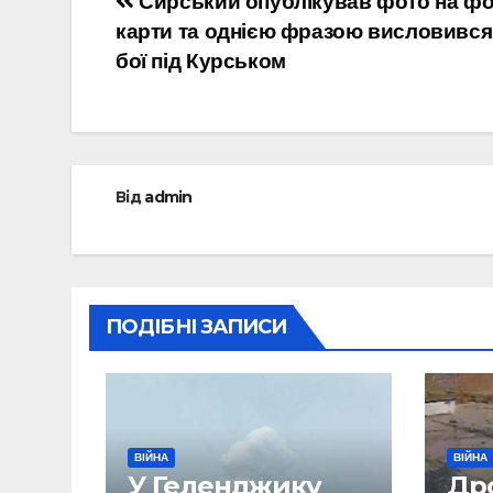
Навігація
Сирський опублікував фото на фо
карти та однією фразою висловився
записів
бої під Курськом
Від
admin
ПОДІБНІ ЗАПИСИ
ВІЙНА
ВІЙНА
У Геленджику
Др