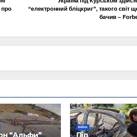
ні
Україна під Курськом здійс
 про
“електронний бліцкриг”, такого світ щ
бачив – Forb
ВІЙНА
он “Альфи”
Під