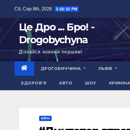
Перейти
Сб. Сер 8th, 2026
3:26:33 PM
до
вмісту
Це Дро ... Бро! -
Drogobychyna
Дізнайся новини першим!
ДРОГОБИЧЧИНА
ЛЬВІВ
ЗДОРОВ’Я
АВТО
ШОУ
КРИМІН
ВІЙНА