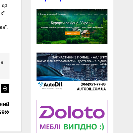
я до
х”.
ва”.
се
чний
69