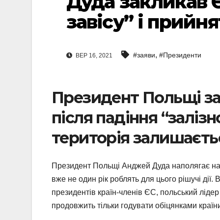
Дуда закликав 
завісу” і прийня
,
#заяви
#Президенти
ВЕР 16, 2021
Президент Польщі заз
після падіння “залізн
територія залишаєть
Президент Польщі Анджей Дуда наполягає на 
вже не один рік роблять для цього рішучі дії. 
президентів країн-членів ЄС, польський ліде
продовжить тільки годувати обіцянками країн