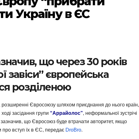
Європу “прибрати
ти Україну в ЄС
начив, що через 30 років
ої завіси” європейська
ся розділеною
розширенні Євросоюзу шляхом приєднання до нього країн, 
В ході засідання групи
“Аррайолос”
, неформальної зустрічі
р зазначив, що Євросоюз буде втрачати авторитет, якщо
и про вступ їх в ЄС, передає
DroBro
.