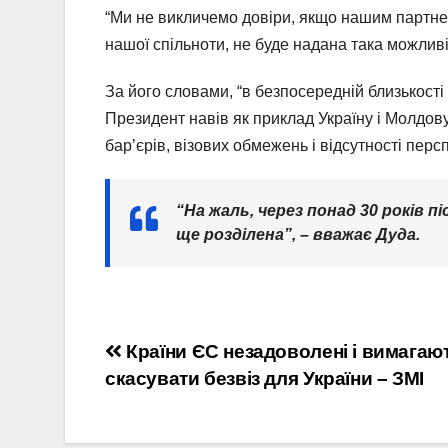
“Ми не викличемо довіри, якщо нашим партнера
нашої спільноти, не буде надана така можливі
За його словами, “в безпосередній близькості 
Президент навів як приклад Україну і Молдову
бар’єрів, візових обмежень і відсутності перс
“На жаль, через понад 30 років п
ще розділена”, – вважає Дуда.
Навігація
Країни ЄС незадоволені і вимагаю
скасувати безвіз для України – ЗМІ
записів