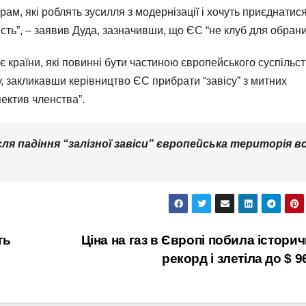
м, які роблять зусилля з модернізації і хочуть приєднатис
сть”, – заявив Дуда, зазначивши, що ЄС “не клуб для обрани
є країни, які повинні бути частиною європейського суспільст
, закликавши керівництво ЄС прибрати “завісу” з митних
пектив членства”.
ісля падіння “залізної завіси” європейська територія в
ть
Ціна на газ в Європі побила істори
рекорд і злетіла до $ 9