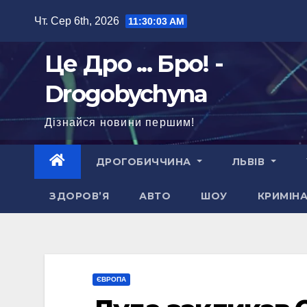
Перейти
Чт. Сер 6th, 2026
11:30:04 AM
до
вмісту
Це Дро ... Бро! -
Drogobychyna
Дізнайся новини першим!
ДРОГОБИЧЧИНА
ЛЬВІВ
ЗДОРОВ’Я
АВТО
ШОУ
КРИМІН
ЄВРОПА