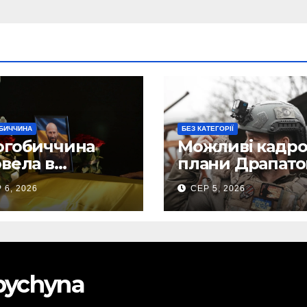
БИЧЧИНА
БЕЗ КАТЕГОРІЇ
огобиччина
Можливі кадро
вела в
плани Драпато
анню земну
Маркусу
 6, 2026
СЕР 5, 2026
огу свого
пророкують
исника – Олега
важливу посад
ського
ЗСУ
obychyna