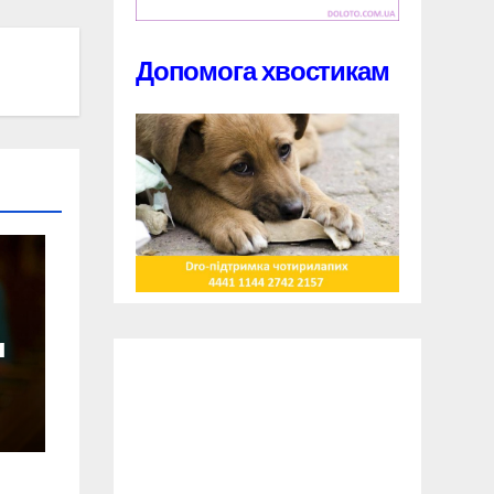
Допомога хвостикам
и
и