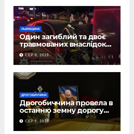
ЛЬВІВЩИНА
Один загиблий та двоє
травмованих внаслідок
ДТП на Самбірщині
СЕР 6, 2026
ДРОГОБИЧЧИНА
Дрогобиччина провела в
останню земну дорогу
свого Захисника – Олега
СЕР 6, 2026
Торського