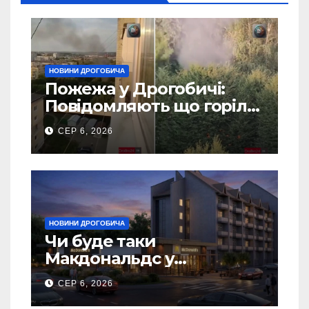
НОВИНИ ДРОГОБИЧА
Пожежа у Дрогобичі:
Повідомляють що горіло
5 гаражів (Відео)
СЕР 6, 2026
НОВИНИ ДРОГОБИЧА
Чи буде таки
Макдональдс у
Дрогобичі? (Фото)
СЕР 6, 2026