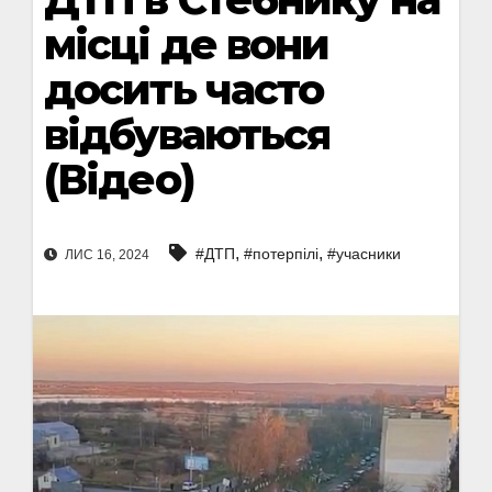
місці де вони
досить часто
відбуваються
(Відео)
,
,
#ДТП
#потерпілі
#учасники
ЛИС 16, 2024