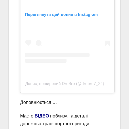
Переглянути цей допис в Instagram
Допис, поширений DroBro (@drobro7_24)
Доповнюється …
Маєте
ВІДЕО
поблизу, та деталі
дорожньо-транспортної пригоди –