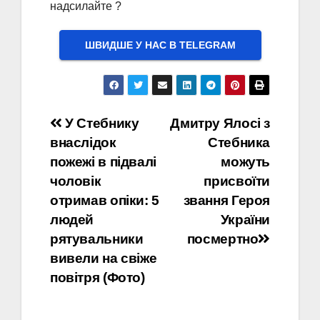
надсилайте ?
ШВИДШЕ У НАС В ТELEGRAM
Навігація
У Стебнику
Дмитру Ялосі з
внаслідок
Стебника
записів
пожежі в підвалі
можуть
чоловік
присвоїти
отримав опіки: 5
звання Героя
людей
України
рятувальники
посмертно
вивели на свіже
повітря (Фото)