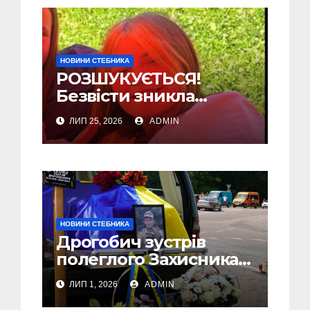
НОВИНИ СТЕБНИКА
РОЗШУКУЄТЬСЯ!
Безвісти зникла
Обудовська Євангеліна
ЛИП 25, 2026
ADMIN
Ігорівна з Стебника
НОВИНИ СТЕБНИКА
Дрогобич зустрів
полеглого Захисника
Сергія Скірка з
ЛИП 1, 2026
ADMIN
Стебника