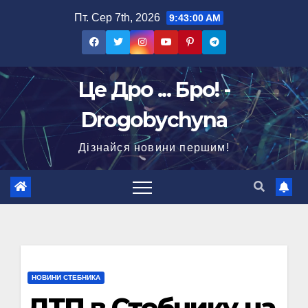
Перейти
Пт. Сер 7th, 2026
9:43:01 AM
до
вмісту
Це Дро ... Бро! -
Drogobychyna
Дізнайся новини першим!
НОВИНИ СТЕБНИКА
ДТП в Стебнику на