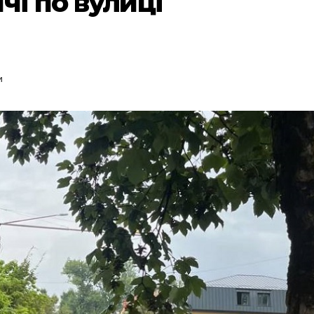
чі по вулиці
и