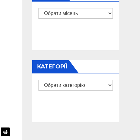
Архіви
КАТЕГОРІЇ
Категорії