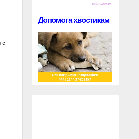
Допомога хвостикам
жнє