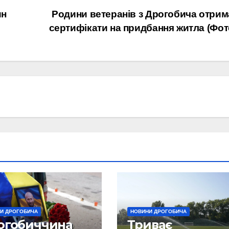
ин
Родини ветеранів з Дрогобича отри
сертифікати на придбання житла (Фот
И ДРОГОБИЧА
НОВИНИ ДРОГОБИЧА
огобиччина
Триває