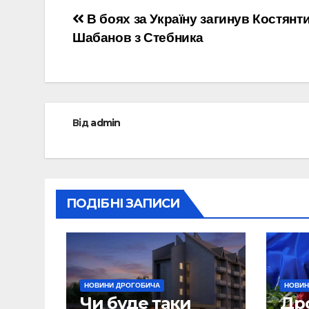
Навігація
В боях за Україну загинув Костянт
Шабанов з Стебника
записів
Від
admin
ПОДІБНІ ЗАПИСИ
НОВИНИ ДРОГОБИЧА
НОВИН
Чи буде таки
Др