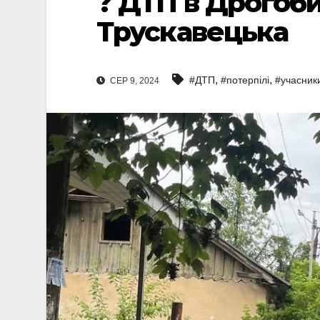
? ДТП в Дрогоби
Трускавецька
,
,
#ДТП
#потерпілі
#учасник
СЕР 9, 2024