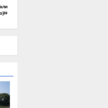
мали
о)