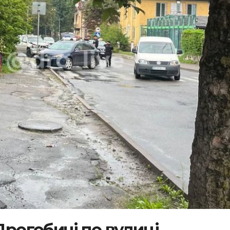
Дрогобичі по вулиці