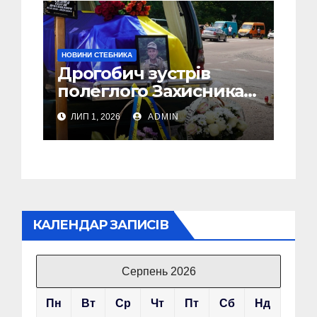
НОВИНИ СТЕБНИКА
Дрогобич зустрів
полеглого Захисника
Сергія Скірка з
ЛИП 1, 2026
ADMIN
Стебника
КАЛЕНДАР ЗАПИСІВ
Серпень 2026
Пн
Вт
Ср
Чт
Пт
Сб
Нд