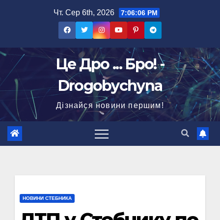
Перейти
Чт. Сер 6th, 2026
7:06:07 PM
до
вмісту
Це Дро ... Бро! -
Drogobychyna
Дізнайся новини першим!
НОВИНИ СТЕБНИКА
ДТП у Стебнику по