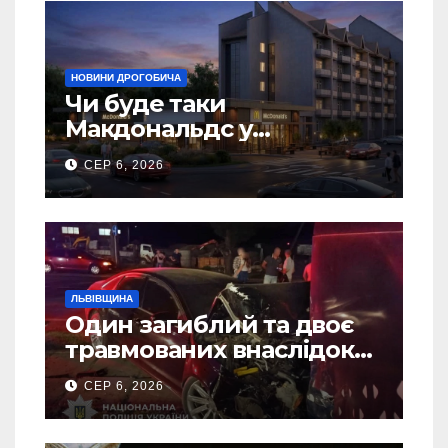
НОВИНИ ДРОГОБИЧА
Чи буде таки
Макдональдс у
Дрогобичі? (Фото)
СЕР 6, 2026
ЛЬВІВЩИНА
Один загиблий та двоє
травмованих внаслідок
ДТП на Самбірщині
СЕР 6, 2026