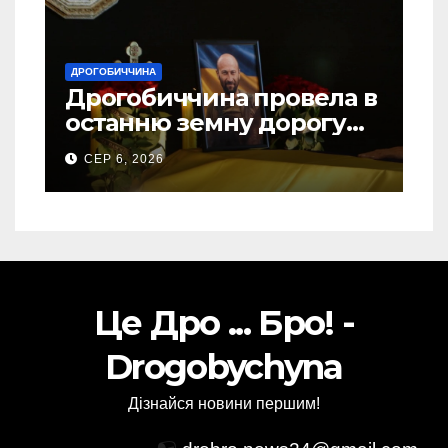
ДРОГОБИЧЧИНА
Дрогобиччина провела в
останню земну дорогу
свого Захисника – Олега
СЕР 6, 2026
Торського
Це Дро ... Бро! -
Drogobychyna
Дізнайся новини першим!