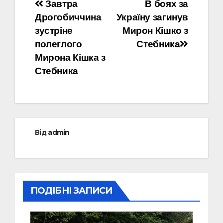
Навігація
Завтра
В боях за
Дрогобиччина
Україну загинув
записів
зустріне
Мирон Кішко з
полеглого
Стебника
Мирона Кішка з
Стебника
Від
admin
ПОДІБНІ ЗАПИСИ