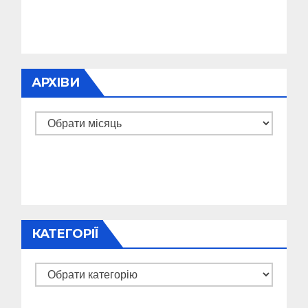
АРХІВИ
Архіви
КАТЕГОРІЇ
Категорії