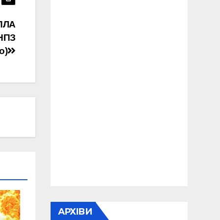
БПЛА
 НПЗ
о)
АРХІВИ