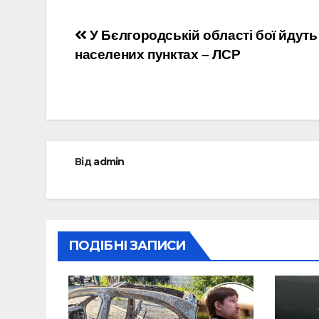
Навігація
У Бєлгородській області бої йдуть 
населених пунктах – ЛСР
записів
Від
admin
ПОДІБНІ ЗАПИСИ