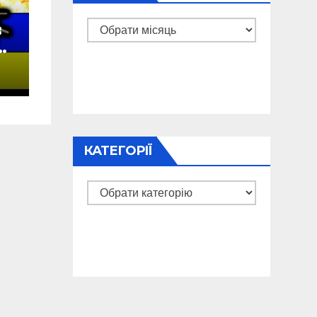
в
Архіви
у
а
КАТЕГОРІЇ
Категорії