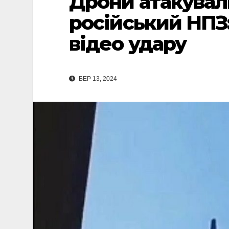
Дрони атакували
російський НПЗ:
відео удару
БЕР 13, 2024