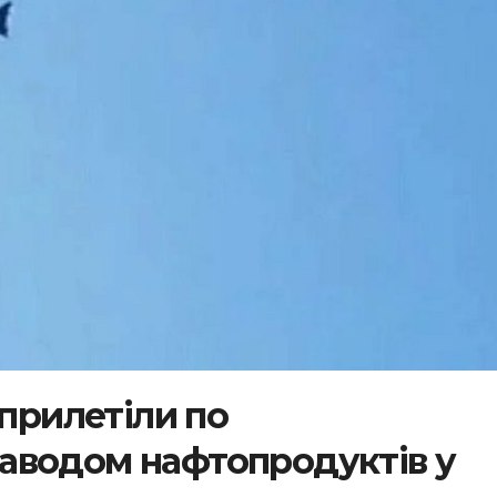
 прилетіли по
аводом нафтопродуктів у