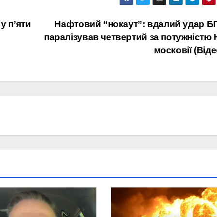
у п’яти
Нафтовий “нокаут”: вдалий удар 
паралізував четвертий за потужністю
московії (Віде