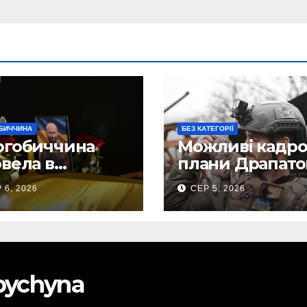
БИЧЧИНА
БЕЗ КАТЕГОРІЇ
огобиччина
Можливі кадро
вела в
плани Драпато
анню земну
Маркусу
 6, 2026
СЕР 5, 2026
огу свого
пророкують
исника – Олега
важливу посад
ського
ЗСУ
obychyna