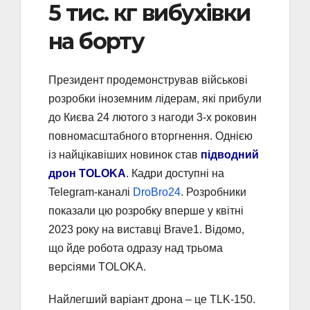
5 тис. кг вибухівки
на борту
Президент продемонстрував військові
розробки іноземним лідерам, які прибули
до Києва 24 лютого з нагоди 3-х роковин
повномасштабного вторгнення. Однією
із найцікавіших новинок став
підводний
дрон TOLOKA
. Кадри доступні на
Telegram-каналі
DroBro24
. Розробники
показали цю розробку вперше у квітні
2023 року на виставці Brave1. Відомо,
що йде робота одразу над трьома
версіями TOLOKA.
Найлегший варіант дрона – це TLK-150.