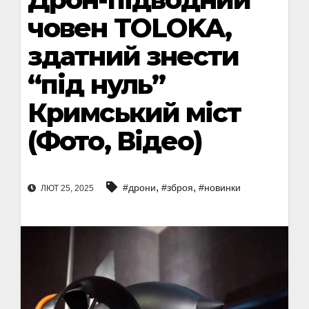
човен TOLOKA,
здатний знести
“під нуль”
Кримський міст
(Фото, Відео)
,
,
#дрони
#зброя
#новинки
ЛЮТ 25, 2025