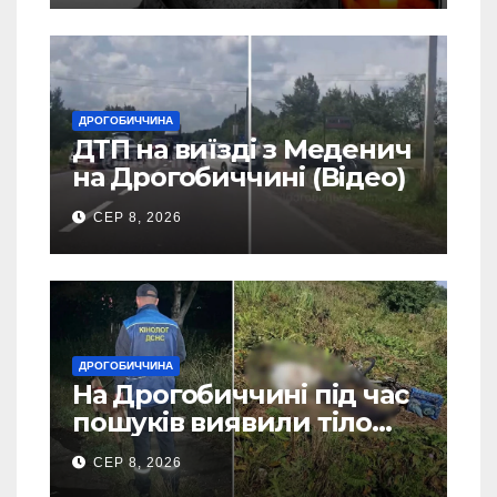
ДРОГОБИЧЧИНА
ДТП на виїзді з Меденич
на Дрогобиччині (Відео)
СЕР 8, 2026
ДРОГОБИЧЧИНА
На Дрогобиччині під час
пошуків виявили тіло
зниклого чоловіка (Фото)
СЕР 8, 2026