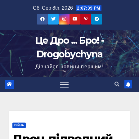
Перейти
Сб. Сер 8th, 2026
2:07:40 PM
до
вмісту
Це Дро ... Бро! -
Drogobychyna
Дізнайся новини першим!
ВІЙНА
Дрон-підводний