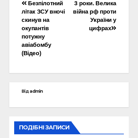
Навігація
Безпілотний
3 роки. Велика
літак ЗСУ вночі
війна рф проти
записів
скинув на
України у
окупантів
цифрах
потужну
авіабомбу
(Відео)
Від
admin
ПОДІБНІ ЗАПИСИ