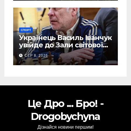
СПОРТ
Українець Василь Іванчук
увійде до Зали світової
шахової слави
СЕР 8, 2026
Це Дро ... Бро! -
Drogobychyna
Дізнайся новини першим!