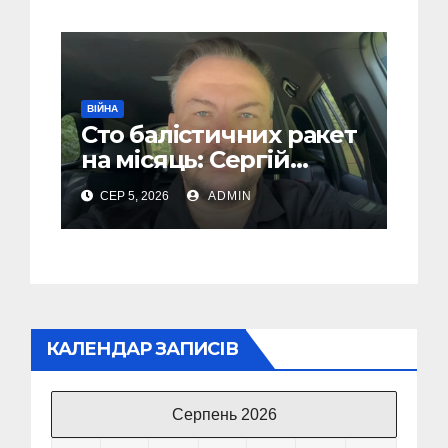
подробиці
ВІЙНА
Сто балістичних ракет
на місяць: Сергій
“Флеш” закликав
СЕР 5, 2026
ADMIN
українців готуватися
до гіршого
КАЛЕНДАР ЗАПИСІВ
Серпень 2026