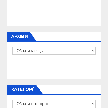
АРХІВИ
Архіви
КАТЕГОРІЇ
Категорії