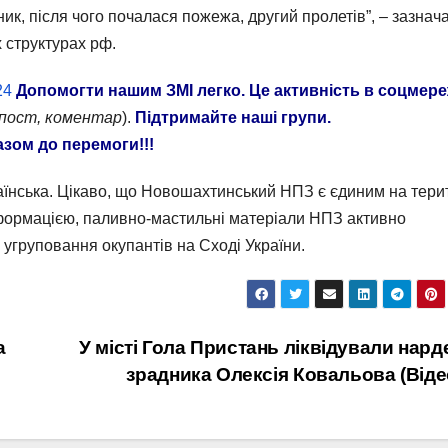
ник, після чого почалася пожежа, другий пролетів”, – зазнач
 структурах рф.
24
Допомогти нашим ЗМІ легко. Це активність в соцмер
епост, коментар
).
Підтримайте наші групи.
азом до перемоги!!!
їнська. Цікаво, що Новошахтинський НПЗ є єдиним на терит
нформацією, паливно-мастильні матеріали НПЗ активно
 угруповання окупантів на Сході України.
а
У місті Гола Пристань ліквідували нард
зрадника Олексія Ковальова (Віде