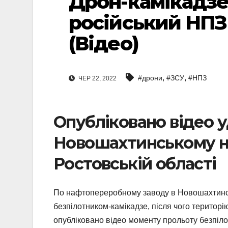
Дрон-камікадзе
російський НПЗ 
(Відео)
,
,
#дрони
#ЗСУ
#НПЗ
ЧЕР 22, 2022
Опубліковано відео 
Новошахтинському н
Ростовській області
По нафтопереробному заводу в Новошахтинськ
безпілотником-камікадзе, після чого терито
опубліковано відео моменту прольоту безпілотн