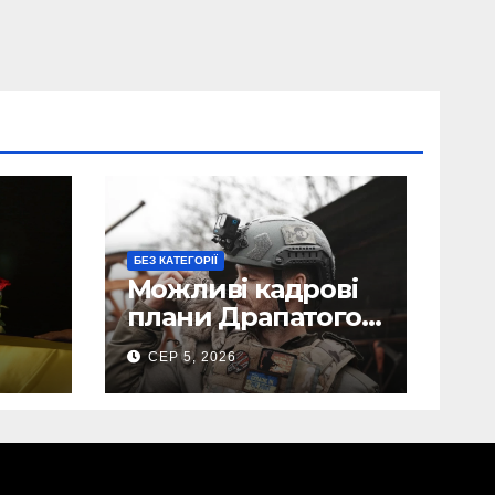
БЕЗ КАТЕГОРІЇ
Можливі кадрові
плани Драпатого:
Маркусу
СЕР 5, 2026
пророкують
ега
важливу посаду у
ЗСУ