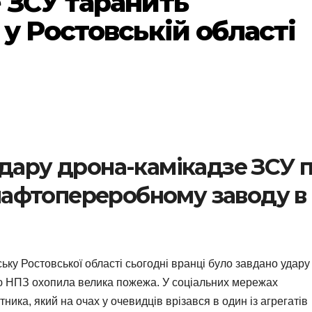
 ЗСУ таранить
у Ростовській області
удару дрона-камікадзе ЗСУ 
афтопереробному заводу в
у Ростовської області сьогодні вранці було завдано удару
рію НПЗ охопила велика пожежа. У соціальних мережах
ика, який на очах у очевидців врізався в один із агрегатів