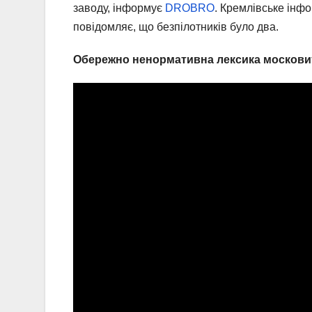
заводу, інформує
DROBRO
. Кремлівське інф
повідомляє, що безпілотників було два.
Обережно ненормативна лексика москови