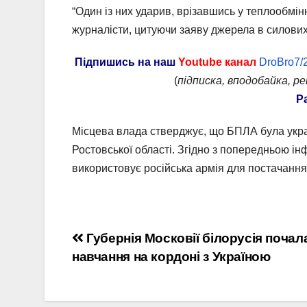
“Один із них ударив, врізавшись у теплообмін
журналісти, цитуючи заяву джерела в силових
Підпишись на наш
Youtube канал
DroBro7/
(
підписка, вподобайка, р
Р
Місцева влада стверджує, що БПЛА була укра
Ростовської області. Згідно з попередньою і
використовує російська армія для постачання
Навігація
Губернія Московії білорусія почал
навчання на кордоні з Україною
записів