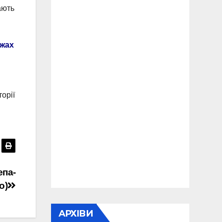
ають
ежах
орії
епа-
о)
АРХІВИ