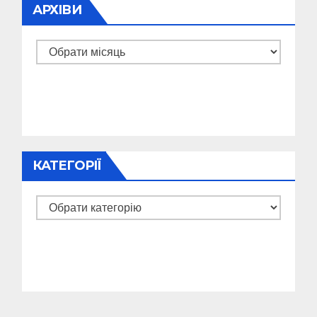
АРХІВИ
Архіви
КАТЕГОРІЇ
Категорії