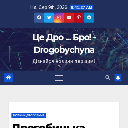
Перейти
Нд. Сер 9th, 2026
6:41:28 AM
до
вмісту
Це Дро ... Бро! -
Drogobychyna
Дізнайся новини першим!
НОВИНИ ДРОГОБИЧА
Дрогобицька