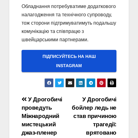
Обладнання потребуватиме додаткового
налагодження та технічного супроводу,
тож сторони підтримуватимуть подальшу
комунікацію та співпрацю з
швейцарськими партнерами.
ПІДПИСУЙТЕСЬ НА НАШ
INSTAGRAM
Навігація
У Дрогобичі
У Дрогобичі
проведуть
бойлер ледь не
записів
Міжнародний
став причиною
мистецький
трагедії:
джаз-пленер
врятовано