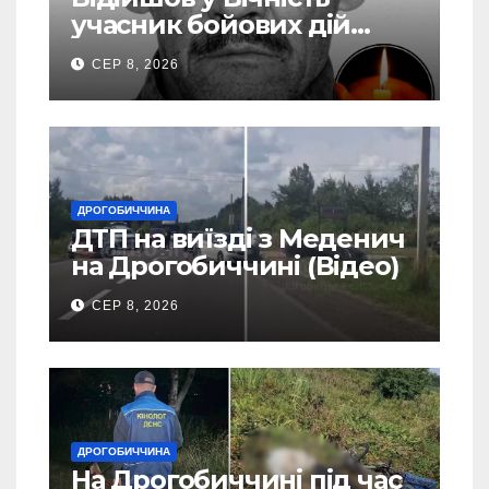
учасник бойових дій
Василь Іваникович зі
СЕР 8, 2026
Станилі
ДРОГОБИЧЧИНА
ДТП на виїзді з Меденич
на Дрогобиччині (Відео)
СЕР 8, 2026
ДРОГОБИЧЧИНА
На Дрогобиччині під час