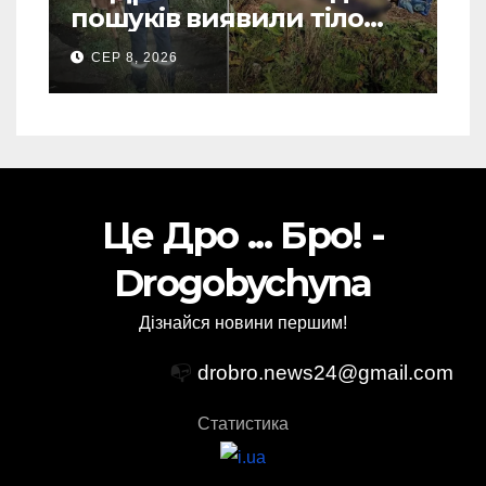
пошуків виявили тіло
зниклого чоловіка (Фото)
СЕР 8, 2026
Це Дро ... Бро! -
Drogobychyna
Дізнайся новини першим!
📭
drobro.news24@gmail.com
Статистика