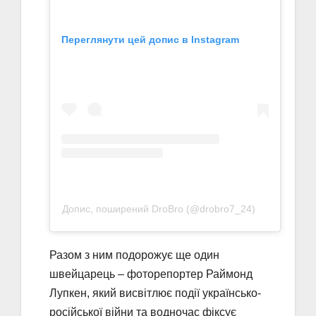
Переглянути цей допис в Instagram
Допис, поширений DroBro (@drobro7_24)
Разом з ним подорожує ще один
швейцарець – фоторепортер Раймонд
Лупкен, який висвітлює події українсько-
російської війни та водночас фіксує