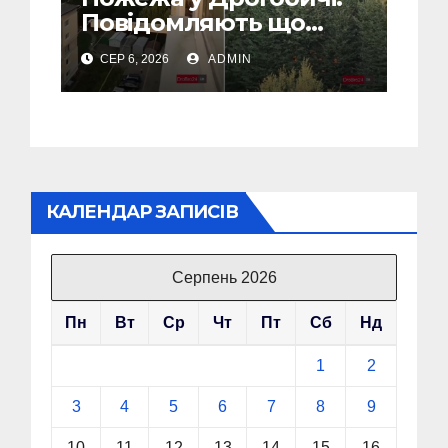
Повідомляють що
горіло 5 гаражів
СЕР 6, 2026
ADMIN
(Відео)
КАЛЕНДАР ЗАПИСІВ
Серпень 2026
Пн
Вт
Ср
Чт
Пт
Сб
Нд
1
2
3
4
5
6
7
8
9
10
11
12
13
14
15
16