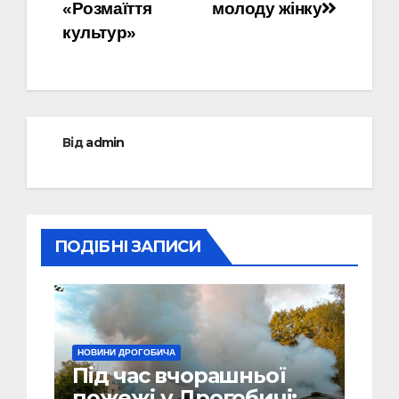
«Розмаїття
молоду жінку
культур»
Від
admin
ПОДІБНІ ЗАПИСИ
НОВИНИ ДРОГОБИЧА
Під час вчорашньої
пожежі у Дрогобичі: