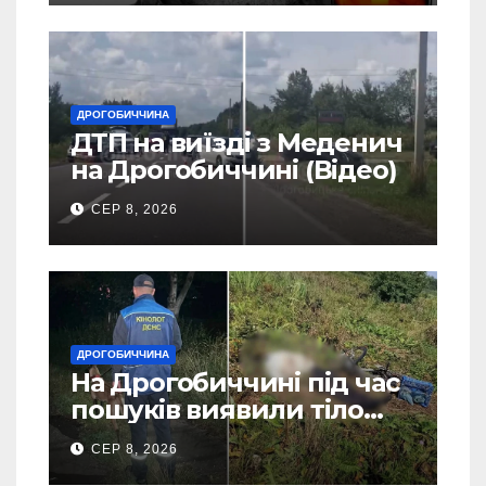
ДРОГОБИЧЧИНА
ДТП на виїзді з Меденич
на Дрогобиччині (Відео)
СЕР 8, 2026
ДРОГОБИЧЧИНА
На Дрогобиччині під час
пошуків виявили тіло
зниклого чоловіка (Фото)
СЕР 8, 2026