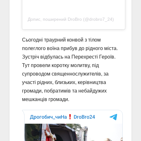
Допис, поширений DroBro (@drobro7_24)
Сьогодні траурний конвой з тілом
полеглого воїна прибув до рідного міста.
Зустріч відбулась на Перехресті Героїв.
Тут провели коротку молитву, під
супроводом священнослужителів, за
участі рідних, близьких, керівництва
громади, побратимів та небайдужих
мешканців громади.