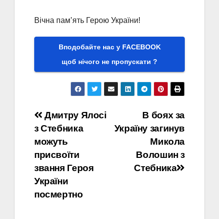
Вічна пам’ять Герою України!
Вподобайте нас у FACEBOOK
щоб нічого не пропускати ?
Навігація
Дмитру Ялосі
В боях за
з Стебника
Україну загинув
записів
можуть
Микола
присвоїти
Волошин з
звання Героя
Стебника
України
посмертно