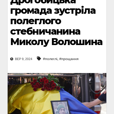
громада зустріла
полеглого
стебничанина
Миколу Волошина
,
#полеглі
#прощання
ВЕР 9, 2024