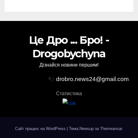
Це Дро ... Бро! -
Drogobychyna
Дізнайся новини першим!
📭
drobro.news24@gmail.com
Статистика
Сайт працює на WordPress
|
Тема:Newsup за
Themeansar
.