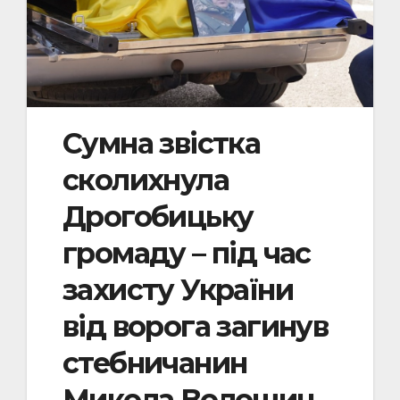
Сумна звістка
сколихнула
Дрогобицьку
громаду – під час
захисту України
від ворога загинув
стебничанин
Микола Волошин