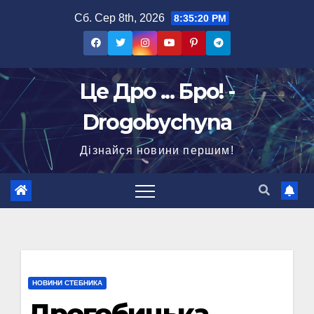
Перейти
Сб. Сер 8th, 2026
8:35:21 PM
до
вмісту
Це Дро ... Бро! -
Drogobychyna
Дізнайся новини першим!
НОВИНИ СТЕБНИКА
Дрогобицька