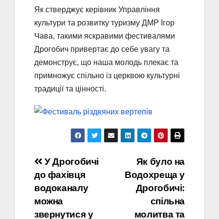
Як стверджує керівник Управління
культури та розвитку туризму ДМР Ігор
Чава, такими яскравими фестивалями
Дрогобич привертає до себе увагу та
демонструє, що наша молодь плекає та
примножує спільно із церквою культурні
традиції та цінності.
Навігація
У Дрогобичі
Як було на
до фахівця
Водохреща у
записів
водоканалу
Дрогобичі:
можна
спільна
звернутися у
молитва та