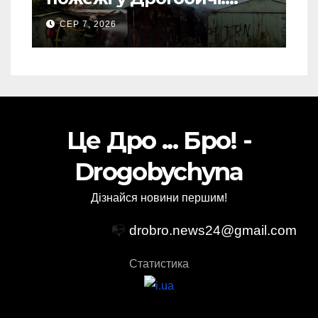
“врятовано” 4 гаражі
СЕР 7, 2026
(Відео)
Це Дро ... Бро! -
Drogobychyna
Дізнайся новини першим!
📭
drobro.news24@gmail.com
Статистика