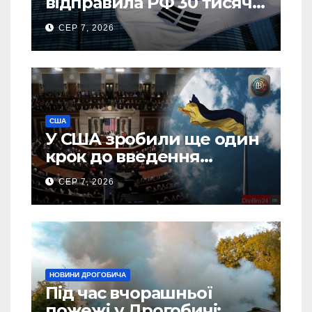
відправила РФ 30 тисяч
тонн авіапалива
СЕР 7, 2026
США
У США зробили ще один
крок до введення
“пекельних санкцій”
СЕР 7, 2026
проти Росії
НОВИНИ ДРОГОБИЧА
Під час вчорашньої
пожежі у Дрогобичі: