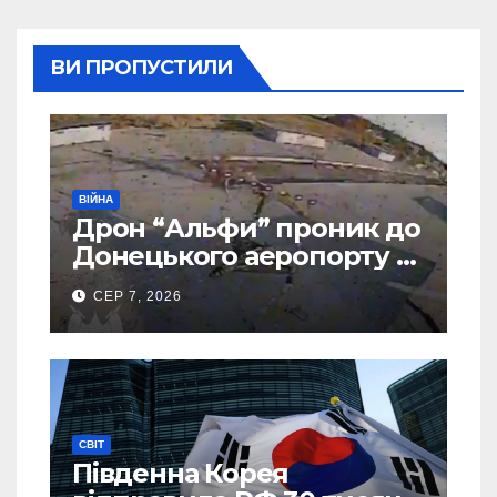
ВИ ПРОПУСТИЛИ
ВІЙНА
Дрон “Альфи” проник до
Донецького аеропорту та
спалив “Шахед” ще до
СЕР 7, 2026
запуску
СВІТ
Південна Корея