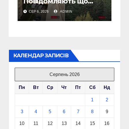
Повідомляють що
горіло 5 гаражів
СЕР 6, 2026
ADMIN
(Відео)
КАЛЕНДАР ЗАПИСІВ
Серпень 2026
Пн
Вт
Ср
Чт
Пт
Сб
Нд
1
2
3
4
5
6
7
8
9
10
11
12
13
14
15
16