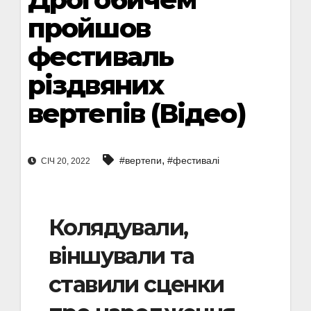
пройшов
фестиваль
різдвяних
вертепів (Відео)
,
#вертепи
#фестивалі
СІЧ 20, 2022
Колядували,
віншували та
ставили сценки