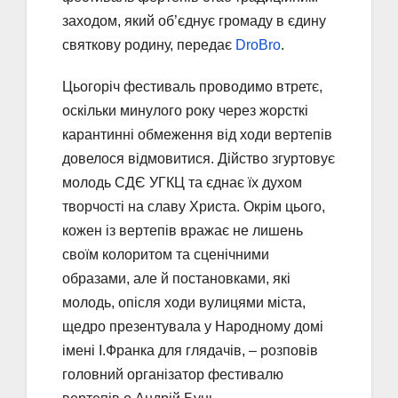
заходом, який об’єднує громаду в єдину
святкову родину, передає
DroBro
.
Цьогоріч фестиваль проводимо втретє,
оскільки минулого року через жорсткі
карантинні обмеження від ходи вертепів
довелося відмовитися. Дійство згуртовує
молодь СДЄ УГКЦ та єднає їх духом
творчості на славу Христа. Окрім цього,
кожен із вертепів вражає не лишень
своїм колоритом та сценічними
образами, але й постановками, які
молодь, опісля ходи вулицями міста,
щедро презентувала у Народному домі
імені І.Франка для глядачів, – розповів
головний організатор фестивалю