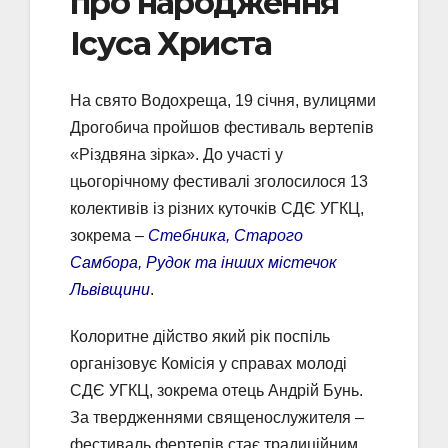
про народження
Ісуса Христа
На свято Водохреща, 19 січня, вулицями
Дрогобича пройшов фестиваль вертепів
«Різдвяна зірка». До участі у
цьогорічному фестивалі зголосилося 13
колективів із різних куточків СДЄ УГКЦ,
зокрема –
Стебника, Старого
Самбора, Рудок та інших містечок
Львівщини
.
Колоритне дійство який рік поспіль
організовує Комісія у справах молоді
СДЄ УГКЦ, зокрема отець Андрій Бунь.
За твердженнями священослужителя –
фестиваль фертепів стає традиційним