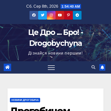
Перейти
Сб. Сер 8th, 2026
1:54:41 AM
до
вмісту
Це Дро ... Бро! -
Drogobychyna
Дізнайся новини першим!
НОВИНИ ДРОГОБИЧА
Дрогобичем