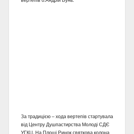
вертепів о.Андрій Бунь.
За традицією – хода вертепів стартувала
від Центру Душпастирства Молоді СДЄ
УГКЦ. На Площі Ринок святкова колона