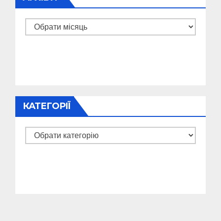
Архіви
КАТЕГОРІЇ
Категорії