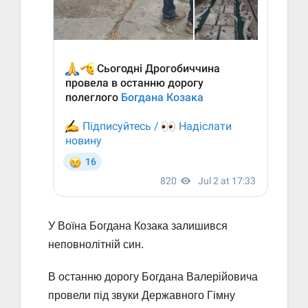
У Воїна Богдана Козака залишився
неповнолітній син.
В останню дорогу Богдана Валерійовича
провели під звуки Державного Гімну