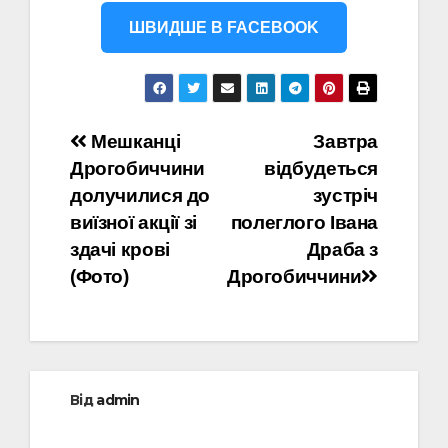
ШВИДШЕ В FACEBOOK
Навігація
Мешканці
Завтра
Дрогобиччини
відбудеться
записів
долучилися до
зустріч
виїзної акції зі
полеглого Івана
здачі крові
Драба з
(Фото)
Дрогобиччини
Від
admin