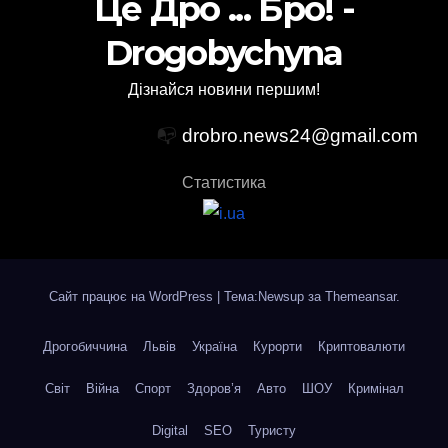
Це Дро ... Бро! -
Drogobychyna
Дізнайся новини першим!
📭
drobro.news24@gmail.com
Статистика
Сайт працює на WordPress
|
Тема:Newsup за
Themeansar
.
Дрогобиччина
Львів
Україна
Курорти
Криптовалюти
Світ
Війна
Спорт
Здоров’я
Авто
ШОУ
Кримінал
Digital
SEO
Туристу