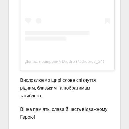
Допис, поширений DroBro (@drobro7_24)
Висловлюємо щирі слова співчуття
рідним, близьким та побратимам
загиблого.
Вічна пам’ять, слава й честь відважному
Герою!