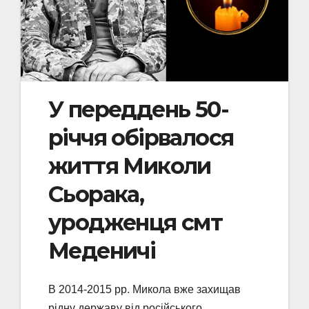
У переддень 50-
річчя обірвалося
життя Миколи
Сьорака,
уродженця смт
Меденичі
В 2014-2015 рр. Микола вже захищав
рідну державу від російського