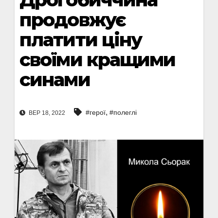
продовжує
платити ціну
своїми кращими
синами
,
#герої
#полеглі
ВЕР 18, 2022