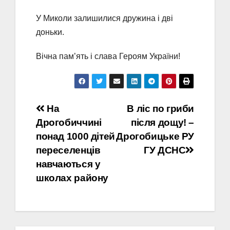
У Миколи залишилися дружина і дві
доньки.
Вічна пам’ять і слава Героям України!
Навігація
На
В ліс по гриби
Дрогобиччині
після дощу! –
записів
понад 1000 дітей
Дрогобицьке РУ
переселенців
ГУ ДСНС
навчаються у
школах району