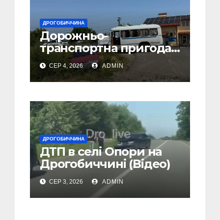
ДРОГОБИЧЧИНА
Дорожньо-
транспортна пригода
у селі Попелі на
СЕР 4, 2026
ADMIN
Дрогобиччині
ДРОГОБИЧЧИНА
ДТП в селі Опори на
Дрогобиччині (Відео)
СЕР 3, 2026
ADMIN