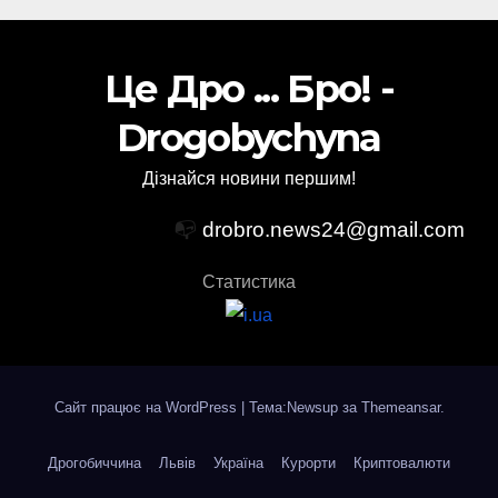
Це Дро ... Бро! -
Drogobychyna
Дізнайся новини першим!
📭
drobro.news24@gmail.com
Статистика
Сайт працює на WordPress
|
Тема:Newsup за
Themeansar
.
Дрогобиччина
Львів
Україна
Курорти
Криптовалюти