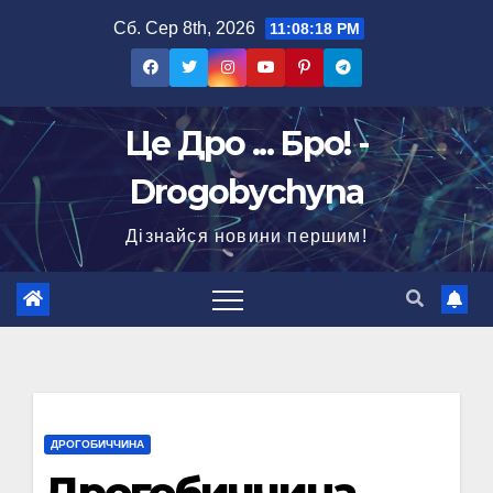
Перейти
Сб. Сер 8th, 2026
11:08:19 PM
до
вмісту
Це Дро ... Бро! -
Drogobychyna
Дізнайся новини першим!
ДРОГОБИЧЧИНА
Дрогобиччина