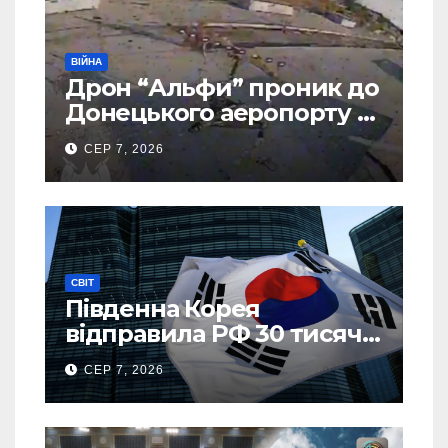
ВІЙНА
Дрон “Альфи” проник до
Донецького аеропорту та
спалив “Шахед” ще до
СЕР 7, 2026
запуску
СВІТ
Південна Корея
відправила РФ 30 тисяч
тонн авіапалива
СЕР 7, 2026