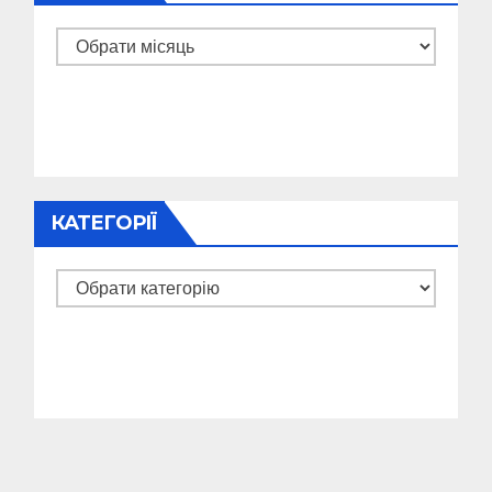
Архіви
КАТЕГОРІЇ
Категорії