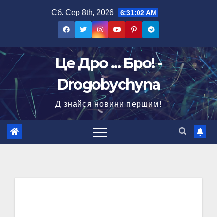
Перейти
Сб. Сер 8th, 2026
6:31:03 AM
до
вмісту
Це Дро ... Бро! -
Drogobychyna
Дізнайся новини першим!