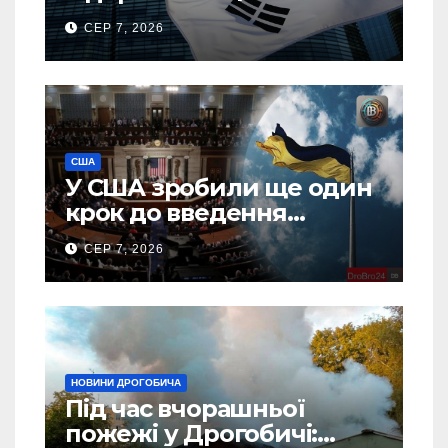
тонн авіапалива
СЕР 7, 2026
США
У США зробили ще один
крок до введення
“пекельних санкцій”
СЕР 7, 2026
проти Росії
НОВИНИ ДРОГОБИЧА
Під час вчорашньої
пожежі у Дрогобичі: