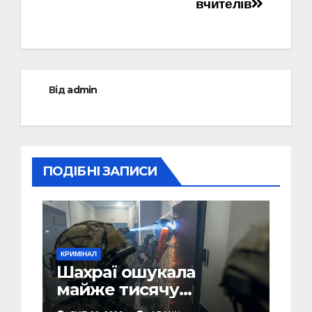
вчителів
Від
admin
ПОДІБНІ ЗАПИСИ
КРИМІНАЛ
Шахраї ошукала
майже тисячу
українців на понад