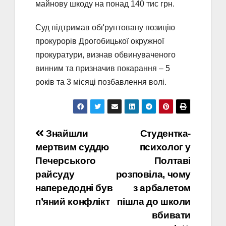
майнову шкоду на понад 140 тис грн.
Суд підтримав обґрунтовану позицію
прокурорів Дрогобицької окружної
прокуратури, визнав обвинуваченого
винним та призначив покарання – 5
років та 3 місяці позбавлення волі.
Навігація
Знайшли
Студентка-
мертвим суддю
психолог у
записів
Печерського
Полтаві
райсуду
розповіла, чому
напередодні був
з арбалетом
п’яний конфлікт
пішла до школи
вбивати