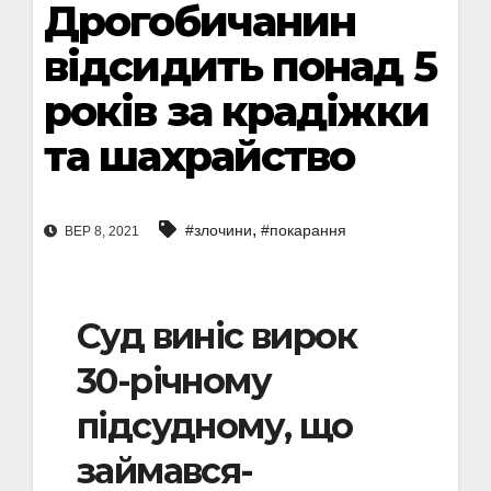
Дрогобичанин
відсидить понад 5
років за­ крадіжки
та шахрайство
,
#злочини
#покарання
ВЕР 8, 2021
Суд виніс вирок
30-річному
підсудному, що
займався­