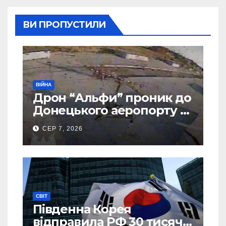
ВИ ПРОПУСТИЛИ
ВІЙНА
Дрон “Альфи” проник до
Донецького аеропорту та
спалив “Шахед” ще до
СЕР 7, 2026
запуску
СВІТ
Південна Корея
відправила РФ 30 тисяч