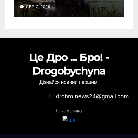
“врятовано” 4 гаражі
СЕР 7, 2026
(Відео)
Це Дро ... Бро! -
Drogobychyna
Дізнайся новини першим!
📭
drobro.news24@gmail.com
Статистика