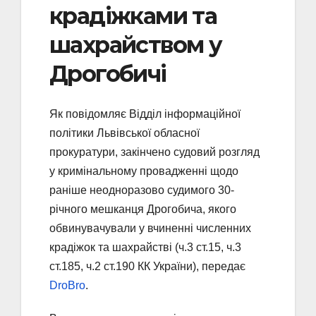
крадіжками та
шахрайством у
Дрогобичі
Як повідомляє Відділ інформаційної
політики Львівської обласної
прокуратури, закінчено судовий розгляд
у кримінальному провадженні щодо
раніше неодноразово судимого 30-
річного мешканця Дрогобича, якого
обвинувачували у вчиненні численних
крадіжок та шахрайстві (ч.3 ст.15, ч.3
ст.185, ч.2 ст.190 КК України), передає
DroBro
.