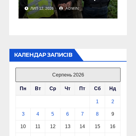
екс-комбрига 155-ї
ЛИП 12, 2026
ADMIN
бригади оголошено в
розшук
КАЛЕНДАР ЗАПИСІВ
Серпень 2026
Пн
Вт
Ср
Чт
Пт
Сб
Нд
1
2
3
4
5
6
7
8
9
10
11
12
13
14
15
16