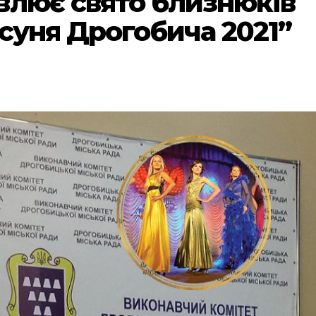
влює свято близнюків
суня Дрогобича 2021”