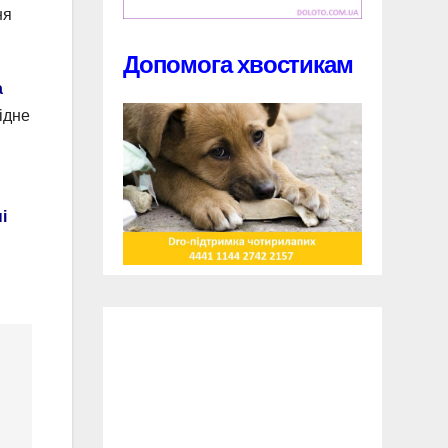
ня
Допомога хвостикам
а
рідне
і