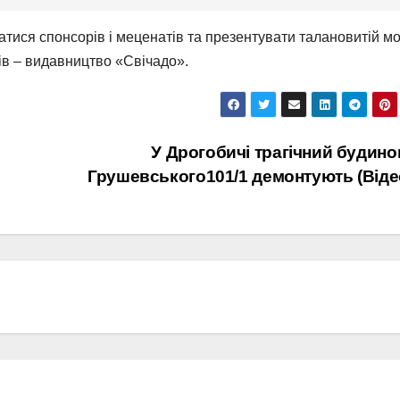
атися спонсорів і меценатів та презентувати талановитій м
рів – видавництво «Свічадо».
У Дрогобичі трагічний будино
Грушевського101/1 демонтують (Віде