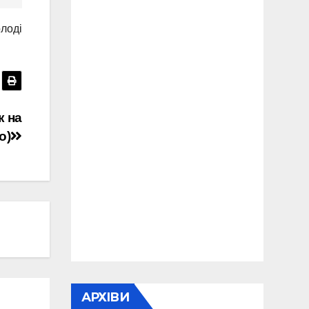
олоді
к на
о)
АРХІВИ