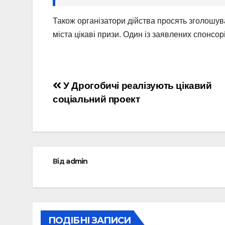
Також організатори дійства просять зголошув
міста цікаві призи. Один із заявлених спонсо
Навігація
У Дрогобичі реалізують цікавий
соціальний проект
записів
Від
admin
ПОДІБНІ ЗАПИСИ