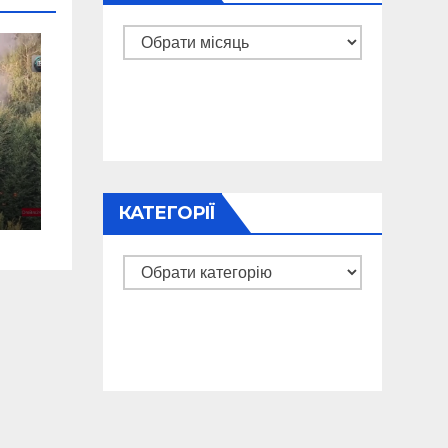
Архіви
КАТЕГОРІЇ
Категорії