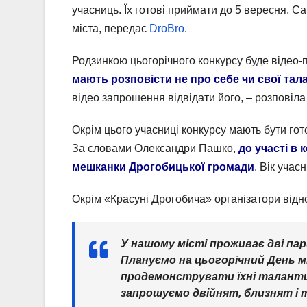
учасниць. Їх готові приймати до 5 вересня. 
міста, передає
DroBro
.
Родзинкою цьогорічного конкурсу буде відео-
мають розповісти не про себе чи свої тал
відео запрошення відвідати його, – розповіл
Окрім цього учасниці конкурсу мають бути гото
За словами Олександри Пашко,
до участі в 
мешканки Дрогобицької громади
. Вік учас
Окрім «Красуні Дрогобича» організатори відн
У нашому місті проживає дві пар
Плануємо на цьогорічний День мі
продемонструвати їхні таланти
запрошуємо двійнят, близнят і 