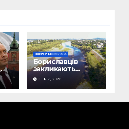
НОВИНИ БОРИСЛАВА
Бориславців
закликають
ощадливо
СЕР 7, 2026
використовувати
воду