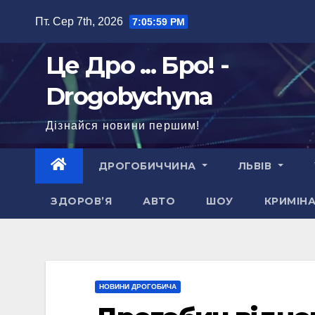
Перейти
Пт. Сер 7th, 2026
7:06:00 PM
до
вмісту
Це Дро ... Бро! -
Drogobychyna
Дізнайся новини першим!
ДРОГОБИЧЧИНА
ЛЬВІВ
ЗДОРОВ’Я
АВТО
ШОУ
КРИМІН
НОВИНИ ДРОГОБИЧА