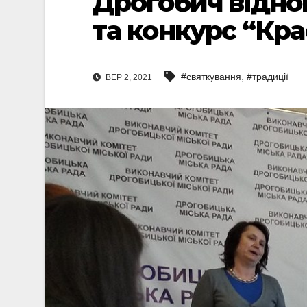
Дрогобич відно
та конкурс “Кра
,
#святкування
#традиції
ВЕР 2, 2021