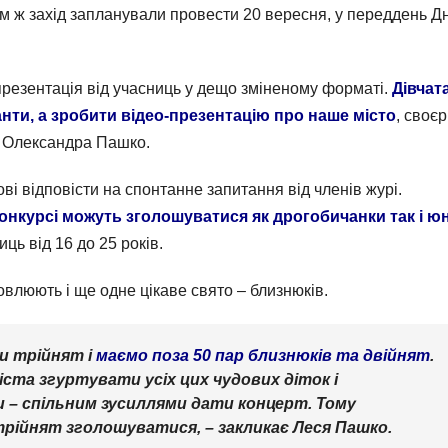
Сам ж захід запланували провести 20 вересня, у переддень Д
презентація від учасниць у дещо зміненому форматі.
Дівчат
анти, а зробити відео-презентацію про наше місто
, своє
а Олександра Пашко.
ві відповісти на спонтанне запитання від членів журі.
конкурсі можуть зголошуватися як дрогобичанки так і юн
ниць від 16 до 25 років.
овлюють і ще одне цікаве свято – близнюків.
и трійнят і
маємо поза 50 пар близнюків та двійнят
.
ста згуртувати усіх цих чудових діток і
 – спільним зусиллями дати концерт. Тому
трійнят зголошуватися, – закликає Леся Пашко.