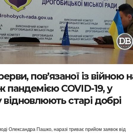
рерви, пов’язаної із війною н
ож пандемією COVID-19, у
 відновлюють старі добрі
олоді Олександра Пашко, наразі триває прийом заявок від