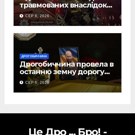
травмованих внаслідок
ДТП на Самбірщині
СЕР 6, 2026
ДРОГОБИЧЧИНА
Дрогобиччина провела в
останню земну дорогу
свого Захисника – Олега
СЕР 6, 2026
Торського
Це Дро ... Бро! -