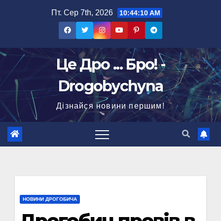
Перейти
Пт. Сер 7th, 2026
10:44:11 AM
до
вмісту
Це Дро ... Бро! -
Drogobychyna
Дізнайся новини першим!
НОВИНИ ДРОГОБИЧА
Дрогобич провів в