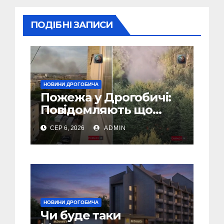
ПОДІБНІ ЗАПИСИ
НОВИНИ ДРОГОБИЧА
Пожежа у Дрогобичі:
Повідомляють що
горіло 5 гаражів
СЕР 6, 2026
ADMIN
(Відео)
НОВИНИ ДРОГОБИЧА
Чи буде таки