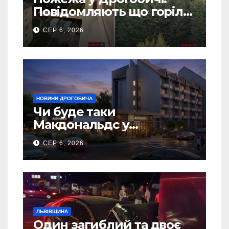
Повідомляють що горіло
5 гаражів (Відео)
СЕР 6, 2026
НОВИНИ ДРОГОБИЧА
Чи буде таки
Макдональдс у
Дрогобичі? (Фото)
СЕР 6, 2026
ЛЬВІВЩИНА
Один загиблий та двоє