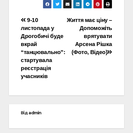
Навігація
9-10
Життя має ціну –
листопада у
Допоможіть
записів
Дрогобичі буде
врятувати
вкрай
Арсена Рішка
“танцювально”:
(Фото, Відео)
стартувала
реєстрація
учасників
Від
admin