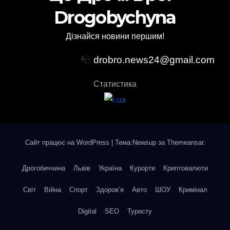
Drogobychyna
Дізнайся новини першим!
📭
drobro.news24@gmail.com
Статистика
Сайт працює на WordPress
|
Тема:Newsup за
Themeansar
.
Дрогобиччина
Львів
Україна
Курорти
Криптовалюти
Світ
Війна
Спорт
Здоров’я
Авто
ШОУ
Кримінал
Digital
SEO
Туристу