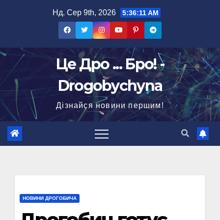
Перейти
Нд. Сер 9th, 2026
5:36:12 AM
до
вмісту
Це Дро ... Бро! -
Drogobychyna
Дізнайся новини першим!
НОВИНИ ДРОГОБИЧА
Дрогобич готує