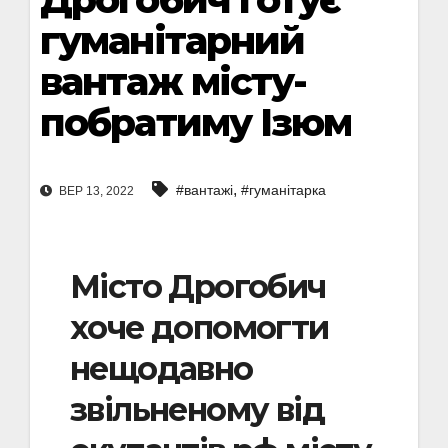
гуманітарний
вантаж місту-
побратиму Ізюм
,
#вантажі
#гуманітарка
ВЕР 13, 2022
Місто Дрогобич
хоче допомогти
нещодавно
звільненому від