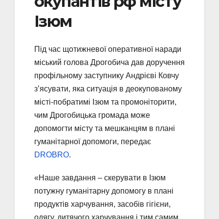
окупантів рф місту
Ізюм
Під час щотижневої оперативної наради
міський голова Дрогобича дав доручення
профільному заступнику Андрієві Ковчу
з’ясувати, яка ситуація в деокупованому
місті-побратимі Ізюм та промоніторити,
чим Дрогобицька громада може
допомогти місту та мешканцям в плані
гуманітарної допомоги, передає
DROBRO
.
«Наше завдання – скерувати в Ізюм
потужну гуманітарну допомогу в плані
продуктів харчування, засобів гігієни,
одягу, дитячого харчування і тим самим