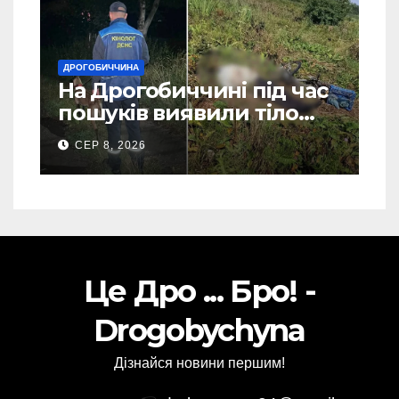
ДРОГОБИЧЧИНА
На Дрогобиччині під час
пошуків виявили тіло
зниклого чоловіка (Фото)
СЕР 8, 2026
Це Дро ... Бро! -
Drogobychyna
Дізнайся новини першим!