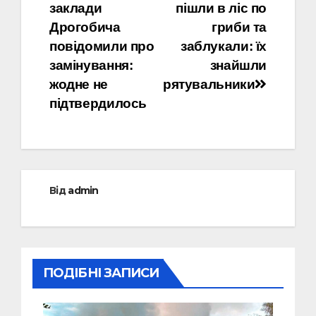
заклади
пішли в ліс по
записів
Дрогобича
гриби та
повідомили про
заблукали: їх
замінування:
знайшли
жодне не
рятувальники
підтвердилось
Від
admin
ПОДІБНІ ЗАПИСИ