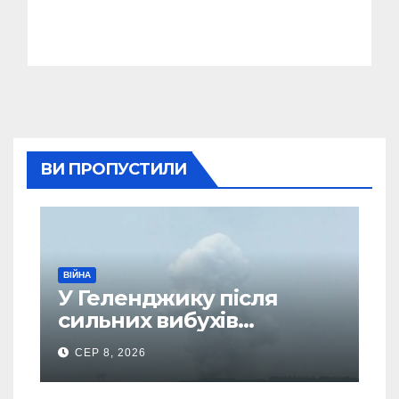
ВИ ПРОПУСТИЛИ
ВІЙНА
У Геленджику після
сильних вибухів
почалася масова
СЕР 8, 2026
евакуація