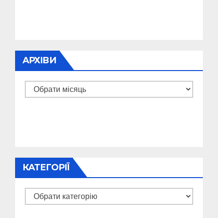
АРХІВИ
Архіви
КАТЕГОРІЇ
Категорії