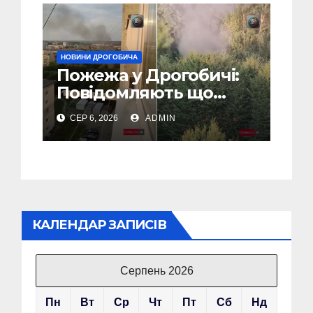
НОВИНИ ДРОГОБИЧА
Пожежа у Дрогобичі:
Повідомляють що
горіло 5 гаражів
СЕР 6, 2026
ADMIN
(Відео)
КАЛЕНДАР ЗАПИСІВ
Серпень 2026
Пн
Вт
Ср
Чт
Пт
Сб
Нд