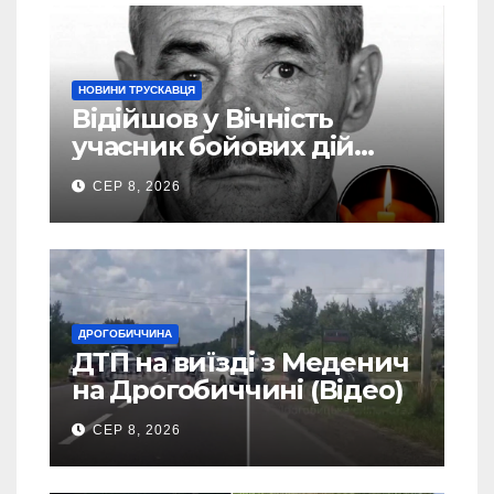
НОВИНИ ТРУСКАВЦЯ
Відійшов у Вічність
учасник бойових дій
Василь Іваникович зі
СЕР 8, 2026
Станилі
ДРОГОБИЧЧИНА
ДТП на виїзді з Меденич
на Дрогобиччині (Відео)
СЕР 8, 2026