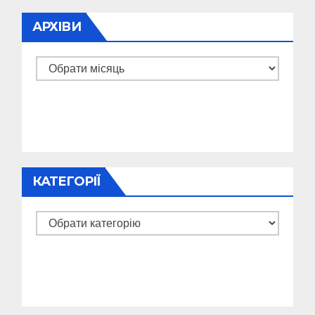
АРХІВИ
Архіви
КАТЕГОРІЇ
Категорії