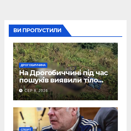
ВИ ПРОПУСТИЛИ
ДРОГОБИЧЧИНА
На Дрогобиччині під час
пошуків виявили тіло
зниклого чоловіка
СЕР 8, 2026
СПОРТ