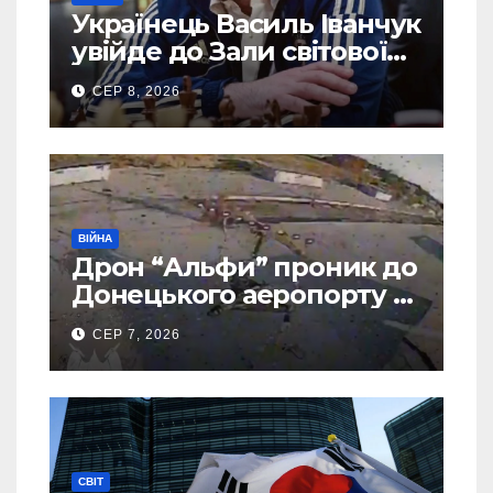
Українець Василь Іванчук
увійде до Зали світової
шахової слави
СЕР 8, 2026
ВІЙНА
Дрон “Альфи” проник до
Донецького аеропорту та
спалив “Шахед” ще до
СЕР 7, 2026
запуску
СВІТ