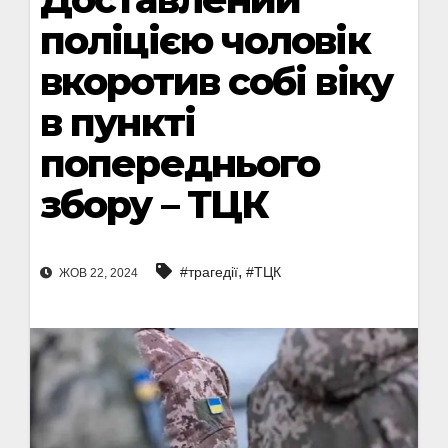
поліцією чоловік
вкоротив собі віку
в пункті
попереднього
збору – ТЦК
,
#трагедії
#ТЦК
ЖОВ 22, 2024