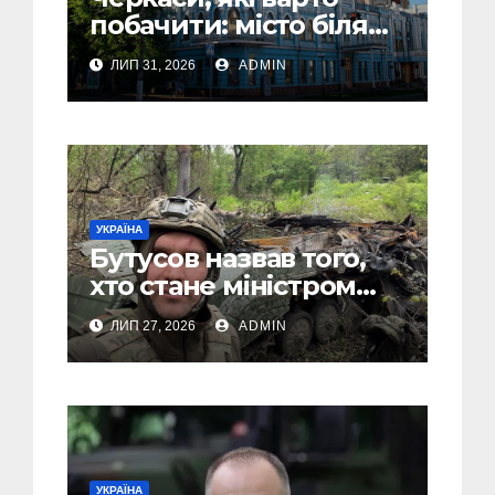
побачити: місто біля
Дніпра, зелені парки
ЛИП 31, 2026
ADMIN
та місця з особливою
атмосферою
УКРАЇНА
Бутусов назвав того,
хто стане міністром
оборони України, і
ЛИП 27, 2026
ADMIN
пояснив, чому інакше
не може бути
УКРАЇНА