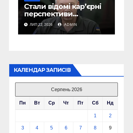
Стали відомі кар’єрні
перспективи
Сирського після
ЛИП 22, 2026
ADMIN
звільнення з посади
Головкому ВСУ
КАЛЕНДАР ЗАПИСІВ
Серпень 2026
Пн
Вт
Ср
Чт
Пт
Сб
Нд
1
2
3
4
5
6
7
8
9