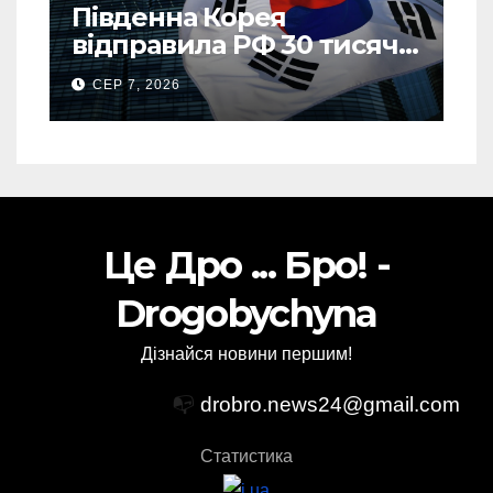
Південна Корея
відправила РФ 30 тисяч
тонн авіапалива
СЕР 7, 2026
Це Дро ... Бро! -
Drogobychyna
Дізнайся новини першим!
📭
drobro.news24@gmail.com
Статистика