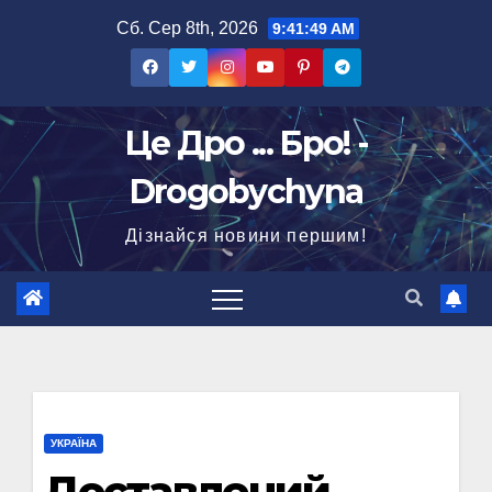
Перейти
Сб. Сер 8th, 2026
9:41:50 AM
до
вмісту
Це Дро ... Бро! -
Drogobychyna
Дізнайся новини першим!
УКРАЇНА
Доставлений