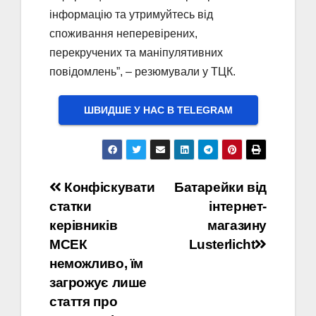
інформацію та утримуйтесь від
споживання неперевірених,
перекручених та маніпулятивних
повідомлень”, – резюмували у ТЦК.
ШВИДШЕ У НАС В ТELEGRAM
Навігація
Конфіскувати
Батарейки від
статки
інтернет-
записів
керівників
магазину
МСЕК
Lusterlicht
неможливо, їм
загрожує лише
стаття про