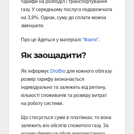
тарифи на розподіл і транспортування
газу. У середньому послуга подорожчала
на 3,9%. Однак, суму до сплати можна
зменшити.
Про це йдеться у матеріалі
“Факти”
.
Як заощадити?
Як інформує
DroBro
для кожного облгазу
розмір тарифу визначається
індивідуально та залежить від регіону,
кількості споживачів та розміру витрат
на роботу системи.
Що стосується суми в платіжках, то вона
залежить він обсягів спожитого газу. За
основу береться обсяг використаного