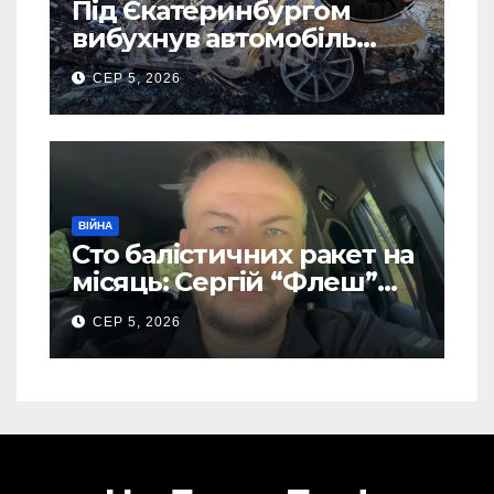
Під Єкатеринбургом
вибухнув автомобіль
голови компанії-
СЕР 5, 2026
виробника дронів “Упир”
– перші подробиці
ВІЙНА
Сто балістичних ракет на
місяць: Сергій “Флеш”
закликав українців
СЕР 5, 2026
готуватися до гіршого