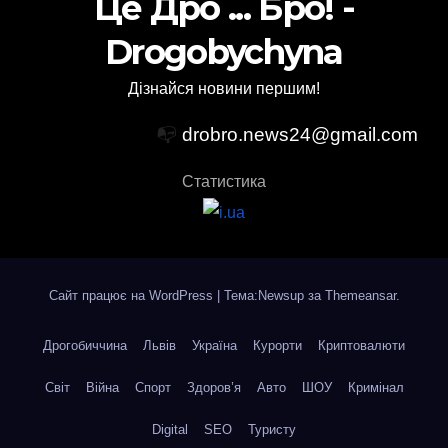
Це Дро ... Бро! -
Drogobychyna
Дізнайся новини першим!
📭
drobro.news24@gmail.com
Статистика
Сайт працює на WordPress
|
Тема:Newsup за
Themeansar
.
Дрогобиччина
Львів
Україна
Курорти
Криптовалюти
Світ
Війна
Спорт
Здоров’я
Авто
ШОУ
Кримінал
Digital
SEO
Туристу