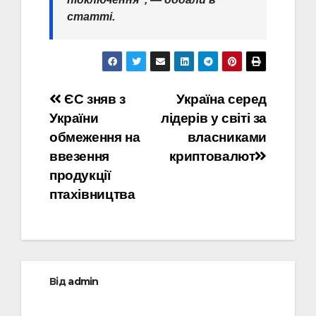
статті.
Навігація
ЄС зняв з
Україна серед
України
лідерів у світі за
записів
обмеження на
власниками
ввезення
криптовалют
продукції
птахівництва
Від
admin