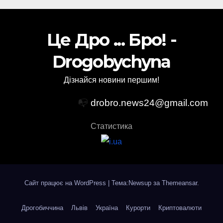
Це Дро ... Бро! -
Drogobychyna
Дізнайся новини першим!
📭
drobro.news24@gmail.com
Статистика
Сайт працює на WordPress
|
Тема:Newsup за
Themeansar
.
Дрогобиччина
Львів
Україна
Курорти
Криптовалюти