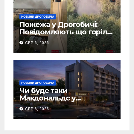
НОВИНИ ДРОГОБИЧА
Пожежа у Дрогобичі:
Повідомляють що горіло
5 гаражів (Відео)
СЕР 6, 2026
НОВИНИ ДРОГОБИЧА
Чи буде таки
Макдональдс у
Дрогобичі? (Фото)
СЕР 6, 2026