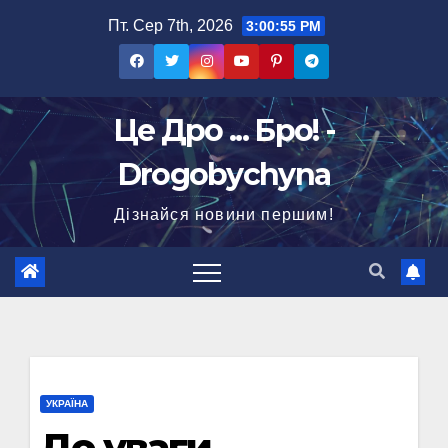
Перейти
Пт. Сер 7th, 2026
3:00:56 PM
до
вмісту
Це Дро ... Бро! -
Drogobychyna
Дізнайся новини першим!
УКРАЇНА
До уваги