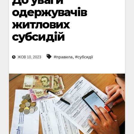
одержувачів
житлових
субсидій
,
#правила
#субсидії
ЖОВ 10, 2023