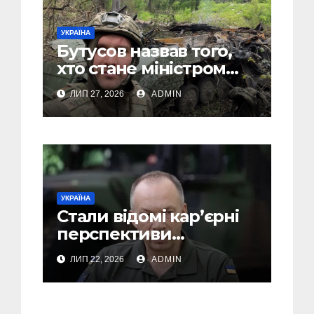
УКРАЇНА
Бутусов назвав того,
хто стане міністром
оборони України, і
ЛИП 27, 2026
ADMIN
пояснив, чому інакше
не може бути
УКРАЇНА
Стали відомі кар’єрні
перспективи
Сирського після
ЛИП 22, 2026
ADMIN
звільнення з посади
Головкому ВСУ