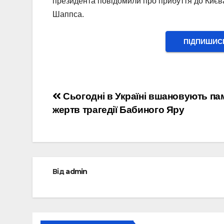
президента повідомили про прибуття до Києва
Шаппса.
ПІДПИШИС
Навігація
Сьогодні в Україні вшановують па
жертв трагедії Бабиного Яру
записів
Від
admin