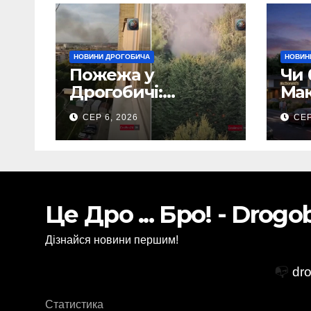
НОВИНИ ДРОГОБИЧА
НОВИН
Пожежа у
Чи 
Дрогобичі:
Мак
Повідомляють що
Дро
СЕР 6, 2026
СЕР
горіло 5 гаражів
(Відео)
Це Дро ... Бро! - Drog
Дізнайся новини першим!
📭
dr
Статистика