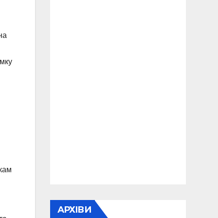
на
имку
икам
АРХІВИ