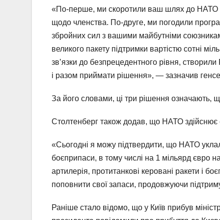
«По-перше, ми скоротили ваш шлях до НАТО з
щодо членства. По-друге, ми погодили програ
збройних сил з вашими майбутніми союзникам
великого пакету підтримки вартістю сотні міл
зв’язки до безпрецедентного рівня, створили
і разом приймати рішення», — зазначив генсе
За його словами, ці три рішення означають, щ
Столтенберг також додав, що НАТО здійснює сп
«Сьогодні я можу підтвердити, що НАТО уклал
боєприпаси, в тому числі на 1 мільярд євро н
артилерія, протитанкові керовані ракети і б
поповнити свої запаси, продовжуючи підтриму
Раніше стало відомо, що у Київ прибув мініс