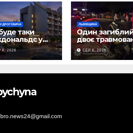
И ДРОГОБИЧА
ЛЬВІВЩИНА
буде таки
Один загиблий
дональдс у
двоє травмова
гобичі? (Фото)
внаслідок ДТП 
 6, 2026
СЕР 6, 2026
Самбірщині
obychyna
obro.news24@gmail.com