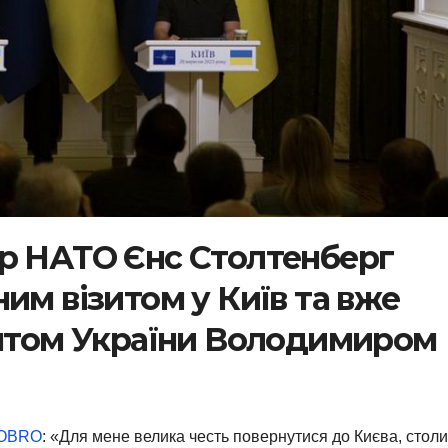
р НАТО Єнс Столтенберг
им візитом у Київ та вже
ентом України Володимиром
OBRO
: «Для мене велика честь повернутися до Києва, столи