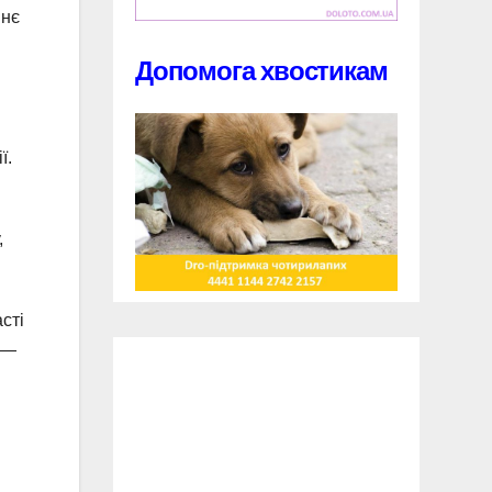
ннє
Допомога хвостикам
ї.
,
сті
 —