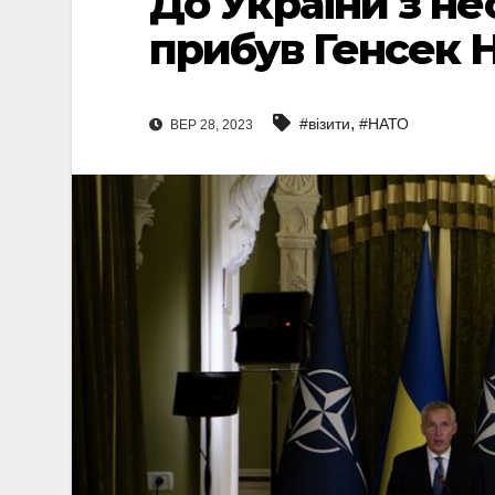
До України з н
прибув Генсек 
,
#візити
#НАТО
ВЕР 28, 2023