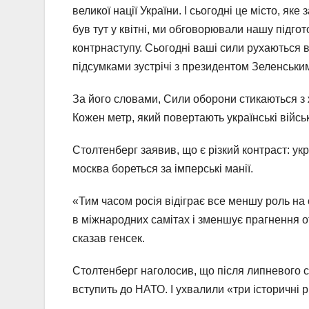
великої нації України. І сьогодні це місто, як
був тут у квітні, ми обговорювали нашу підгот
контрнаступу. Сьогодні ваші сили рухаються 
підсумками зустрічі з президентом Зеленськи
За його словами, Сили оборони стикаються з 
Кожен метр, який повертають українські військ
Столтенберг заявив, що є різкий контраст: ук
москва бореться за імперські манії.
«Тим часом росія відіграє все меншу роль на с
в міжнародних самітах і зменшує прагнення от
сказав генсек.
Столтенберг наголосив, що після липневого с
вступить до НАТО. І ухвалили «три історичні 