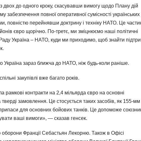
 двох до одного кроку, скасувавши вимогу щодо Плану дій
му забезпечення повної оперативної сумісності українських
и, повністю перейнявши доктрину і техніку НАТО. Це части
ьйонів євро щорічно. По-третє, ми зміцнюємо наші політичні
 Раду Україна – НАТО, куди ми приходимо, щоб знайти підтр
к.
о Україна зараз ближча до НАТО, ніж будь-коли раніше.
ільні закупівлі вже багато років.
а рамкові контракти на 2,4 мільярда євро на основні
а тверді замовлення. Це стосується таких засобів, як 155-мм
оєприпаси для основних бойових танків. Це допоможе союзн
вати ваші вимоги», — сказав генсек.
тр оборони Франції Себастьян Лекорню. Також в Офісі