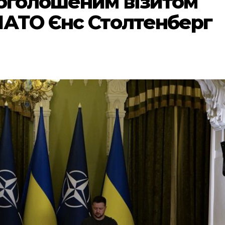
еоголошеним візитом
НАТО Єнс Столтенберг