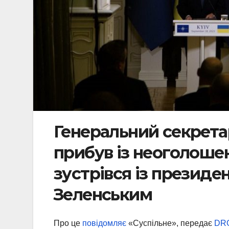
Генеральний секрета
прибув із неоголошен
зустрівся із презид
Зеленським
Про це
повідомляє
«Суспільне», передає
DR