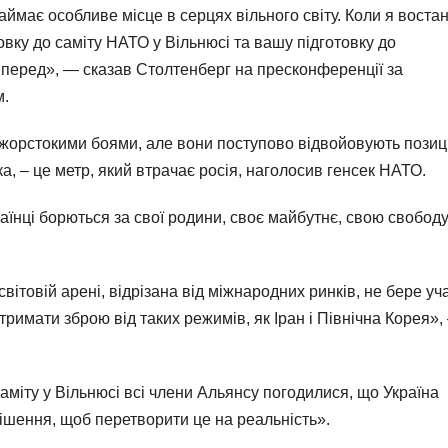
е займає особливе місце в серцях вільного світу. Коли я воста
овку до саміту НАТО у Вільнюсі та вашу підготовку до
вперед», — сказав Столтенберг на пресконференції за
м.
жорстокими боями, але вони поступово відвойовують позиці
а, – це метр, який втрачає росія, наголосив генсек НАТО.
раїнці борються за свої родини, своє майбутнє, свою свободу
вітовій арені, відрізана від міжнародних ринків, не бере уча
римати зброю від таких режимів, як Іран і Північна Корея»,
аміту у Вільнюсі всі члени Альянсу погодилися, що Україна
рішення, щоб перетворити це на реальність».