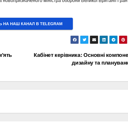
 новопризначеного міністра оборони Великої Британії Гран
Ь НА НАШ КАНАЛ В ТELEGRAM
м’ять
Кабінет керівника: Основні компон
дизайну та плануван