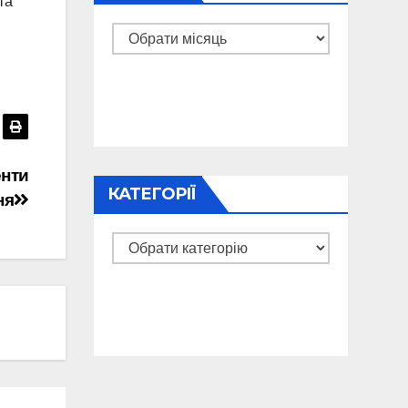
та
Архіви
енти
КАТЕГОРІЇ
ня
Категорії