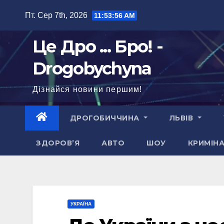
Перейти
Пт. Сер 7th, 2026
11:53:57 AM
до
вмісту
Це Дро ... Бро! -
Drogobychyna
Дізнайся новини першим!
ДРОГОБИЧЧИНА
ЛЬВІВ
ЗДОРОВ’Я
АВТО
ШОУ
КРИМІН
УКРАЇНА