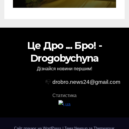
Торського
Це Дро ... Бро! -
Drogobychyna
Дізнайся новини першим!
📭
drobro.news24@gmail.com
Статистика
Сайт працює на WordPress
|
Тема:Newsup за
Themeansar
.