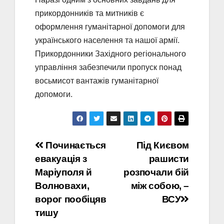
прикордонників та митників є
оформлення гуманітарної допомоги для
українського населення та нашої армії.
Прикордонники Західного регіонального
управління забезпечили пропуск понад
восьмисот вантажів гуманітарної
допомоги.
Навігація
Починається
Під Києвом
евакуація з
рашисти
записів
Маріуполя й
розпочали бій
Волновахи,
між собою, –
ворог пообіцяв
ВСУ
тишу