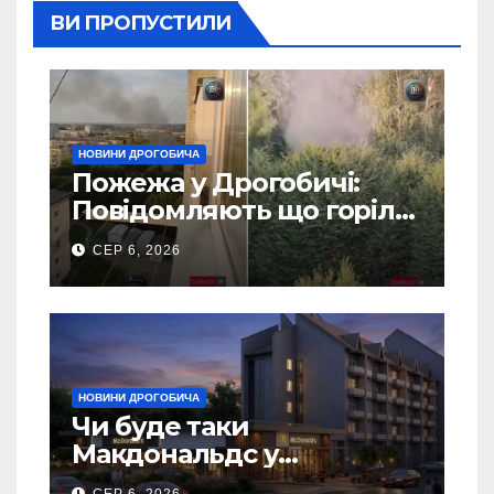
ВИ ПРОПУСТИЛИ
НОВИНИ ДРОГОБИЧА
Пожежа у Дрогобичі:
Повідомляють що горіло
5 гаражів (Відео)
СЕР 6, 2026
НОВИНИ ДРОГОБИЧА
Чи буде таки
Макдональдс у
Дрогобичі? (Фото)