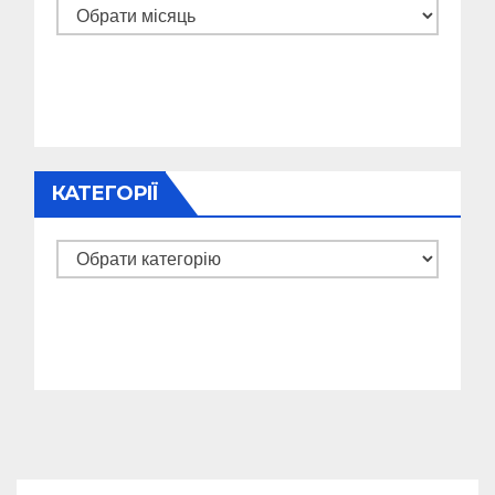
Архіви
КАТЕГОРІЇ
Категорії