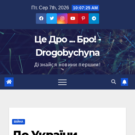
Перейти
Пт. Сер 7th, 2026
10:07:26 AM
до
вмісту
Це Дро ... Бро! -
Drogobychyna
Дізнайся новини першим!
ВІЙНА
До України