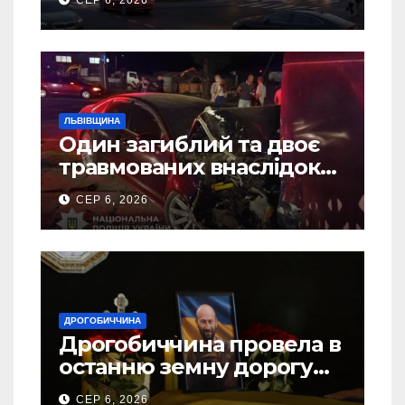
СЕР 6, 2026
ЛЬВІВЩИНА
Один загиблий та двоє
травмованих внаслідок
ДТП на Самбірщині
СЕР 6, 2026
ДРОГОБИЧЧИНА
Дрогобиччина провела в
останню земну дорогу
свого Захисника – Олега
СЕР 6, 2026