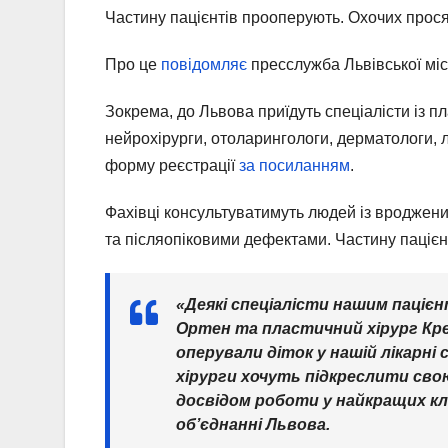
Частину пацієнтів прооперують. Охочих прос
Про це
повідомляє
пресслужба Львівської міс
Зокрема, до Львова приїдуть спеціалісти із пл
нейрохірурги, отоларингологи, дерматологи, л
форму реєстрації
за посиланням
.
Фахівці консультуватимуть людей із вроджен
та післяопіковими дефектами. Частину пацієн
«Деякі спеціалісти нашим пацієн
Ортен та пластичний хірург Крей
оперували діток у нашій лікарні
хірурги хочуть підкреслити сво
досвідом роботи у найкращих кл
об’єднанні Львова.