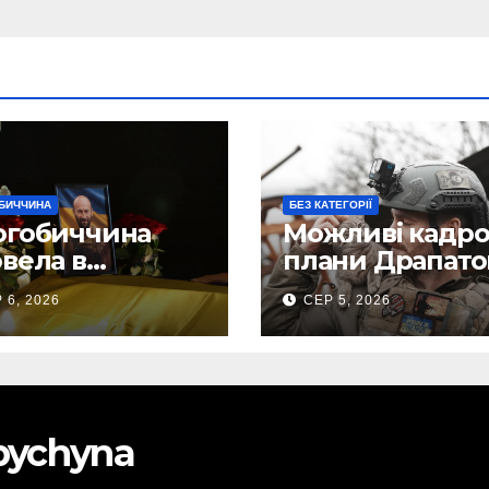
БИЧЧИНА
БЕЗ КАТЕГОРІЇ
огобиччина
Можливі кадро
вела в
плани Драпато
анню земну
Маркусу
 6, 2026
СЕР 5, 2026
огу свого
пророкують
исника – Олега
важливу посад
ського
ЗСУ
obychyna