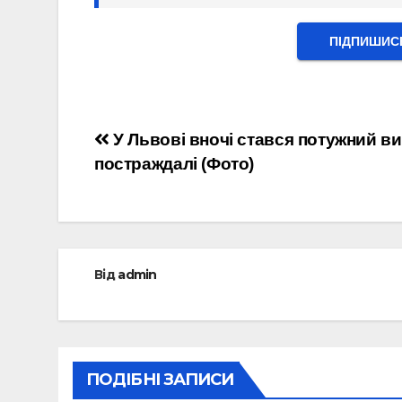
ПІДПИШИС
Навігація
У Львові вночі стався потужний ви
постраждалі (Фото)
записів
Від
admin
ПОДІБНІ ЗАПИСИ