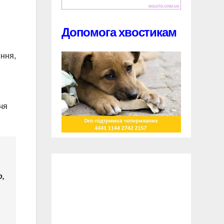
Допомога хвостикам
іння,
чя
ю,