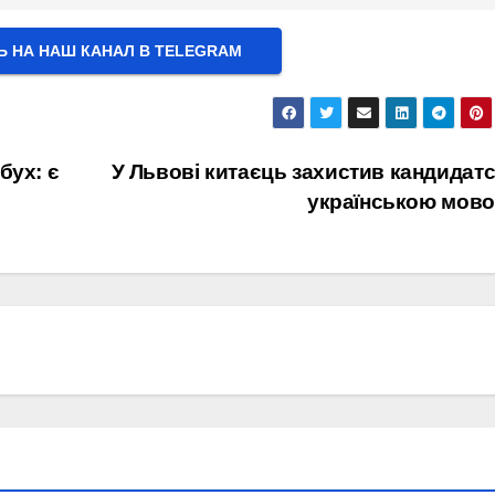
Ь НА НАШ КАНАЛ В ТELEGRAM
бух: є
У Львові китаєць захистив кандидат
українською мов