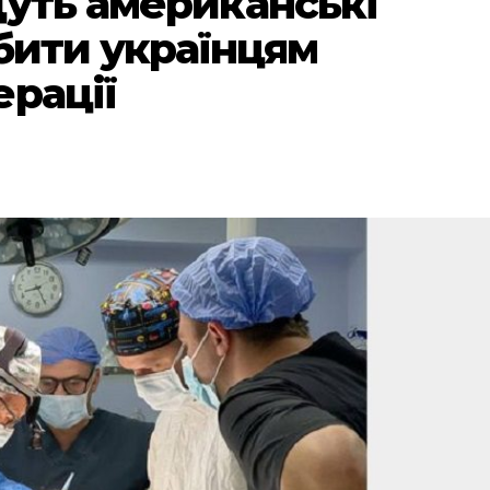
дуть американські
бити українцям
ерації