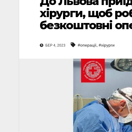
До Львова приї
хірурги, щоб ро
безкоштовні оп
,
#операції
#хірурги
БЕР 4, 2023