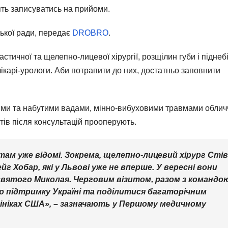
ять записуватись на прийоми.
ької ради, передає
DROBRO
.
астичної та щелепно-лицевої хірургії, розщілин губи і піднеб
ікарі-урологи. Аби потрапити до них, достатньо заповнити
ими та набутими вадами, мінно-вибуховими травмами облич
тів після консультацій прооперують.
там уже відомі. Зокрема, щелепно-лицевий хірург Стів
г Хобар, які у Львові уже не вперше. У вересні вони
 святого Миколая. Черговим візитом, разом з командо
ю підтримку Україні та поділитися багаторічним
ініках США», – зазначають у Першому медичному