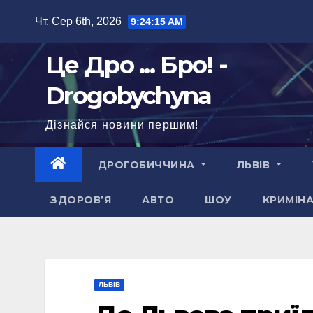
Перейти
Чт. Сер 6th, 2026
9:24:16 AM
до
вмісту
Це Дро ... Бро! -
Drogobychyna
Дізнайся новини першим!
ДРОГОБИЧЧИНА
ЛЬВІВ
ЗДОРОВ’Я
АВТО
ШОУ
КРИМІН
ЛЬВІВ