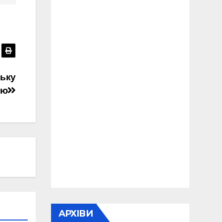
ську
ою
АРХІВИ