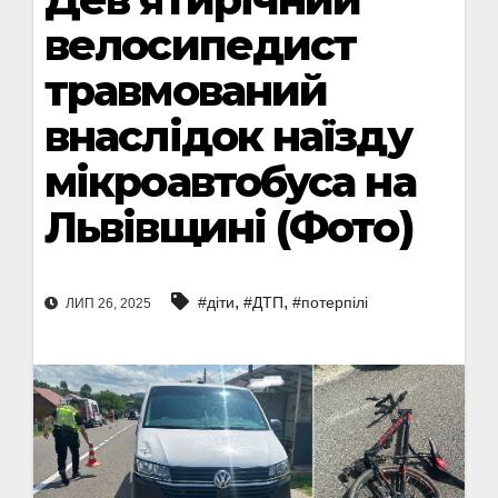
велосипедист
травмований
внаслідок наїзду
мікроавтобуса на
Львівщині (Фото)
,
,
#діти
#ДТП
#потерпілі
ЛИП 26, 2025