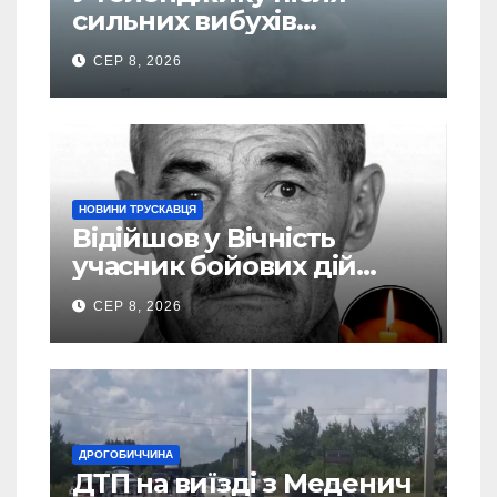
сильних вибухів
почалася масова
СЕР 8, 2026
евакуація
НОВИНИ ТРУСКАВЦЯ
Відійшов у Вічність
учасник бойових дій
Василь Іваникович зі
СЕР 8, 2026
Станилі
ДРОГОБИЧЧИНА
ДТП на виїзді з Меденич