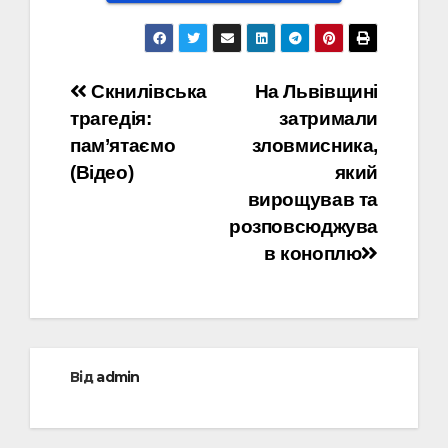
Навігація
Скнилівська
На Львівщині
трагедія:
затримали
записів
пам’ятаємо
зловмисника,
(Відео)
який
вирощував та
розповсюджува
в коноплю
Від
admin