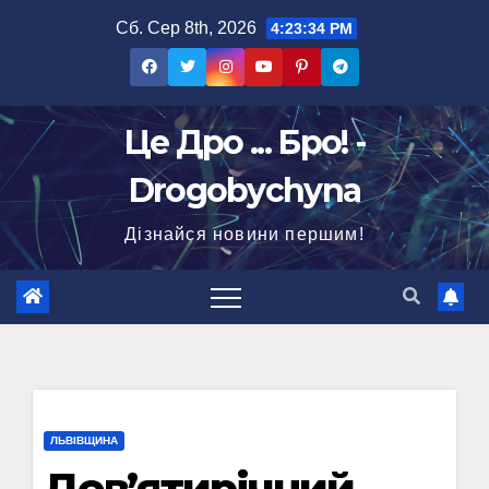
Перейти
Сб. Сер 8th, 2026
4:23:35 PM
до
вмісту
Це Дро ... Бро! -
Drogobychyna
Дізнайся новини першим!
ЛЬВІВЩИНА
Дев’ятирічний