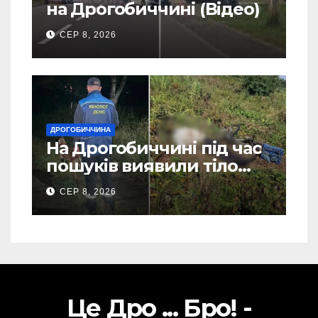
на Дрогобиччині (Відео)
СЕР 8, 2026
ДРОГОБИЧЧИНА
На Дрогобиччині під час
пошуків виявили тіло
зниклого чоловіка (Фото)
СЕР 8, 2026
Це Дро ... Бро! -