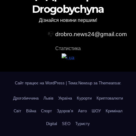
Drogobychyna
Дізнайся новини першим!
📭
drobro.news24@gmail.com
Статистика
Сайт працює на WordPress
|
Тема:Newsup за
Themeansar
.
Дрогобиччина
Львів
Україна
Курорти
Криптовалюти
Світ
Війна
Спорт
Здоров’я
Авто
ШОУ
Кримінал
Digital
SEO
Туристу