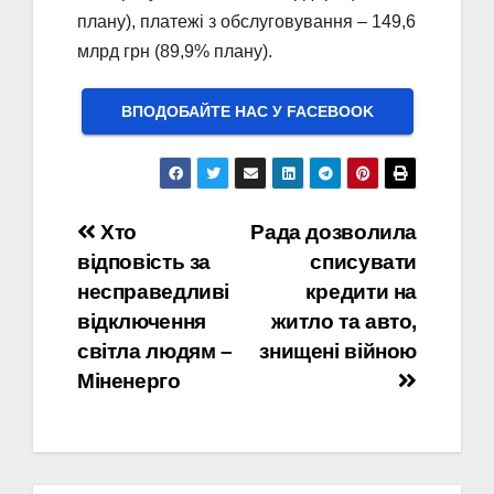
плану), платежі з обслуговування – 149,6
млрд грн (89,9% плану).
ВПОДОБАЙТЕ НАС У FACEBOOK
Навігація
Хто
Рада дозволила
відповість за
списувати
записів
несправедливі
кредити на
відключення
житло та авто,
світла людям –
знищені війною
Міненерго