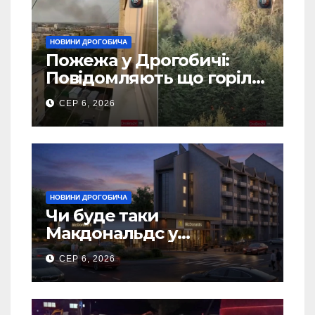
НОВИНИ ДРОГОБИЧА
Пожежа у Дрогобичі:
Повідомляють що горіло
5 гаражів (Відео)
СЕР 6, 2026
НОВИНИ ДРОГОБИЧА
Чи буде таки
Макдональдс у
Дрогобичі? (Фото)
СЕР 6, 2026