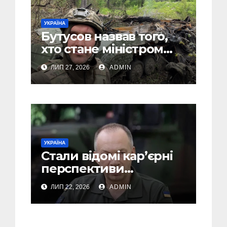
УКРАЇНА
Бутусов назвав того,
хто стане міністром
оборони України, і
ЛИП 27, 2026
ADMIN
пояснив, чому інакше
не може бути
УКРАЇНА
Стали відомі кар’єрні
перспективи
Сирського після
ЛИП 22, 2026
ADMIN
звільнення з посади
Головкому ВСУ