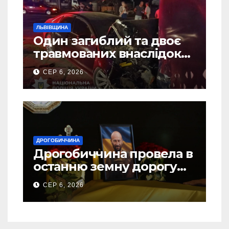
ЛЬВІВЩИНА
Один загиблий та двоє
травмованих внаслідок
ДТП на Самбірщині
СЕР 6, 2026
ДРОГОБИЧЧИНА
Дрогобиччина провела в
останню земну дорогу
свого Захисника – Олега
СЕР 6, 2026
Торського