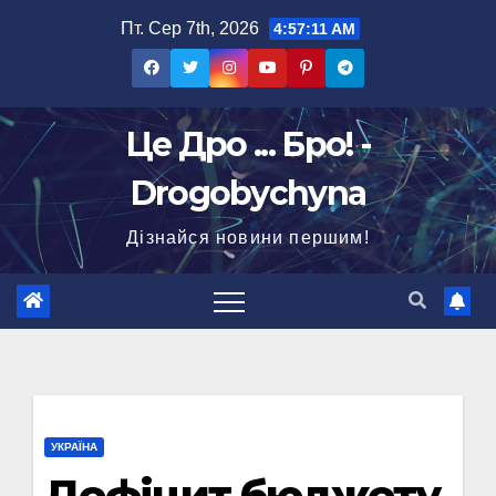
Перейти
Пт. Сер 7th, 2026
4:57:13 AM
до
вмісту
Це Дро ... Бро! -
Drogobychyna
Дізнайся новини першим!
УКРАЇНА
Дефіцит бюджету