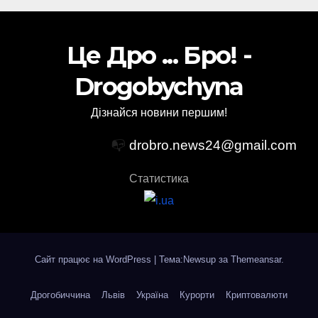
Це Дро ... Бро! -
Drogobychyna
Дізнайся новини першим!
📭
drobro.news24@gmail.com
Статистика
Сайт працює на WordPress
|
Тема:Newsup за
Themeansar
.
Дрогобиччина
Львів
Україна
Курорти
Криптовалюти