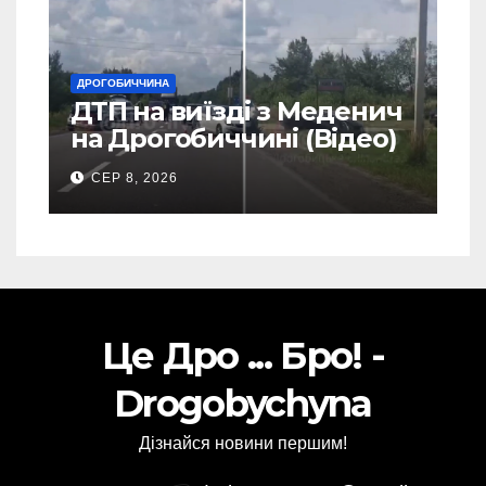
ДРОГОБИЧЧИНА
ДТП на виїзді з Меденич
на Дрогобиччині (Відео)
СЕР 8, 2026
Це Дро ... Бро! -
Drogobychyna
Дізнайся новини першим!