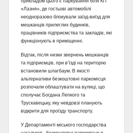
прикладом цього є паркування біля КП
«Лазня», де гостьові автомобілі
неодноразово блокували заїзд-виїзд для
мешканців прилеглих будинків,
працівників підприємства та закладів, які
функціонують в приміщенні.
Відтак, після низки звернень мешканців
та підприємців, при в’їзді на територію
встановили шлагбаум. В якості
альтернативи безкоштовні паркомісця
розпочали облаштувати на вулиці, що
сполучає Богдана Лепкого та
Трускавецьку, яку невдовзі планують
відкрити для проїзду транспорту.
У Департаменті міського господарства
нагадують, безкоштовні паркомісця в