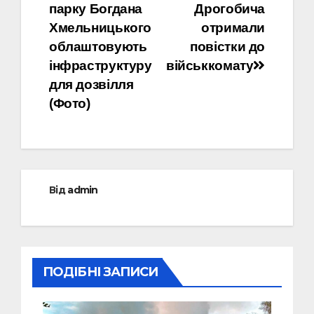
парку Богдана
Дрогобича
записів
Хмельницького
отримали
облаштовують
повістки до
інфраструктуру
військкомату
для дозвілля
(Фото)
Від
admin
ПОДІБНІ ЗАПИСИ