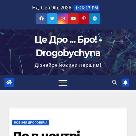
Перейти
Нд. Сер 9th, 2026
1:26:18 PM
до
вмісту
Це Дро ... Бро! -
Drogobychyna
Дізнайся новини першим!
НОВИНИ ДРОГОБИЧА
Де в центрі