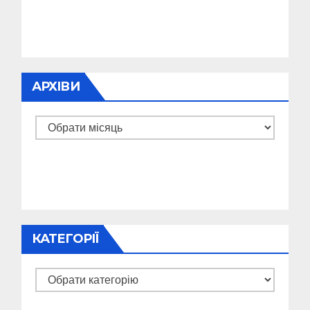
АРХІВИ
Архіви
КАТЕГОРІЇ
Категорії