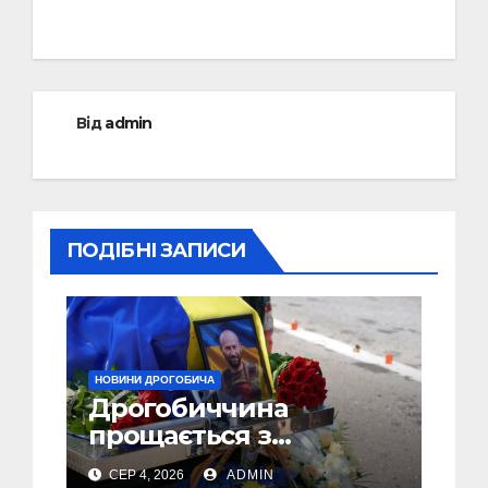
Від
admin
ПОДІБНІ ЗАПИСИ
НОВИНИ ДРОГОБИЧА
Дрогобиччина
прощається з
полеглим Воїном
СЕР 4, 2026
ADMIN