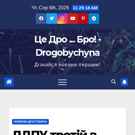
Перейти
Чт. Сер 6th, 2026
11:29:19 AM
до
вмісту
Це Дро ... Бро! -
Drogobychyna
Дізнайся новини першим!
НОВИНИ ДРОГОБИЧА
ДДПУ третій в