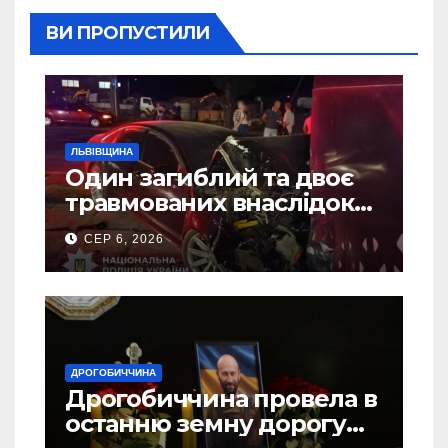
ВИ ПРОПУСТИЛИ
ЛЬВІВЩИНА
Один загиблий та двоє
травмованих внаслідок
ДТП на Самбірщині
СЕР 6, 2026
ДРОГОБИЧЧИНА
Дрогобиччина провела в
останню земну дорогу