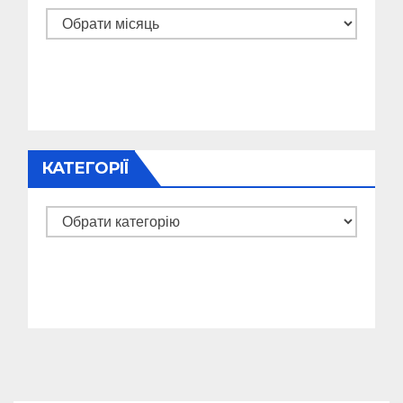
Архіви
КАТЕГОРІЇ
Категорії