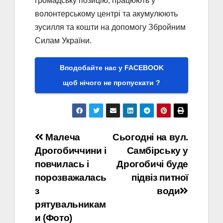
громадську позицію, працюють у
волонтерському центрі та акумулюють
зусилля та кошти на допомогу Збройним
Силам України.
Вподобайте нас у FACEBOOK
щоб нічого не пропускати ?
Навігація
Малеча
Сьогодні на вул.
Дрогобиччини і
Самбірську у
записів
повчилась і
Дрогобичі буде
порозважалась
підвіз питної
з
води
рятувальникам
и (Фото)