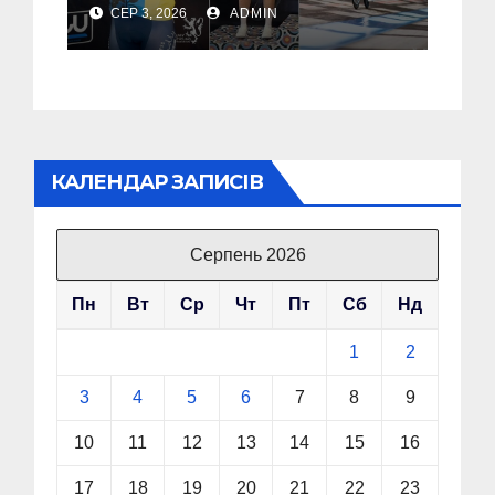
путівку на Чемпіонат
СЕР 3, 2026
ADMIN
світу (Фото)
КАЛЕНДАР ЗАПИСІВ
Серпень 2026
Пн
Вт
Ср
Чт
Пт
Сб
Нд
1
2
3
4
5
6
7
8
9
10
11
12
13
14
15
16
17
18
19
20
21
22
23