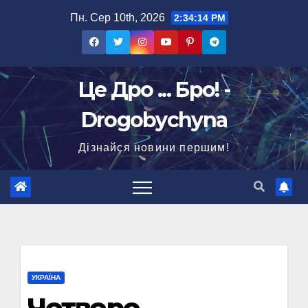
Перейти
Пн. Сер 10th, 2026
2:34:15 PM
до
вмісту
Це Дро ... Бро! -
Drogobychyna
Дізнайся новини першим!
УКРАЇНА
Четверо