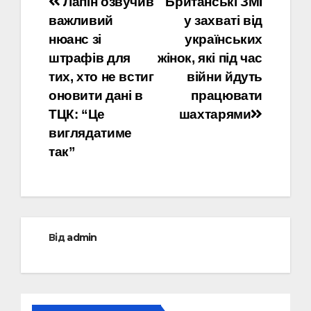
Навігація
Лапін озвучив
Британські ЗМІ
важливий
у захваті від
записів
нюанс зі
українських
штрафів для
жінок, які під час
тих, хто не встиг
війни йдуть
оновити дані в
працювати
ТЦК: “Це
шахтарями
виглядатиме
так”
Від
admin