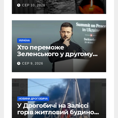
Кучера
СЕР 10, 2026
УКРАЇНА
Хто переможе
Зеленського у другому
турі виборів президента
СЕР 9, 2026
України – новий рейтинг
SOCIS
НОВИНИ ДРОГОБИЧА
У Дрогобичі на Заліссі
горів житловий будинок