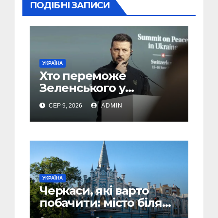
ПОДІБНІ ЗАПИСИ
УКРАЇНА
Хто переможе
Зеленського у
другому турі виборів
СЕР 9, 2026
ADMIN
президента України –
новий рейтинг SOCIS
УКРАЇНА
Черкаси, які варто
побачити: місто біля
Дніпра, зелені парки