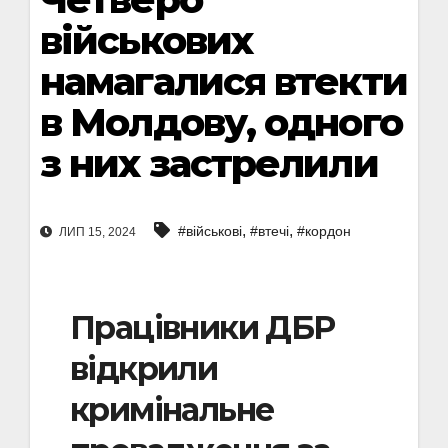
військових
намагалися втекти
в Молдову, одного
з них застрелили
,
,
#військові
#втечі
#кордон
ЛИП 15, 2024
Працівники ДБР
відкрили
кримінальне