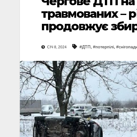
Чергове ДТП на
травмованих – р
продовжує збир
,
,
#ДТП
#потерпілі
#снігопад
СІЧ 8, 2024