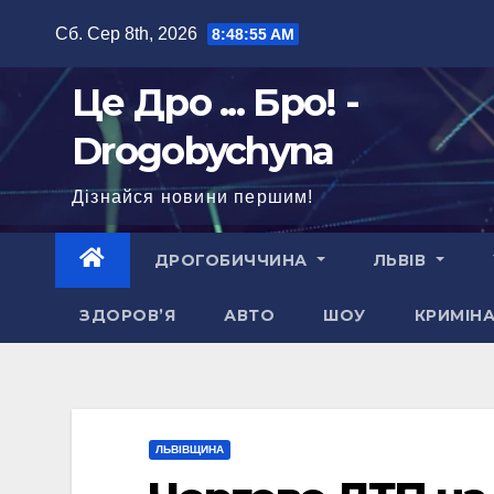
Перейти
Сб. Сер 8th, 2026
8:48:56 AM
до
вмісту
Це Дро ... Бро! -
Drogobychyna
Дізнайся новини першим!
ДРОГОБИЧЧИНА
ЛЬВІВ
ЗДОРОВ’Я
АВТО
ШОУ
КРИМІН
ЛЬВІВЩИНА