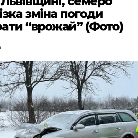
 Львівщині, семеро
ізка зміна погоди
ати “врожай” (Фото)
и