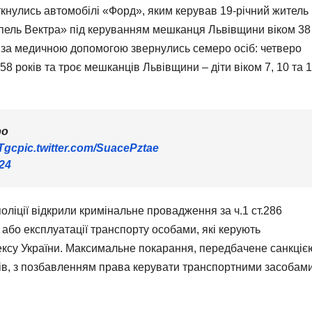
ткнулись автомобілі «Форд», яким керував 19-річний житель
Опель Вектра» під керуванням мешканця Львівщини віком 38
я за медичною допомогою звернулись семеро осіб: четверо
58 років та троє мешканців Львівщини – діти віком 7, 10 та 
ро
BTgc
pic.twitter.com/SuacePztae
024
поліції відкрили кримінальне провадження за ч.1 ст.286
бо експлуатації транспорту особами, які керують
ксу України. Максимальне покарання, передбачене санкціє
оків, з позбавленням права керувати транспортними засобам