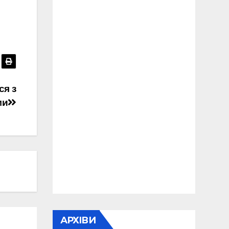
ся з
ми
АРХІВИ