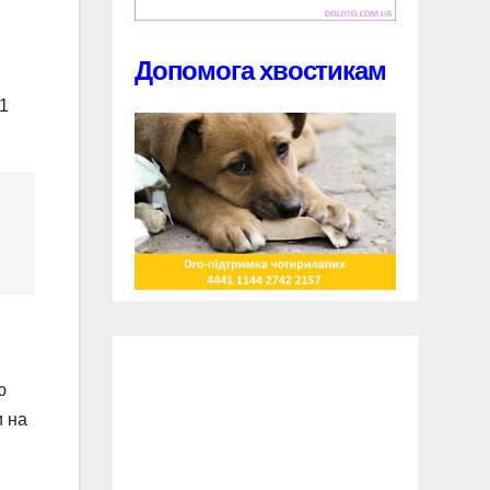
Допомога хвостикам
11
ю
и на