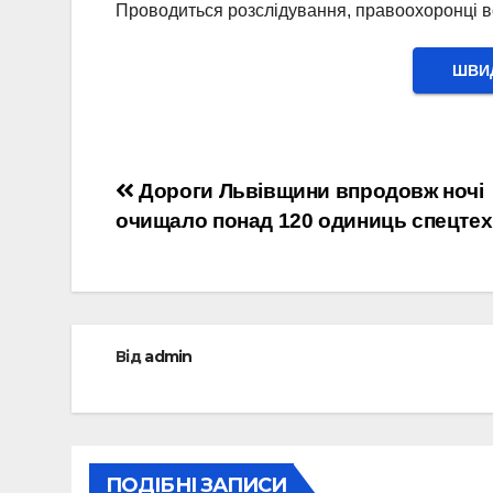
Проводиться розслідування, правоохоронці в
ШВИД
Навігація
Дороги Львівщини впродовж ночі
очищало понад 120 одиниць спецтех
записів
Від
admin
ПОДІБНІ ЗАПИСИ