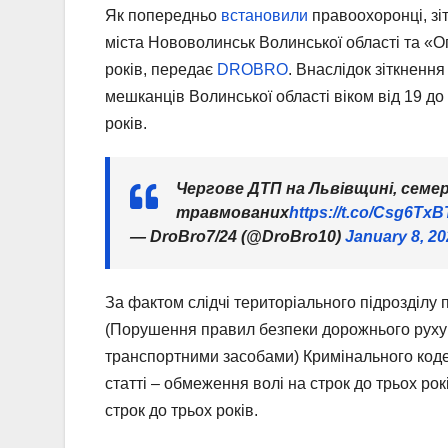
Як попередньо
встановили
правоохоронці, зі
міста Нововолинськ Волинської області та «
років, передає
DROBRO
. Внаслідок зіткненн
мешканців Волинської області віком від 19 до 
років.
Чергове ДТП на Львівщині, семе
травмованих
https://t.co/Csg6Tx
— DroBro7/24 (@DroBro10)
January 8, 2
За фактом слідчі територіального підрозділу 
(Порушення правил безпеки дорожнього руху а
транспортними засобами) Кримінального коде
статті – обмеження волі на строк до трьох р
строк до трьох років.