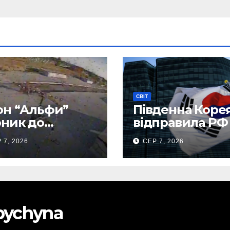
СВІТ
н “Альфи”
Південна Коре
ник до
відправила РФ
нецького
тисяч тонн
 7, 2026
СЕР 7, 2026
опорту та
авіапалива
лив “Шахед”
до запуску
obychyna