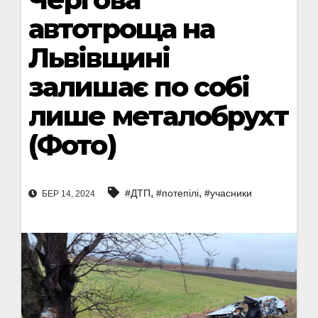
автотроща на
Львівщині
залишає по собі
лише металобрухт
(Фото)
,
,
#ДТП
#потепілі
#учасники
БЕР 14, 2024