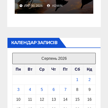
У Львові пошкоджені
ЛИП 30, 2026
ADMIN
дві багатоповерхівки
КАЛЕНДАР ЗАПИСІВ
Серпень 2026
Пн
Вт
Ср
Чт
Пт
Сб
Нд
1
2
3
4
5
6
7
8
9
10
11
12
13
14
15
16