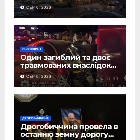
Дрогобичі? (Фото)
СЕР 6, 2026
ЛЬВІВЩИНА
Один загиблий та двоє
травмованих внаслідок
ДТП на Самбірщині
СЕР 6, 2026
ДРОГОБИЧЧИНА
Дрогобиччина провела в
останню земну дорогу