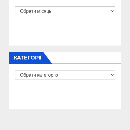
Архіви
КАТЕГОРІЇ
Категорії