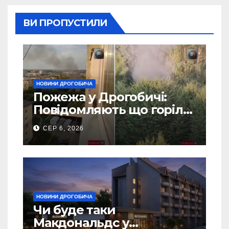
ВИ ПРОПУСТИЛИ
НОВИНИ ДРОГОБИЧА
Пожежа у Дрогобичі:
Повідомляють що горіло
5 гаражів (Відео)
СЕР 6, 2026
НОВИНИ ДРОГОБИЧА
Чи буде таки
Макдональдс у