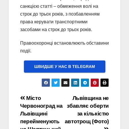
санкцією статті – обмеження волі на
строк до трьох років, з позбавленням
права керувати транспортними
засобами на строк до трьох років.
Правоохоронці встановлюють обставини
події.
ШВИДШЕ У НАС В ТELEGRAM
Навігація
Місто
Львівщина не
Червоноград на
збавляє оберти
записів
Львівщині
за кількістю
перейменують
автотрощ (Фото)