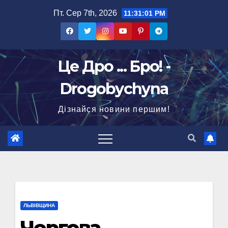
Перейти
Пт. Сер 7th, 2026
11:31:02 PM
до
вмісту
Це Дро ... Бро! -
Drogobychyna
Дізнайся новини першим!
ЛЬВІВЩИНА
Чергова