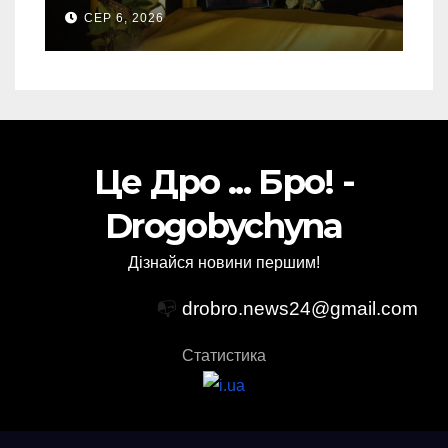
свого Захисника – Олега
СЕР 6, 2026
Торського
Це Дро ... Бро! -
Drogobychyna
Дізнайся новини першим!
📭
drobro.news24@gmail.com
Статистика