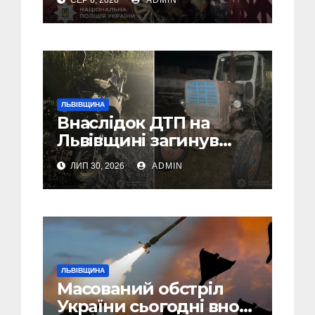
Самбірщині
ЛЬВІВЩИНА
Внаслідок ДТП на
Львівщині загинув
малолітній водій
ЛИП 30, 2026
ADMIN
скутера, а
неповнолітній
пасажир травмований
ЛЬВІВЩИНА
Масований обстріл
України сьогодні вночі: