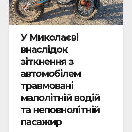
У Миколаєві
внаслідок
зіткнення з
автомобілем
травмовані
малолітній водій
та неповнолітній
пасажир