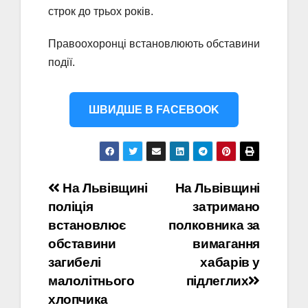
строк до трьох років.
Правоохоронці встановлюють обставини
події.
ШВИДШЕ В FACEBOOK
Навігація
На Львівщині
На Львівщині
поліція
затримано
записів
встановлює
полковника за
обставини
вимагання
загибелі
хабарів у
малолітнього
підлеглих
хлопчика