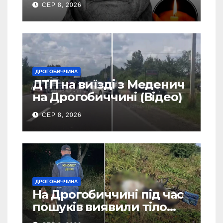
СЕР 8, 2026
Станилі
ДРОГОБИЧЧИНА
ДТП на виїзді з Меденич
на Дрогобиччині (Відео)
СЕР 8, 2026
ДРОГОБИЧЧИНА
На Дрогобиччині під час
пошуків виявили тіло
зниклого чоловіка (Фото)