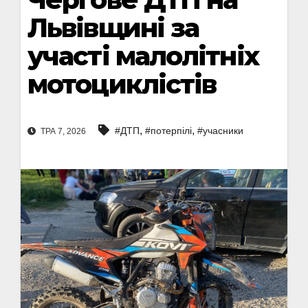
Львівщині за
участі малолітніх
мотоциклістів
,
,
#ДТП
#потерпілі
#учасники
ТРА 7, 2026