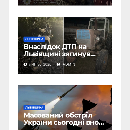
ЛЬВІВЩИНА
Внаслідок ДТП на
Львівщині загинув
малолітній водій
ЛИП 30, 2026
ADMIN
скутера, а
неповнолітній
пасажир травмований
ЛЬВІВЩИНА
Масований обстріл
України сьогодні вночі:
У Львові пошкоджені