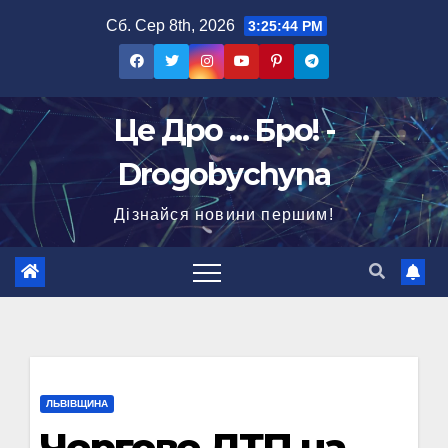
Перейти
Сб. Сер 8th, 2026
3:25:45 PM
до
вмісту
Це Дро ... Бро! -
Drogobychyna
Дізнайся новини першим!
ЛЬВІВЩИНА
Чергове ДТП на