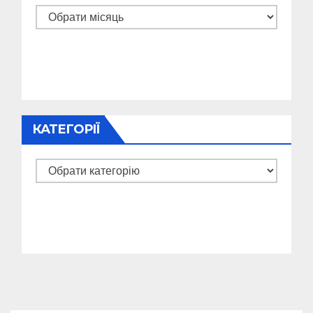
Архіви
КАТЕГОРІЇ
Категорії