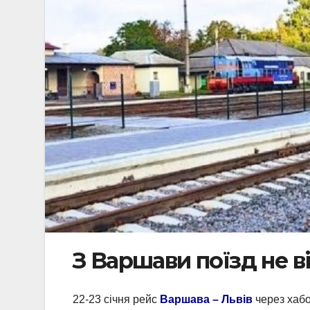
З Варшави поїзд не в
22-23 січня рейс
Варшава – Львів
через хабо