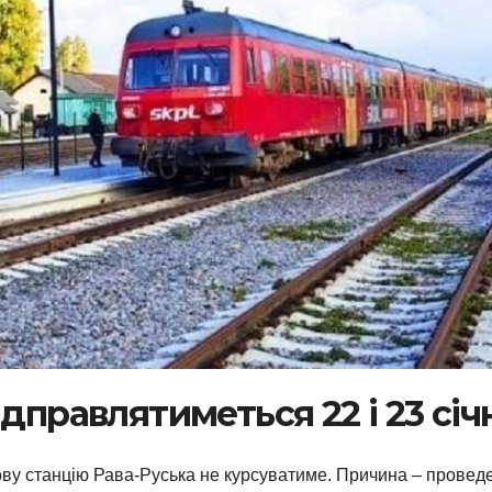
ідправлятиметься 22 і 23 січ
ву станцію Рава-Руська не курсуватиме. Причина – провед