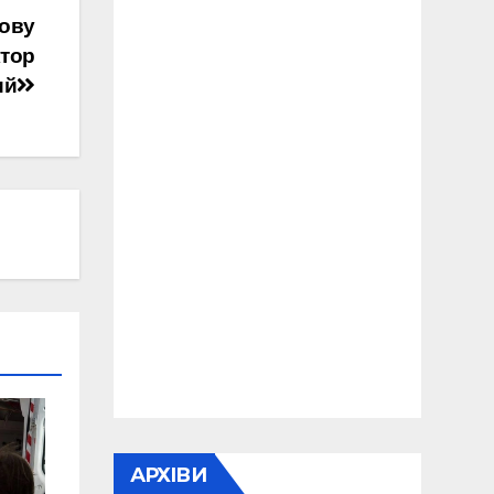
вову
ктор
ий
АРХІВИ