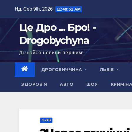
Перейти
Нд. Сер 9th, 2026
11:48:53 AM
до
вмісту
Це Дро ... Бро! -
Drogobychyna
Дізнайся новини першим!
ДРОГОБИЧЧИНА
ЛЬВІВ
ЗДОРОВ’Я
АВТО
ШОУ
КРИМІН
ЛЬВІВ