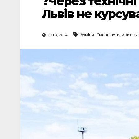
?Через технічні
Львів не курсу
,
,
#зміни
#маршрути
#потяги
СІЧ 3, 2024