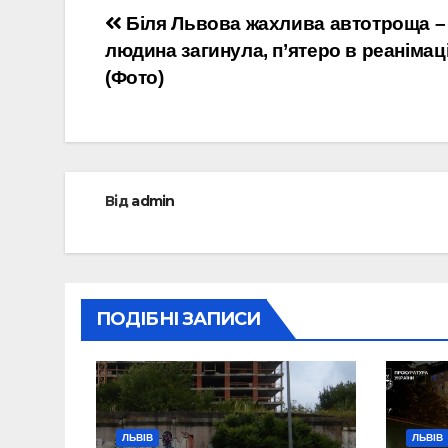
Навігація
Біля Львова жахлива автотроща –
людина загинула, п’ятеро в реанімаці
записів
(Фото)
Від
admin
ПОДІБНІ ЗАПИСИ
ЛЬВІВ
ЛЬВІВ