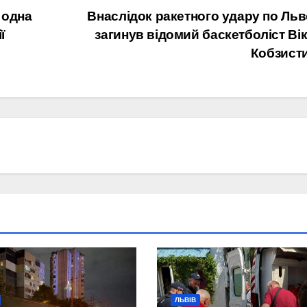
 одна
Внаслідок ракетного удару по Ль
ї
загинув відомий баскетболіст Ві
Кобзист
ЛЬВІВ