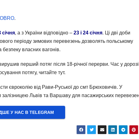
OBRO
.
3 січня
, а з України відповідно –
23 і 24 січня
. Ці дві доби
ового періоду зимових перевезень дозволять польському
а безпеку власних вагонів.
ирушив перший потяг після 18-річної перерви. Час у дорозі
сування потягу, читайте тут.
сти євроколію від Рави-Руської до смт Брюховичів. У
 залізницею Львів та Варшаву для пасажирських перевезен
ШЕ У НАС В ТELEGRAM