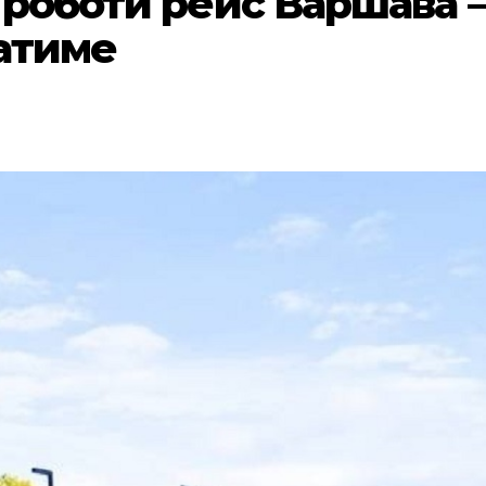
 роботи рейс Варшава –
ватиме