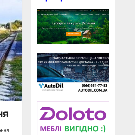
ня
ення