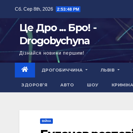
Перейти
Сб. Сер 8th, 2026
2:53:49 PM
до
вмісту
Це Дро ... Бро! -
Drogobychyna
Дізнайся новини першим!
ДРОГОБИЧЧИНА
ЛЬВІВ
ЗДОРОВ’Я
АВТО
ШОУ
КРИМІН
ВІЙНА