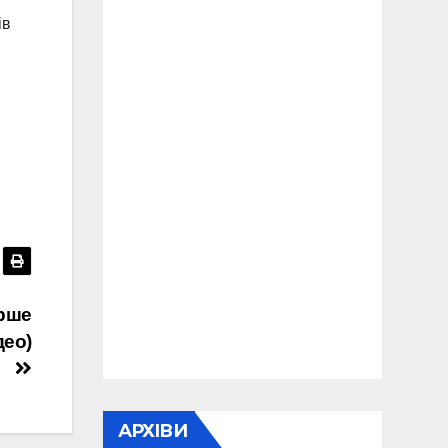
ів
ерше
део)
АРХІВИ