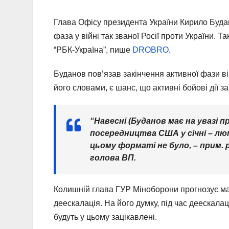
Глава Офісу президента України Кирило Будан
фаза у війні так званої Росії проти України.
“РБК-Україна”, пише
DROBRO
.
Буданов пов’язав закінчення активної фази ві
його словами, є шанс, що активні бойові дії з
“Навесні (Буданов має на увазі 
посередництва США у січні – лют
цьому форматі не було, – прим. 
голова ВП.
Колишній глава ГУР Міноборони прогнозує ма
деескалація. На його думку, під час деескала
будуть у цьому зацікавлені.