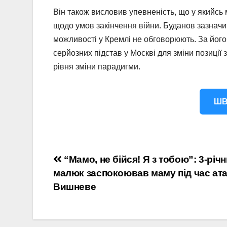
Він також висловив упевненість, що у якийсь
щодо умов закінчення війни. Буданов зазначив,
можливості у Кремлі не обговорюють. За його 
серйозних підстав у Москві для зміни позиції 
рівня зміни парадигми.
ШВ
Навігація
“Мамо, не бійся! Я з тобою”: 3-річ
малюк заспокоював маму під час ата
записів
Вишневе