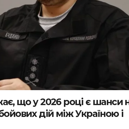
є, що у 2026 році є шанси 
бойових дій між Україною і