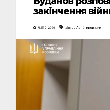
Буданов розпов
закінчення війн
,
#інтерв'ю
#чиновники
ЛИП 7, 2026