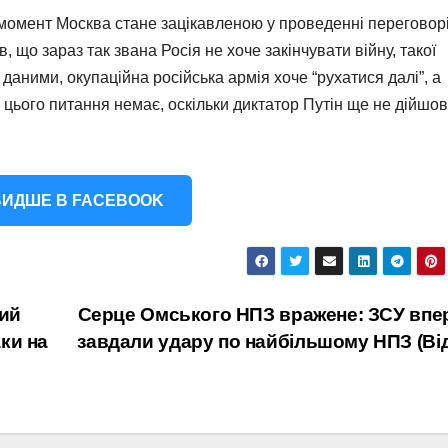
 момент Москва стане зацікавленою у проведенні переговор
 що зараз так звана Росія не хоче закінчувати війну, такої
даними, окупаційна російська армія хоче “рухатися далі”, а
з цього питання немає, оскільки диктатор Путін ще не дійшов
ИДШЕ В FACEBOOK
ний
Серце Омського НПЗ вражене: ЗСУ вп
ки на
завдали удару по найбільшому НПЗ (Ві