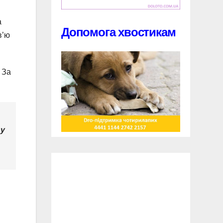
а
Допомога хвостикам
в’ю
 За
 у