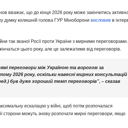
ов вважає, що до кінця 2026 року може закінчитись активн
 Таку думку колишній голова ГУР Міноборони
висловив
в інтер
йни так званої Росії проти України з мирними переговорами.
акінчаться цього року, але це залежатиме від переговорів.
прямі переговори між Україною та ворогом за
ому 2026 року, оскільки навесні мирних консультацій
ред.) був дуже хороший темп переговорів”, – сказав
ксимальну ескалацію у війні, щоб потім розпочалася
ції сторони можуть знову розпочати мирні переговори, якщо