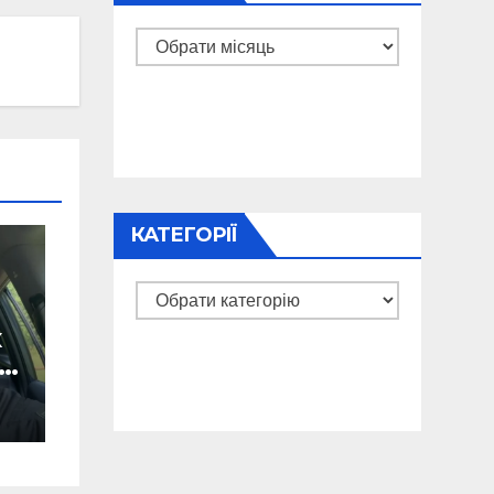
Архіви
КАТЕГОРІЇ
Категорії
х