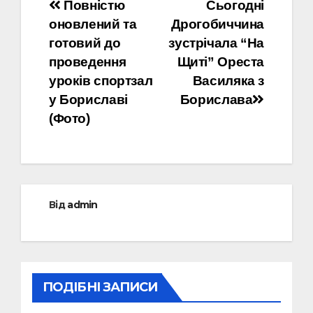
Навігація
Повністю
Сьогодні
оновлений та
Дрогобиччина
записів
готовий до
зустрічала “На
проведення
Щиті” Ореста
уроків спортзал
Василяка з
у Бориславі
Борислава
(Фото)
Від
admin
ПОДІБНІ ЗАПИСИ