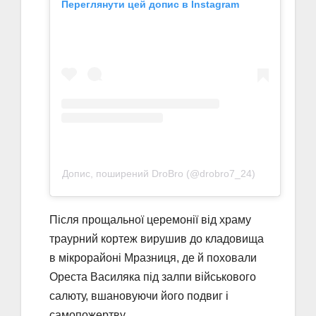
Переглянути цей допис в Instagram
Допис, поширений DroBro (@drobro7_24)
Після прощальної церемонії від храму
траурний кортеж вирушив до кладовища
в мікрорайоні Мразниця, де й поховали
Ореста Василяка під залпи військового
салюту, вшановуючи його подвиг і
самопожертву.