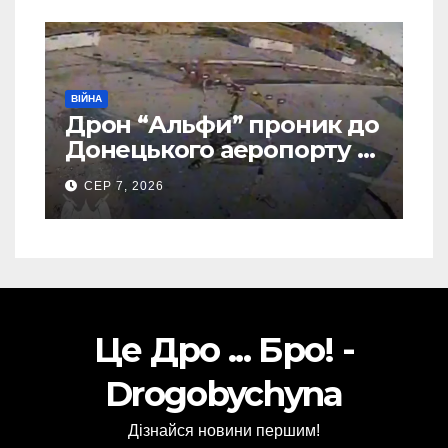
ВІЙНА
Дрон “Альфи” проник до
Донецького аеропорту та
спалив “Шахед” ще до
СЕР 7, 2026
запуску
Це Дро ... Бро! -
Drogobychyna
Дізнайся новини першим!