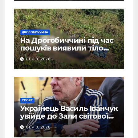
ДРОГОБИЧЧИНА
На Дрогобиччині під час
пошуків виявили тіло
зниклого чоловіка
СЕР 8, 2026
СПОРТ
Українець Василь Іванчук
увійде до Зали світової
шахової слави
СЕР 8, 2026