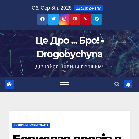
Перейти
Сб. Сер 8th, 2026
12:20:25 PM
до
вмісту
Це Дро ... Бро! -
Drogobychyna
Дізнайся новини першим!
НОВИНИ БОРИСЛАВА
Борислав провів в