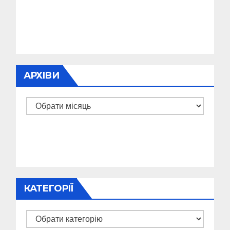
АРХІВИ
Архіви
КАТЕГОРІЇ
Категорії