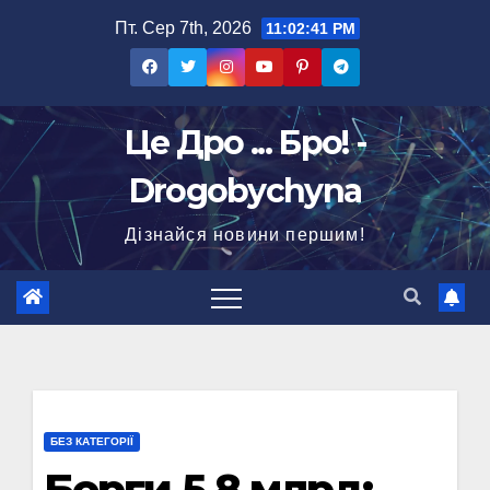
Перейти
Пт. Сер 7th, 2026
11:02:42 PM
до
вмісту
Це Дро ... Бро! -
Drogobychyna
Дізнайся новини першим!
БЕЗ КАТЕГОРІЇ
Борги 5,8 млрд: