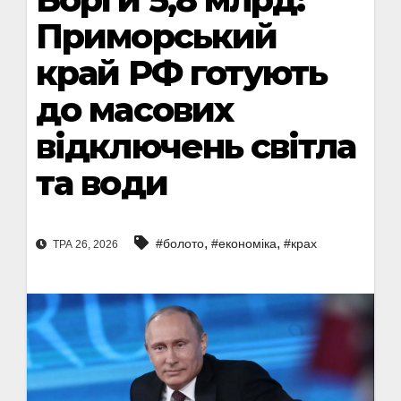
Приморський
край РФ готують
до масових
відключень світла
та води
,
,
#болото
#економіка
#крах
ТРА 26, 2026