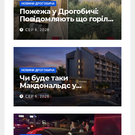
НОВИНИ ДРОГОБИЧА
Пожежа у Дрогобичі:
Повідомляють що горіло
5 гаражів (Відео)
СЕР 6, 2026
НОВИНИ ДРОГОБИЧА
Чи буде таки
Макдональдс у
Дрогобичі? (Фото)
СЕР 6, 2026