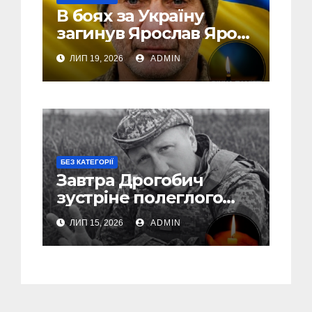
В боях за Україну
загинув Ярослав Ярош
з Борислава
ЛИП 19, 2026
ADMIN
БЕЗ КАТЕГОРІЇ
Завтра Дрогобич
зустріне полеглого
захисника Романа
ЛИП 15, 2026
ADMIN
Міштурака