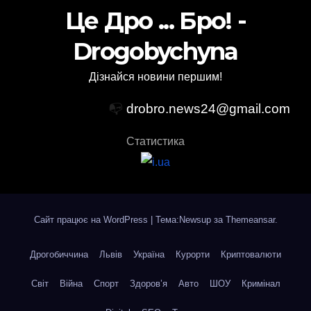
Це Дро ... Бро! -
Drogobychyna
Дізнайся новини першим!
📭
drobro.news24@gmail.com
Статистика
Сайт працює на WordPress
|
Тема:Newsup за
Themeansar
.
Дрогобиччина
Львів
Україна
Курорти
Криптовалюти
Світ
Війна
Спорт
Здоров’я
Авто
ШОУ
Кримінал