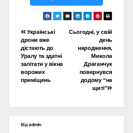
Навігація
Українські
Сьогодні, у свій
дрони вже
день
записів
дістають до
народження,
Уралу та здатні
Микола
залітати у вікна
Драганчук
ворожих
повернувся
приміщень
додому “на
щиті”
Від
admin