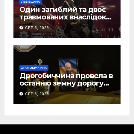
ЛЬВІВЩИНА
Один загиблий та двоє
травмованих внаслідок
ДТП на Самбірщині
СЕР 6, 2026
ДРОГОБИЧЧИНА
Дрогобиччина провела в
останню земну дорогу
свого Захисника – Олега
СЕР 6, 2026
Торського