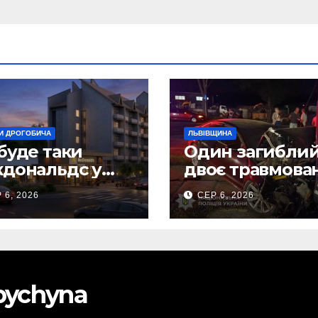
И ДРОГОБИЧА
ЛЬВІВЩИНА
буде таки
Один загиблий
дональдс у
двоє травмова
гобичі? (Фото)
внаслідок ДТП 
 6, 2026
СЕР 6, 2026
Самбірщині
obychyna