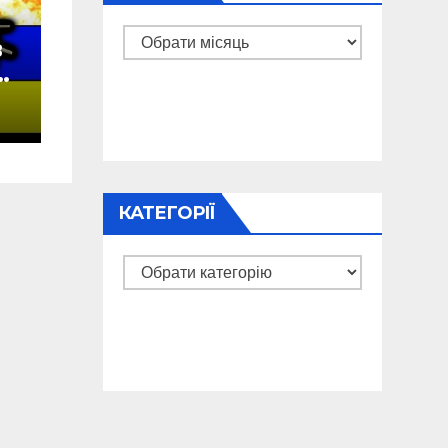
Архіви
в
у
а
КАТЕГОРІЇ
Категорії