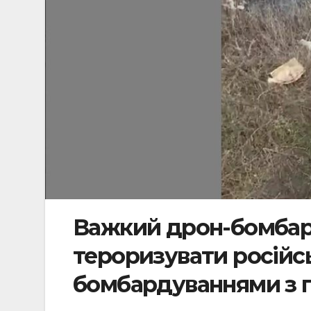
Важкий дрон-бомбар
тероризувати російс
бомбардуваннями з п