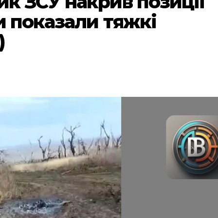
к ЗСУ накрив позиції
и показали тяжкі
)