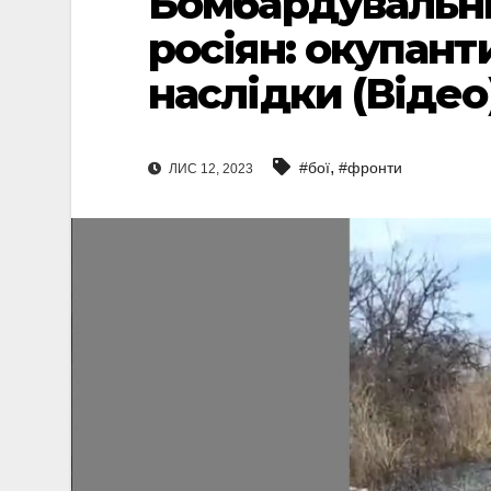
Бомбардувальни
росіян: окупант
наслідки (Відео
,
#бої
#фронти
ЛИС 12, 2023