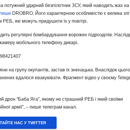
на потужний ударний безпілотник ЗСУ, який наводить жах на
пише
DROBRO. Його характерною особливістю є велика злі
м РЕБ, які можуть придушити їх у повітрі.
одить регулярні бомбардування ворожих підрозділів. Наслід
 камеру мобільного телефону дикарі.
6698421407
ни на групу окупантів, застав їх зненацька. Внаслідок цього
оранених вдалося евакуювати. Фрагмент відео у своєму Teleg
й дрон “Баба Яга”, якому не страшний РЕБ і який своїми
ної армії”, – пише телеграм канал.
ТАЙТЕ НАС У TWITTER