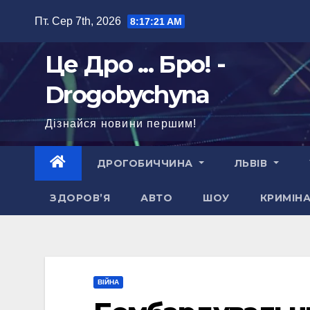
Перейти
Пт. Сер 7th, 2026
8:17:22 AM
до
вмісту
Це Дро ... Бро! -
Drogobychyna
Дізнайся новини першим!
ДРОГОБИЧЧИНА
ЛЬВІВ
ЗДОРОВ’Я
АВТО
ШОУ
КРИМІН
ВІЙНА