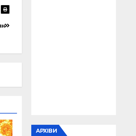
ян
АРХІВИ