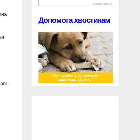
тна
Допомога хвостикам
ки
ram-