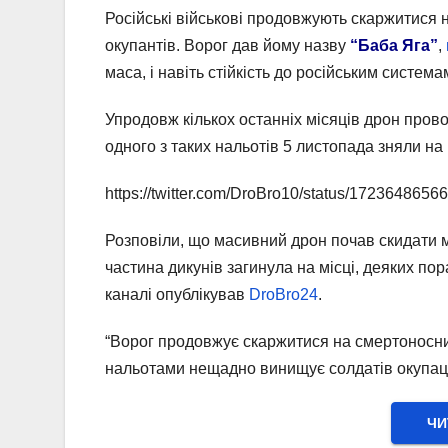
Російські військові продовжують скаржитися 
окупантів. Ворог дав йому назву
“Баба Яга”
,
маса, і навіть стійкість до російським система
Упродовж кількох останніх місяців дрон пров
одного з таких нальотів 5 листопада зняли на
https://twitter.com/DroBro10/status/172364865
Розповіли, що масивний дрон почав скидати мі
частина дикунів загинула на місці, деяких п
каналі опублікував
DroBro24
.
“Ворог продовжує скаржитися на смертоносни
нальотами нещадно винищує солдатів окупацій
ЧИ