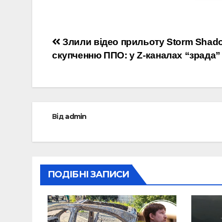
Навігація
Злили відео прильоту Storm Shad
скупченню ППО: у Z-каналах “зрада” 
записів
Від
admin
ПОДІБНІ ЗАПИСИ