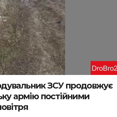
дувальник ЗСУ продовжує
ьку армію постійними
овітря