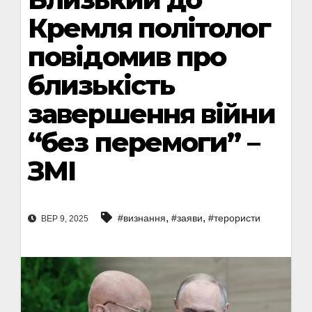
Кремля політолог
повідомив про
близькість
завершення війни
“без перемоги” –
ЗМІ
,
,
#визнання
#заяви
#терористи
ВЕР 9, 2025