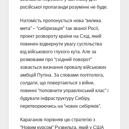
російської пропаганди розумінні не буде.
Натомість пропонується нова “велика
мета” – “сибіризація” так званої Росії,
проект розвороту країни на Схід, який
повинен відвернути увагу суспільства
від військового глухого кута. Але за
розмовами про “східний поворот”
ховається визнання провалу військових
амбіцій Путіна. За словами політолога,
солдати, що повертаються з війни,
повинні “поповнити управлінський клас” і
будувати інфраструктуру Сибіру, ​​
перетворюючись на “нових сибіряків”.
Караганов порівняв цю стратегію з
“Новим курсом” Рузвельта, який у США