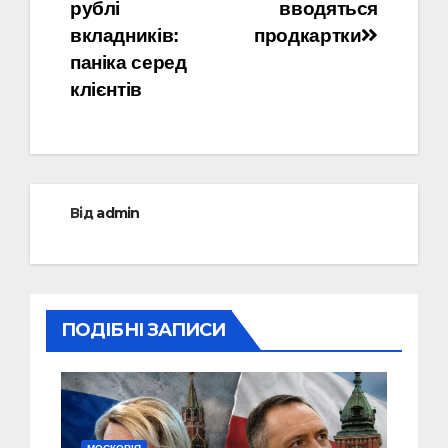
рублі
вводяться
вкладників:
продкартки
паніка серед
клієнтів
Від
admin
ПОДІБНІ ЗАПИСИ