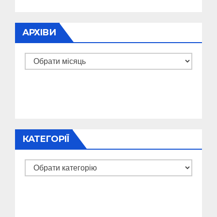
АРХІВИ
Архіви
КАТЕГОРІЇ
Категорії