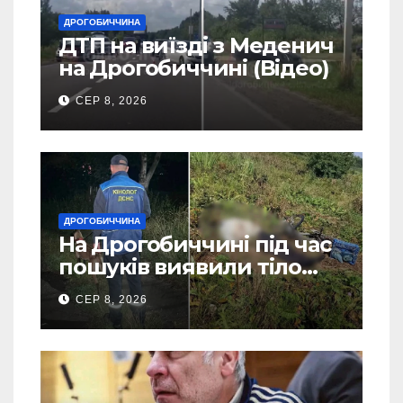
ДРОГОБИЧЧИНА
ДТП на виїзді з Меденич
на Дрогобиччині (Відео)
СЕР 8, 2026
ДРОГОБИЧЧИНА
На Дрогобиччині під час
пошуків виявили тіло
зниклого чоловіка (Фото)
СЕР 8, 2026