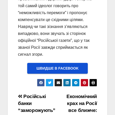
той самий ідеолог говорить про
“неможливість перемоги” і пропонує
компенсувати це східними цілями.
Навряд чи такі зізнання з’являються
випадково, вони звучать зі сторінок
офіційної “Російської газети”, що у так
званої Росії завжди сприймається як
сигнал згори.
ШВИДШЕ В FACEBOOK
Навігація
Російські
Економічний
банки
крах на Росії
записів
“заморожують”
все ближче: