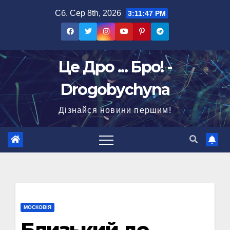
Перейти
Сб. Сер 8th, 2026
3:11:48 PM
до
вмісту
Це Дро ... Бро! -
Drogobychyna
Дізнайся новини першим!
МОСКОВІЯ
Близький до