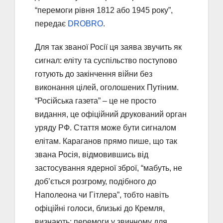
“перемоги рівня 1812 або 1945 року”,
передає
DROBRO
.
Для так званої Росії ця заява звучить як
сигнал: еліту та суспільство поступово
готують до закінчення війни без
виконання цілей, оголошених Путіним.
“Російська газета” – це не просто
видання, це офіційний друкований орган
уряду РФ. Стаття може бути сигналом
елітам. Караганов прямо пише, що так
звана Росія, відмовившись від
застосування ядерної зброї, “мабуть, не
доб’ється розгрому, подібного до
Наполеона чи Гітлера”, тобто навіть
офіційні голоси, близькі до Кремля,
визнають: перемоги у звичному для