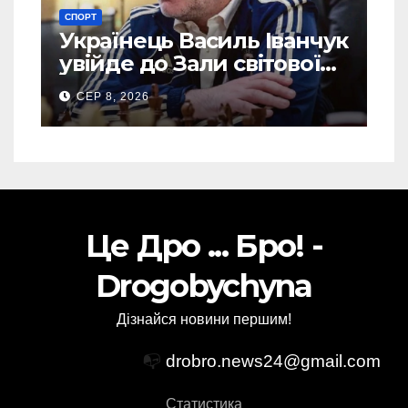
СПОРТ
Українець Василь Іванчук
увійде до Зали світової
шахової слави
СЕР 8, 2026
Це Дро ... Бро! -
Drogobychyna
Дізнайся новини першим!
📭
drobro.news24@gmail.com
Статистика