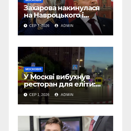
МОСКОВІЯ
Захарова накинулася
на Навроцького і
заявила, що Польща
СЕР 7, 2026
ADMIN
зобов’язана
існуванням Сталіну
МОСКОВІЯ
У Москві вибухнув
ресторан для еліти:
там міг бути Головком
СЕР 1, 2026
ADMIN
ВКС РФ Чайко і багато
військових – ЗМІ