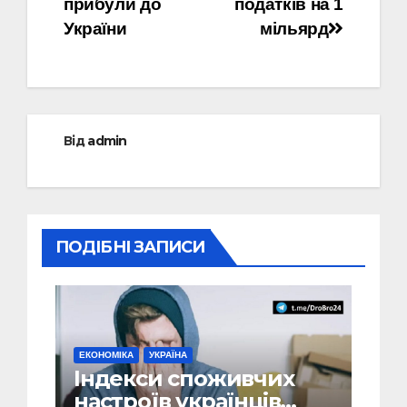
прибули до
податків на 1
України
мільярд
Від
admin
ПОДІБНІ ЗАПИСИ
ЕКОНОМІКА
УКРАЇНА
Індекси споживчих
настроїв українців