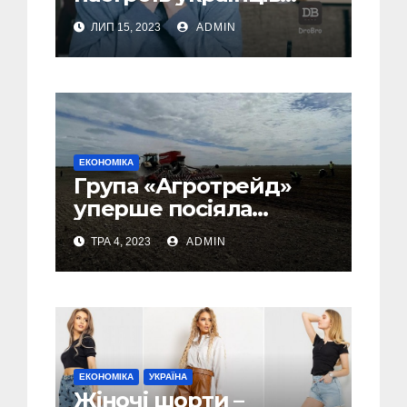
погіршилися за всіма
ЛИП 15, 2023
ADMIN
індикаторами –
дослідження
ЕКОНОМІКА
Група «Агротрейд»
уперше посіяла
технічні коноплі
ТРА 4, 2023
ADMIN
ЕКОНОМІКА
УКРАЇНА
Жіночі шорти –