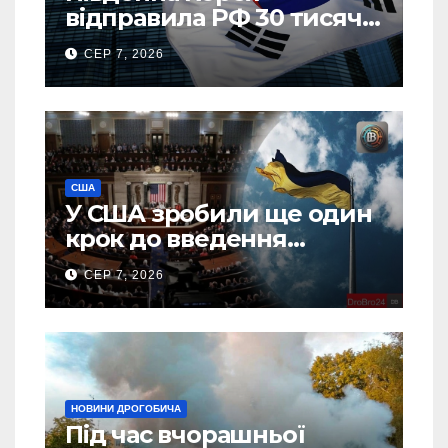
відправила РФ 30 тисяч
тонн авіапалива
СЕР 7, 2026
США
У США зробили ще один
крок до введення
“пекельних санкцій”
СЕР 7, 2026
проти Росії
НОВИНИ ДРОГОБИЧА
Під час вчорашньої