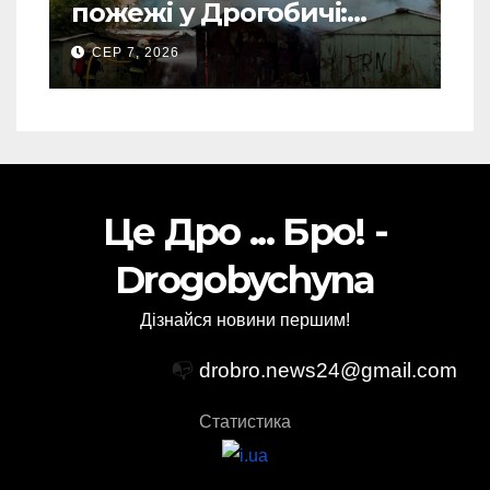
пожежі у Дрогобичі:
“врятовано” 4 гаражі
СЕР 7, 2026
(Відео)
Це Дро ... Бро! -
Drogobychyna
Дізнайся новини першим!
📭
drobro.news24@gmail.com
Статистика