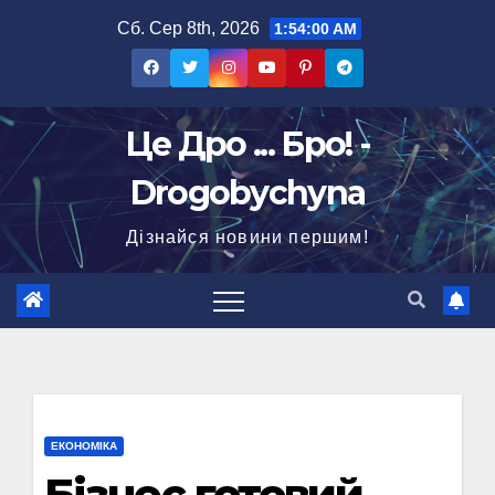
Перейти
Сб. Сер 8th, 2026
1:54:01 AM
до
вмісту
Це Дро ... Бро! -
Drogobychyna
Дізнайся новини першим!
ЕКОНОМІКА
Бізнес готовий