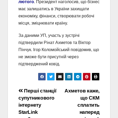
лютого
. Президент наголосив, що бізнес
має залишатись в України захищати
економіку, фінанси, створювати робочі
місця, зміцнювати країну.
За даними УП, участь у зустрічі
підтвердили Рінат Ахметов та Віктор
Пінчук. Ігор Коломойський повідомив, що
не зможе бути присутній через
підтверджений ковід.
Навігація
Перші станції
Ахметов каже,
супутникового
що СКМ
записів
інтернету
сплатить
StarLink
наперед