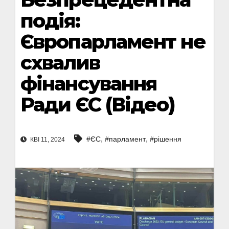
подія:
Європарламент не
схвалив
фінансування
Ради ЄС (Відео)
,
,
#ЄС
#парламент
#рішення
КВІ 11, 2024