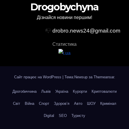
Drogobychyna
Дізнайся новини першим!
📭
drobro.news24@gmail.com
Статистика
Сайт працює на WordPress
|
Тема:Newsup за
Themeansar
.
Дрогобиччина
Львів
Україна
Курорти
Криптовалюти
Світ
Війна
Спорт
Здоров’я
Авто
ШОУ
Кримінал
Digital
SEO
Туристу