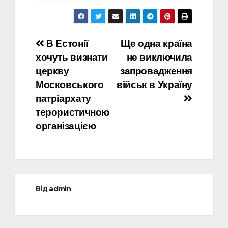
Навігація
В Естонії
Ще одна країна
хочуть визнати
не виключила
записів
церкву
запровадження
Московського
військ в Україну
патріархату
терористичною
організацією
Від
admin