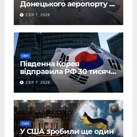
Донецького аеропорту та
спалив “Шахед” ще до
СЕР 7, 2026
запуску
СВІТ
Південна Корея
відправила РФ 30 тисяч
тонн авіапалива
СЕР 7, 2026
США
У США зробили ще один