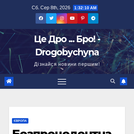
Перейти
Сб. Сер 8th, 2026
1:32:11 AM
до
вмісту
Це Дро ... Бро! -
Drogobychyna
Дізнайся новини першим!
ЄВРОПА
Безпрецедентна