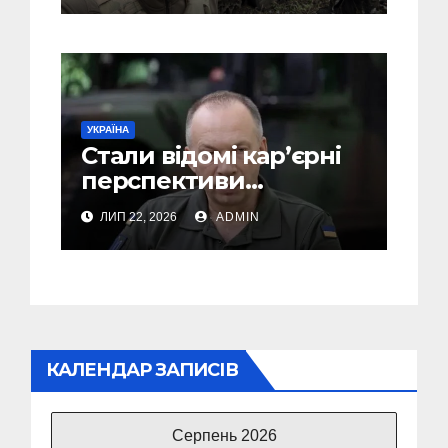
не може бути
УКРАЇНА
Стали відомі кар’єрні
перспективи
Сирського після
ЛИП 22, 2026
ADMIN
звільнення з посади
Головкому ВСУ
КАЛЕНДАР ЗАПИСІВ
Серпень 2026