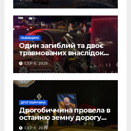
ЛЬВІВЩИНА
Один загиблий та двоє
травмованих внаслідок
ДТП на Самбірщині
СЕР 6, 2026
ДРОГОБИЧЧИНА
Дрогобиччина провела в
останню земну дорогу
свого Захисника – Олега
СЕР 6, 2026