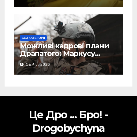
Торського
БЕЗ КАТЕГОРІЇ
Можливі кадрові плани
Драпатого: Маркусу
пророкують важливу
СЕР 5, 2026
посаду у ЗСУ
Це Дро ... Бро! -
Drogobychyna