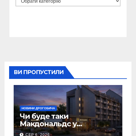
ВИ ПРОПУСТИЛИ
НОВИНИ ДРОГОБИЧА
Чи буде таки
Макдональдс у
Дрогобичі? (Фото)
СЕР 6, 2026