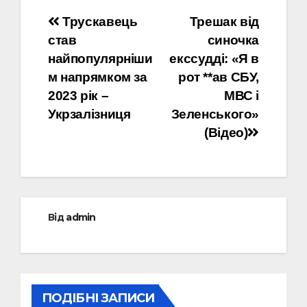
Навігація
Трускавець
Трешак від
став
синочка
записів
найпопулярніши
екссудді: «Я в
м напрямком за
рот **ав СБУ,
2023 рік –
МВС і
Укрзалізниця
Зеленського»
(Відео)
Від
admin
ПОДІБНІ ЗАПИСИ