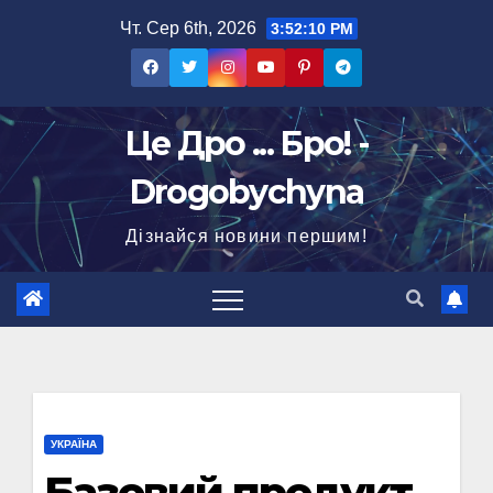
Перейти
Чт. Сер 6th, 2026
3:52:11 PM
до
вмісту
Це Дро ... Бро! -
Drogobychyna
Дізнайся новини першим!
УКРАЇНА
Базовий продукт