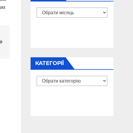
ких
Архіви
о
КАТЕГОРІЇ
Категорії