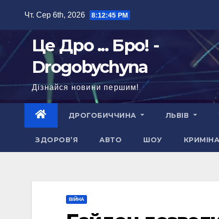
Перейти
Чт. Сер 6th, 2026
8:12:47 PM
до
вмісту
Це Дро ... Бро! -
Drogobychyna
Дізнайся новини першим!
ДРОГОБИЧЧИНА
ЛЬВІВ
ЗДОРОВ’Я
АВТО
ШОУ
КРИМІН
ВІЙНА