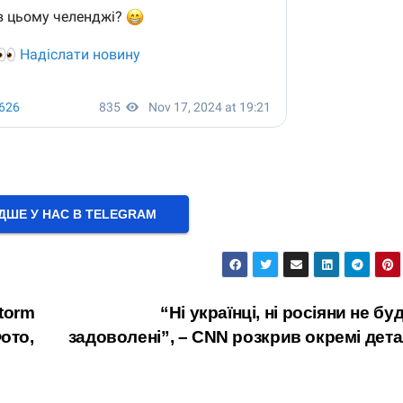
ШЕ У НАС В ТELEGRAM
Storm
“Ні українці, ні росіяни не бу
ото,
задоволені”, – CNN розкрив окремі дета