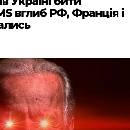
в Україні бити
S вглиб РФ, Франція і
ались