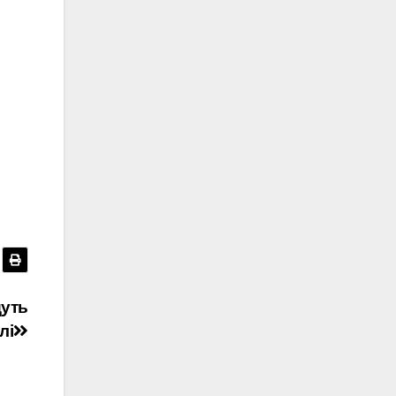
дуть
лі