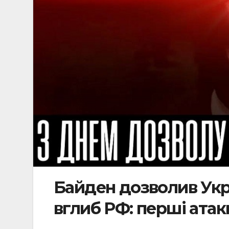
Байден дозволив Укр
вглиб РФ: перші атак