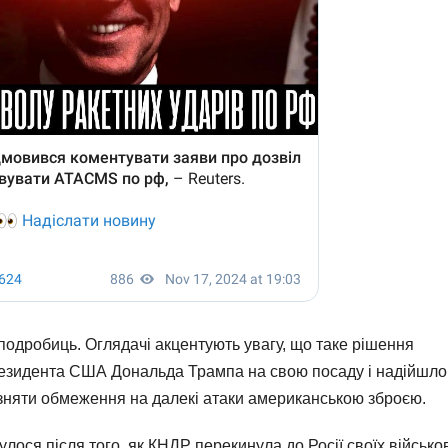
подробиць. Оглядачі акцентують увагу, що таке рішення
президента США Дональда Трампа на свою посаду і надійшло
зняти обмеження на далекі атаки американською зброєю.
улося після того, як КНДР перекинула до Росії своїх військо