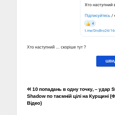
Хто наступний … скоріше тут ?
ШВИД
Навігація
10 попадань в одну точку, – удар 
Shadow по таємній цілі на Курщині (Ф
записів
Відео)