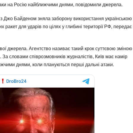
таки на Росію найближчими днями, повідомили джерела.
 з Джо Байденом зняла заборону використання українською
ракет для ударів по цілях у глибині території РФ, передає
вої джерела. Агентство називає такий крок суттєвою зміною
. За словами співрозмовників журналістів, Київ має намір
жчими днями, коли плануються перші дальні атаки.