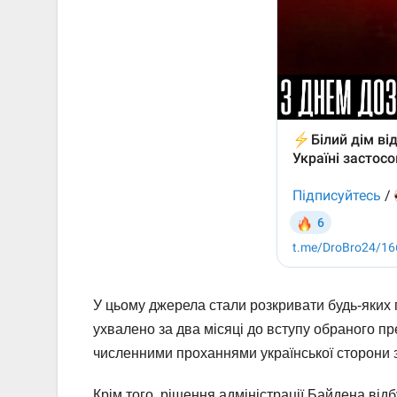
У цьому джерела стали розкривати будь-яких 
ухвалено за два місяці до вступу обраного 
численними проханнями української сторони 
Крім того, рішення адміністрації Байдена відб