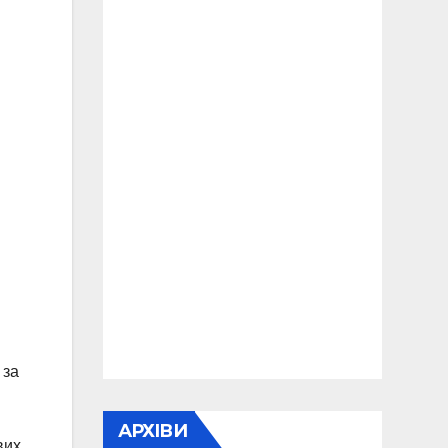
 за
АРХІВИ
вих