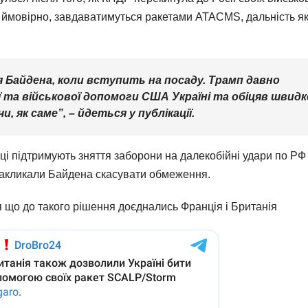
ри, ймовірно, завдаватимуться ракетами ATACMS, дальність я
я Байдена, коли вступить на посаду. Трамп давно
та військової допомоги США Україні та обіцяв швидк
, як саме”, – йдеться у публікації.
нці підтримують зняття заборони на далекобійні удари по РФ
акликали Байдена скасувати обмеження.
я що до такого рішення доєднались Франція і Британія