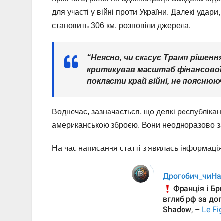
для участі у війні проти України. Далекі уда
становить 306 км, розповіли джерела.
“Неясно, чи скасує Трамп рішенн
критикував масштаб фінансової 
покласти край війні, не пояснюючи
Водночас, зазначається, що деякі республіка
американською зброєю. Вони неодноразово з
На час написання статті з’явилась інформаці