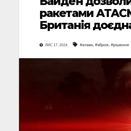
Байден дозволи
ракетами ATACM
Британія доєдн
,
,
#атаки
#зброя
#рішення
ЛИС 17, 2024