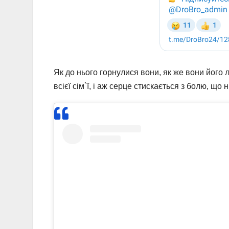
Як до нього горнулися вони, як же вони його
всієї сім`ї, і аж серце стискається з болю, що 