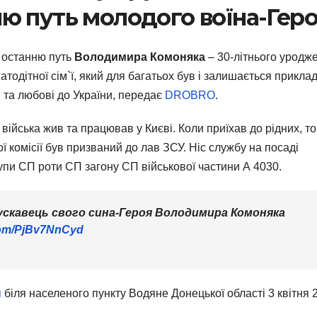
ю путь молодого воїна-Гер
в останню путь
Володимира Комоняка
– 30-літнього уродж
тодітної сім`ї, який для багатьох був і залишається прикла
 та любові до України, передає
DROBRO
.
ійська жив та працював у Києві. Коли приїхав до рідних, то
 комісії був призваний до лав ЗСУ. Ніс службу на посаді
упи СП роти СП загону СП військової частини А 4030.
скавець свого сина-Героя Володимира Комоняка
.com/PjBv7NnCyd
я
біля населеного пункту Водяне Донецької області 3 квітня 