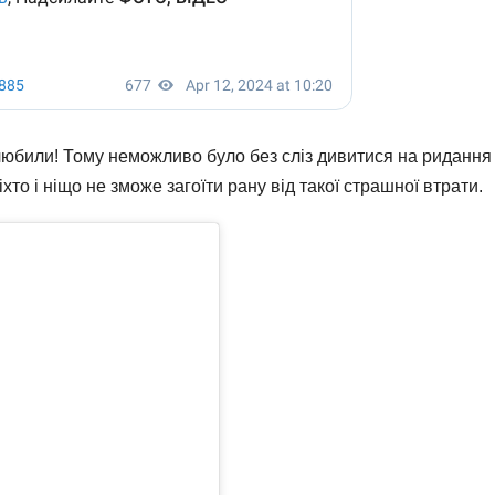
 любили! Тому неможливо було без сліз дивитися на ридання
ніхто і ніщо не зможе загоїти рану від такої страшної втрати.