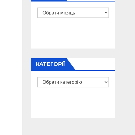
Архіви
КАТЕГОРІЇ
Категорії