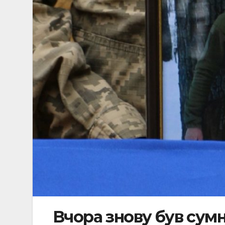
Вчора знову був сумн