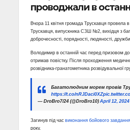
проводжали в останн
Вчора 11 квітня громада Трускавця провела 
Трускавця, випускника СЗШ №2, вихідця з бага
доброчесності, порядності, людяності, дружби
Володимир в останній час перед призовом до в
отримав повістку. Після проходження медичної
розвідника-гранатометника розвідувальної гр
Багатолюдним морем провів Тру
https://t.co/nRJDaci0XZ
pic.twitter
— DroBro7/24 (@DroBro10)
April 12, 2024
Загинув під час
виконання бойового завданн
року.