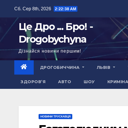
Перейти
Сб. Сер 8th, 2026
2:22:40 AM
до
вмісту
Це Дро ... Бро! -
Drogobychyna
Дізнайся новини першим!
ДРОГОБИЧЧИНА
ЛЬВІВ
ЗДОРОВ’Я
АВТО
ШОУ
КРИМІН
НОВИНИ ТРУСКАВЦЯ