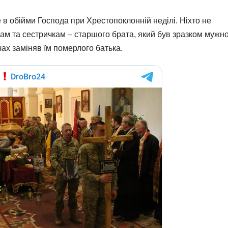
 в обійми Господа при Хрестопоклонній неділі. Ніхто не
икам та сестричкам – старшого брата, який був зразком мужно
ечах заміняв їм померлого батька.