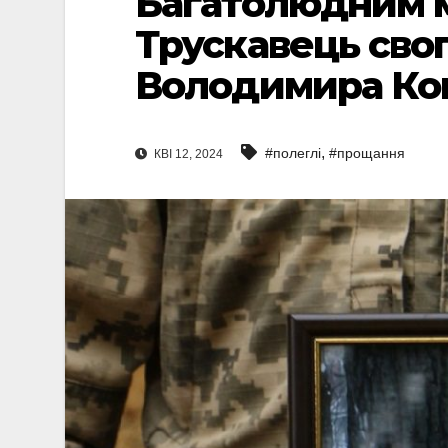
Багатолюдним 
Трускавець свог
Володимира Ко
,
#полеглі
#прощання
КВІ 12, 2024