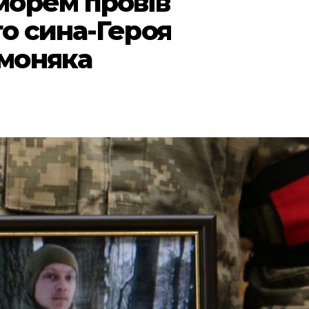
морем провів
о сина-Героя
моняка