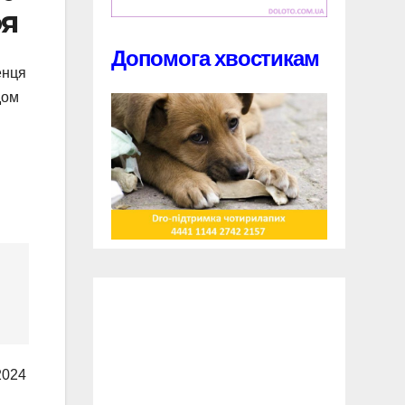
оя
Допомога хвостикам
енця
дом
2024