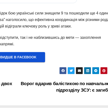
док бою українські сили знищили 9 та пошкодили ще 4 один
ва” наголосило, що ефективна координація між різними ро
й відіграли ключову роль у зриві атаки.
відступити, так і не наблизившись до мети — захоплення
напрямі.
ВИДШЕ В FACEBOOK
 двох
Ворог вдарив балістикою по навчаль
підрозділу ЗСУ: є загиб