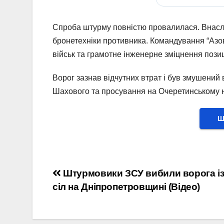
Спроба штурму повністю провалилася. Внаслі
бронетехніки противника. Командування “Азо
військ та грамотне інженерне зміцнення позиці
Ворог зазнав відчутних втрат і був змушений 
Шахового та просування на Очеретинському 
Ш
Навігація
Штурмовики ЗСУ вибили ворога із
сіл на Дніпропетровщині (Відео)
записів