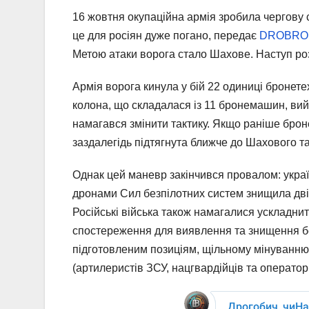
16 жовтня окупаційна армія зробила чергову 
це для росіян дуже погано, передає
DROBRO
Метою атаки ворога стало Шахове. Наступ роз
Армія ворога кинула у бій 22 одиниці бронет
колона, що складалася із 11 бронемашин, ви
намагався змінити тактику. Якщо раніше броне
заздалегідь підтягнута ближче до Шахового та
Однак цей маневр закінчився провалом: украї
дронами Сил безпілотних систем знищила дві 
Російські війська також намагалися ускладнит
спостереження для виявлення та знищення бе
підготовленим позиціям, щільному мінуванню 
(артилеристів ЗСУ, нацгвардійців та операторі