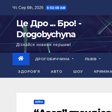
Перейти
Чт. Сер 6th, 2026
8:53:09 AM
до
вмісту
Це Дро ... Бро! -
Drogobychyna
Дізнайся новини першим!
ДРОГОБИЧЧИНА
ЛЬВІВ
ЗДОРОВ’Я
АВТО
ШОУ
КРИМІН
ВІЙНА