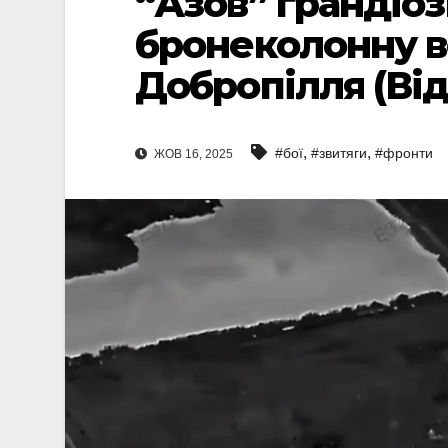
“Азов” грандіо
бронеколонну в
Добропілля (Від
,
,
#бої
#звитяги
#фронти
ЖОВ 16, 2025