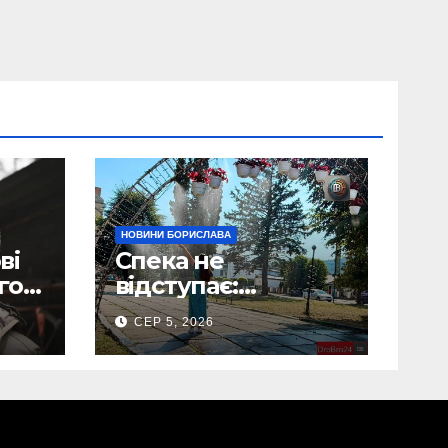
НОВИНИ БОРИСЛАВА
ві
Спека не
го:
відступає:
Борислав рятує
СЕР 5, 2026
жителів від
у у
рекордної спеки
(Фото)