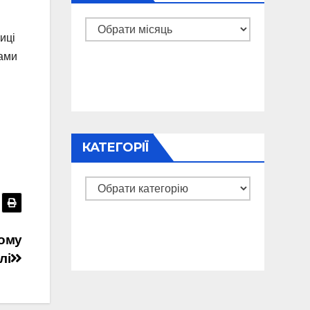
Архіви
иці
дами
КАТЕГОРІЇ
Категорії
ному
лі