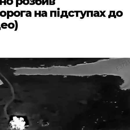
зно розбив
орога на підступах до
ео)