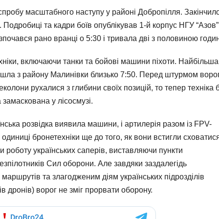
спробу масштабного наступу у районі Добропілля. Закінчил
. Подробиці та кадри боїв опублікував 1-й корпус НГУ “Азов”
почався рано вранці о 5:30 і тривала дві з половиною годи
ехніки, включаючи танки та бойові машини піхоти. Найбільша
йшла з району Малинівки близько 7:50. Перед штурмом воро
колони рухалися з глибини своїх позицій, то тепер техніка 
 замаскована у лісосмузі.
нська розвідка виявила машини, і артилерія разом із FPV-
одиниці бронетехніки ще до того, як вони встигли сховатися
и роботу українських саперів, виставляючи пункти
зпілотників Сил оборони. Але завдяки заздалегідь
маршрутів та злагодженим діям українських підрозділів
в дронів) ворог не зміг прорвати оборону.