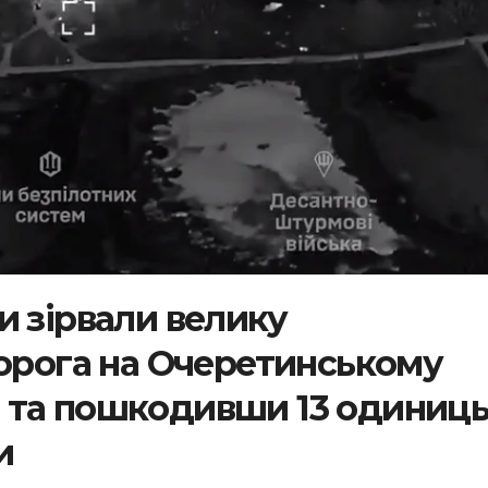
и зірвали велику
ворога на Очеретинському
 та пошкодивши 13 одиниц
и