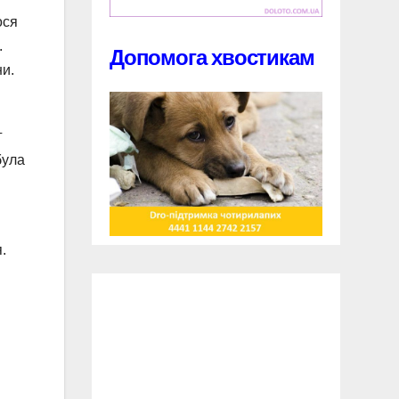
ося
.
Допомога хвостикам
ни.
г
була
.