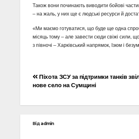
Також вони починають виводити бойові части
– на жаль, у них ще є людські ресурси й доста
«Ми маємо готуватися, що буде ще одна спроб
місяць тому – але завести сюди свіжі сили, щ
з півночі – Харківський напрямок, Ізюм і безум
Навігація
Піхота ЗСУ за підтримки танків зв
нове село на Сумщині
записів
Від
admin