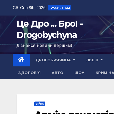
Перейти
Сб. Сер 8th, 2026
12:34:22 AM
до
вмісту
Це Дро ... Бро! -
Drogobychyna
Дізнайся новини першим!
ДРОГОБИЧЧИНА
ЛЬВІВ
ЗДОРОВ’Я
АВТО
ШОУ
КРИМІН
ВІЙНА