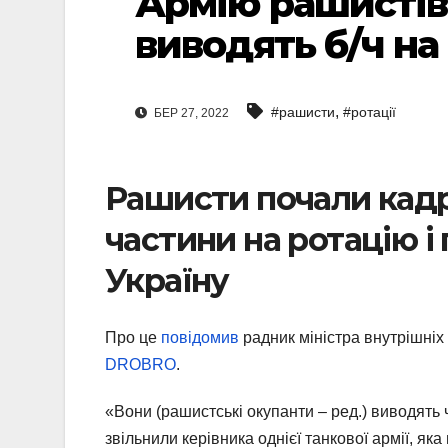
Армію рашистів 
виводять б/ч на
,
#рашисти
#ротації
БЕР 27, 2022
Рашисти почали кадр
частини на ротацію і
Україну
Про це
повідомив
радник міністра внутрішні
DROBRO
.
«Вони (рашистські окупанти – ред.) виводять ч
звільнили керівника однієї танкової армії, яка