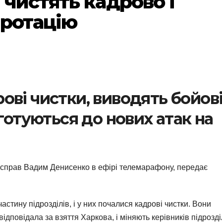
чистять кадрово і
 ротацію
ові чистки, виводять бойов
 готуються до нових атак на
х справ Вадим Денисенко в ефірі телемарафону, передає
астину підрозділів, і у них почалися кадрові чистки. Вони
 відповідала за взяття Харкова, і міняють керівників підрозді