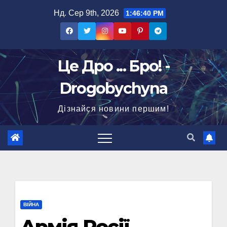
Перейти
Нд. Сер 9th, 2026
1:46:41 PM
до
вмісту
Це Дро ... Бро! -
Drogobychyna
Дізнайся новини першим!
ВІЙНА
Армія Росії