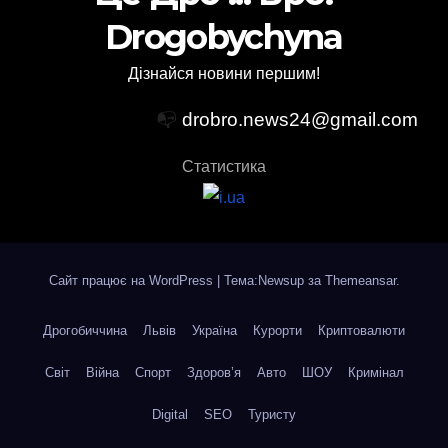
Drogobychyna
Дізнайся новини першим!
📭
drobro.news24@gmail.com
Статистика
Сайт працює на WordPress
|
Тема:Newsup за
Themeansar
.
Дрогобиччина
Львів
Україна
Курорти
Криптовалюти
Світ
Війна
Спорт
Здоров’я
Авто
ШОУ
Кримінал
Digital
SEO
Туристу