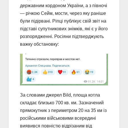
державним кордоном України, а з півночі
— річкою Сейм, мости, через яку раніше
були підірвані. Ріпці публікує свій звіт на
підставі супутникових знімків, які є у його
розпорядженні. Росіяни підтверджують
важку обстановку:
За словами джерел Bild, площа котла
складає близько 700 кв. км. Зазначений
прямокутник з периметром 20 на 35 км із
російськими військовими всередині
виявився повністю відрізаним від