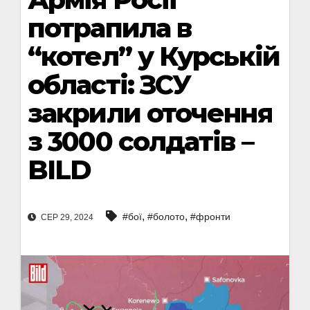
потрапила в
“котел” у Курській
області: ЗСУ
закрили оточення
з 3000 солдатів –
BILD
,
,
#бої
#болото
#фронти
СЕР 29, 2024