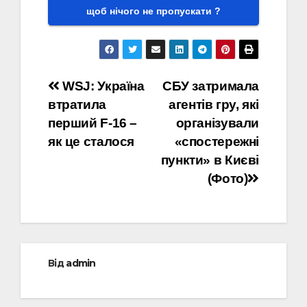
щоб нічого не пропускати ?
Навігація
WSJ: Україна
СБУ затримала
втратила
агентів гру, які
записів
перший F-16 –
організували
як це сталося
«спостережні
пункти» в Києві
(Фото)
Від
admin